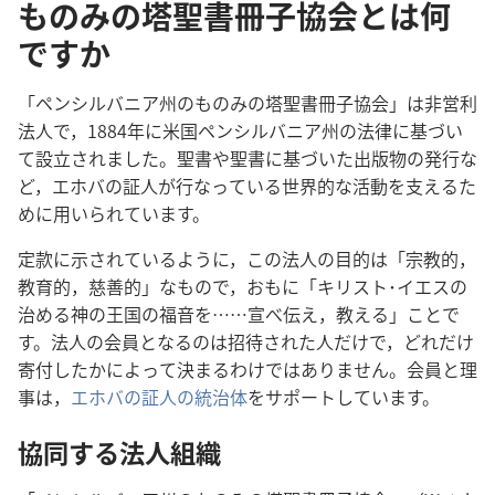
ものみの塔聖書冊子協会とは何
ですか
「ペンシルバニア
州
のものみの
塔
聖
書
冊
子
協
会
」は
非
営
利
法
人
で，1884
年
に
米
国
ペンシルバニア
州
の
法
律
に
基
づい
て
設
立
されました。
聖
書
や
聖
書
に
基
づいた
出
版
物
の
発
行
な
ど，エホバの
証
人
が
行
なっている
世
界
的
な
活
動
を
支
えるた
めに
用
いられています。
定
款
に
示
されているように，この
法
人
の
目
的
は「
宗
教
的
，
教
育
的
，
慈
善
的
」なもので，おもに「キリスト･イエスの
治
める
神
の
王
国
の
福
音
を……
宣
べ
伝
え，
教
える」ことで
す。
法
人
の
会
員
となるのは
招
待
された
人
だけで，どれだけ
寄
付
したかによって
決
まるわけではありません。
会
員
と
理
事
は，
エホバの
証
人
の
統
治
体
をサポートしています。
協
同
する
法
人
組
織