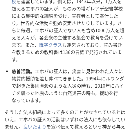
校
を
運
営
しています。
例
えば，1943
年
以
来
，1
万
人
を
超
えるエホバの
証
人
が，ものみの
塔
ギレアデ
聖
書
学
校
による
集
中
的
な
訓
練
を
受
け，
宣
教
者
として
奉
仕
した
り，
世
界
的
な
活
動
を
強
め
安
定
させたりしています。さ
らに
毎
週
，エホバの
証
人
でない
人
も
含
め1000
万
人
を
超
える
人
々
が，
各
会
衆
の
主
催
する
集
会
で
教
育
を
受
けてい
ます。また，
識
字
クラス
も
運
営
されており，
読
み
書
き
を
教
えるための
教
科
書
は136の
言
語
で
発
行
されていま
す。
慈
善
活
動
。
エホバの
証
人
は，
災
害
に
見
舞
われた
人
々
に
物
質
的
援
助
を
差
し
伸
べてきました。1994
年
にルワンダ
で
起
きた
集
団
虐
殺
のような
人
災
の
時
も，2010
年
にハイ
チを
襲
った
地
震
のような
自
然
災
害
の
時
も，
援
助
を
行
なっています。
そうした
法
人
組
織
によって
多
くのことがなされているとは
いえ，エホバの
証
人
の
活
動
はいずれの
法
人
にも
依
存
してい
ません。
良
いたより
を
宣
べ
伝
えて
教
えるという
神
から
与
え