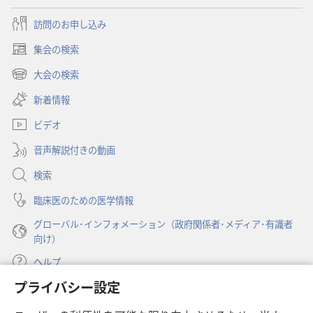
訪問のお申し込み
集会の検索
（新
し
大会の検索
（新
い
し
新着情報
タ
い
ブ
ビデオ
タ
で
ブ
開
音声解説付きの動画
で
く）
開
検索
く）
臨床医のための医学情報
グローバル･インフォメーション（政府関係者･メディア･有識者
向け）
ヘルプ
プライバシー設定
寄付
（新