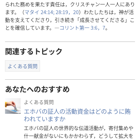
られた
務
めを
果
たす
責
任
は，クリスチャン
一人
一人
にあり
ます。（
マタイ 24:14;
28:19，20
）わたしたちは，
神
が
活
動
を
支
えてくださり，
引
き
続
き「
成
長
させてくださる」こ
とを
確
信
しています。―
コリント
第
一
3:6，7
。
関連するトピック
よくある質問
あなたへのおすすめ
よくある質問
エホバの証人の活動資金はどのように賄
われていますか
エホバの証人の世界的な伝道活動が，寄付集めや
什一献金がないにもかかわらず，どうして拡大を