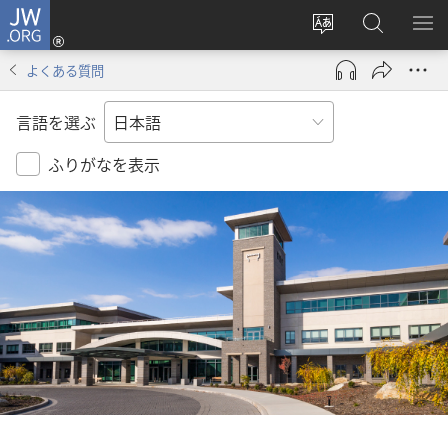
JW.ORG
ロ
サ
JW.ORG
メ
グ
イ
の
ニ
イ
よくある質問
ト
検
を
ン
の
索
表
（新
言語を選ぶ
言
示
し
語
い
ふりがなを表示
を
タ
変
ブ
え
で
る
開
く）