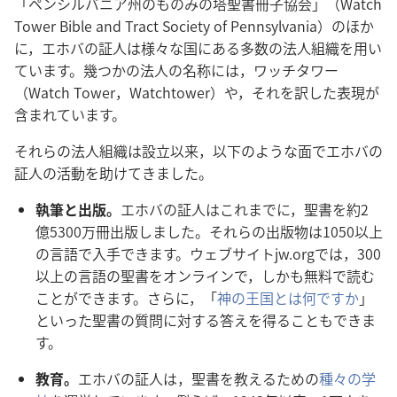
「ペンシルバニア
州
のものみの
塔
聖
書
冊
子
協
会
」（Watch
Tower Bible and Tract Society of Pennsylvania）のほか
に，エホバの
証
人
は
様
々
な
国
にある
多
数
の
法
人
組
織
を
用
い
ています。
幾
つかの
法
人
の
名
称
には，ワッチタワー
（Watch Tower，Watchtower）や，それを
訳
した
表
現
が
含
まれています。
それらの
法
人
組
織
は
設
立
以
来
，
以
下
のような
面
でエホバの
証
人
の
活
動
を
助
けてきました。
執
筆
と
出
版
。
エホバの
証
人
はこれまでに，
聖
書
を
約
2
億
5300
万
冊
出
版
しました。それらの
出
版
物
は1050
以
上
の
言
語
で
入
手
できます。ウェブサイトjw.orgでは，300
以
上
の
言
語
の
聖
書
をオンラインで，しかも
無
料
で
読
む
ことができます。さらに，「
神
の
王
国
とは
何
ですか
」
といった
聖
書
の
質
問
に
対
する
答
えを
得
ることもできま
す。
教
育
。
エホバの
証
人
は，
聖
書
を
教
えるための
種
々
の
学