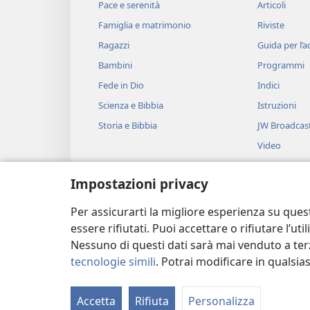
Pace e serenità
Articoli
Famiglia e matrimonio
Riviste
Ragazzi
Guida per l’
Bambini
Programmi
Fede in Dio
Indici
Scienza e Bibbia
Istruzioni
Storia e Bibbia
JW Broadcas
Video
Musica
Impostazioni privacy
Drammi bibli
Brani biblici 
Per assicurarti la migliore esperienza su ques
essere rifiutati. Puoi accettare o rifiutare l’u
Nessuno di questi dati sarà mai venduto a terz
tecnologie simili
. Potrai modificare in qualsi
Copyright
© 2026 Watch Tower Bible and
Accetta
Rifiuta
Personalizza