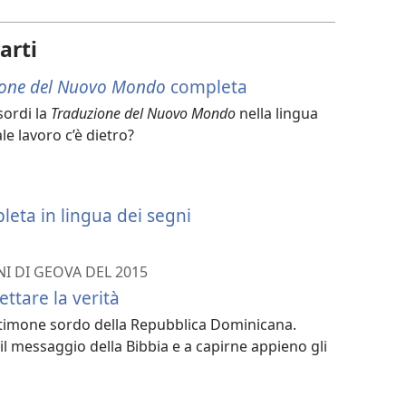
il
download
arti
dei
video
ione del Nuovo Mondo
completa
sordi la
Traduzione del Nuovo Mondo
nella lingua
e lavoro c’è dietro?
leta in lingua dei segni
I DI GEOVA DEL 2015
ettare la verità
estimone sordo della Repubblica Dominicana.
il messaggio della Bibbia e a capirne appieno gli