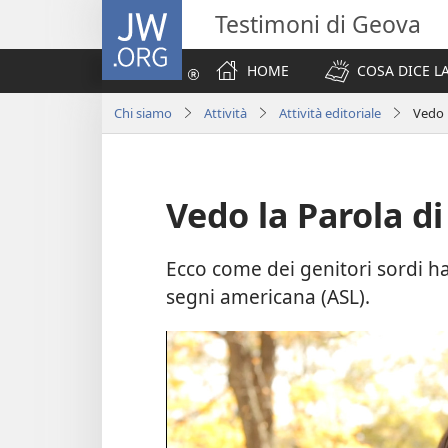
JW.ORG
Testimoni di Geova
HOME
COSA DICE LA
Chi siamo
Attività
Attività editoriale
Vedo l
Vedo la Parola di
Ecco come dei genitori sordi ha
segni americana (ASL).