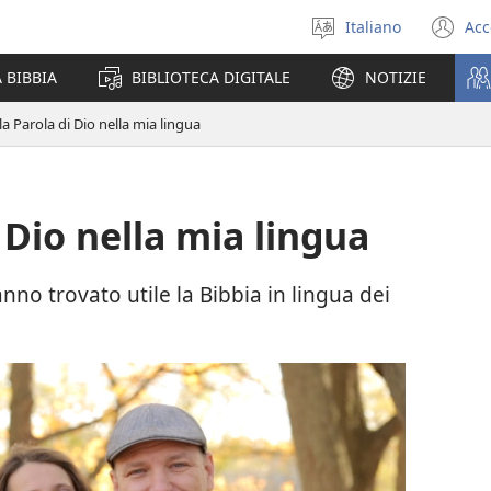
Italiano
Acc
Seleziona
(a
la
un
 BIBBIA
BIBLIOTECA DIGITALE
NOTIZIE
lingua
nu
fi
a Parola di Dio nella mia lingua
 Dio nella mia lingua
nno trovato utile la Bibbia in lingua dei