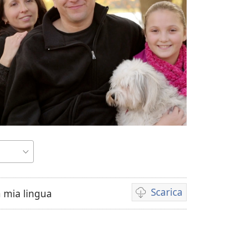
Scarica
a mia lingua
Opzioni
per