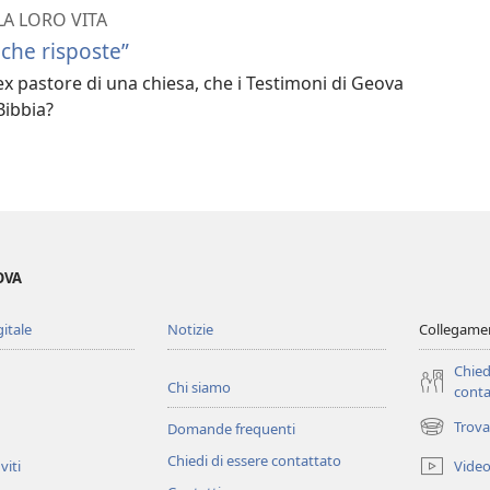
LA LORO VITA
che risposte”
x pastore di una chiesa, che i Testimoni di Geova
Bibbia?
OVA
gitale
Notizie
Collegamen
Chied
Chi siamo
conta
Trova
Domande frequenti
(apre
una
Chiedi di essere contattato
Vide
viti
nuova