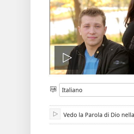
Play
Scegli
la
lingua
Vedo la Parola di Dio nell
Play