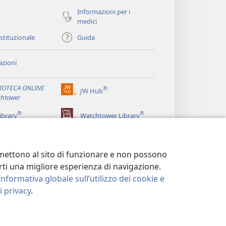
Informazioni per i
medici
istituzionale
Guida
zioni
LIOTECA ONLINE
®
JW Hub
(apre
htower
una
®
®
nuova
ibrary
Watchtower Library
finestra)
ermettono al sito di funzionare e non possono
terti una migliore esperienza di navigazione.
Informativa globale sull’utilizzo dei cookie e
 privacy
.
LA PRIVACY
|
IMPOSTAZIONI PRIVACY