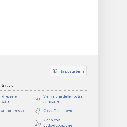
Imposta tema
ti rapidi
i di essere
Vieni a una delle nostre
(apre
ttato
adunanze
una
 un congresso
Cosa c’è di nuovo
nuova
finestra)
Video con
o
audiodescrizione