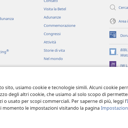
Contatti
finestra)
Cerca
Visita la Betel
Adunanze
adunanza
Area 
Commemorazione
Congressi
Dona
(apre
Attività
una
nuova
BIB
Storie di vita
®
ting
finestra)
(apre
Watc
Nel mondo
una
JW L
nuova
finestra)
ci
recitati
to sito, usiamo cookie e tecnologie simili. Alcuni cookie p
tilizzo degli altri cookie, che usiamo al solo scopo di permet
i o usato per scopi commerciali. Per saperne di più, leggi l’
asi momento le impostazioni visitando la pagina
Impostazioni
 Tract Society of Pennsylvania.
CONDIZIONI D’USO
|
INFORMATIVA SUL