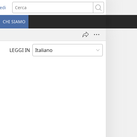
edi
pre
Cerca
a
CHI SIAMO
ova
nestra)
LEGGI IN