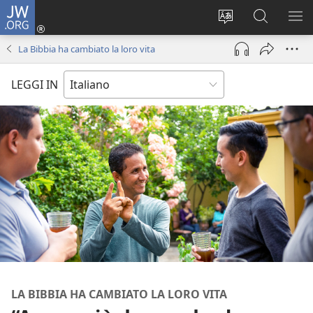
JW.ORG
Accedi
(apre
Modificare
Cerca
MO
una
la
in
ME
La Bibbia ha cambiato la loro vita
nuova
lingua
JW.ORG
finestra)
del
LEGGI IN
sito
LA BIBBIA HA CAMBIATO LA LORO VITA