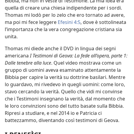
Bibbia, ma non in veste di Testimone. La mia idea era
quella di creare una chiesa indipendente per i sordi.
Thomas mi lodò per lo zelo che ero tornato ad avere,
ma poi mi fece leggere
Efesini 4:5
, dove è sottolineata
l’importanza che la vera congregazione cristiana sia
unita.
Thomas mi diede anche il DVD in lingua dei segni
americana
I Testimoni di Geova: La fede all’opera, parte 1:
Dalle tenebre alla luce
. Quel video mostrava come un
gruppo di uomini aveva esaminato attentamente la
Bibbia per capire la verità su dottrine basilari. Mentre
lo guardavo, mi rivedevo in quegli uomini: come loro,
stavo cercando la verità. Quello che vidi mi convinse
che i Testimoni insegnano la verità, dal momento che
le loro convinzioni sono del tutto basate sulla Bibbia.
Ripresi a studiare, e nel 2014 io e Patricia ci
battezzammo, diventando così testimoni di Geova.