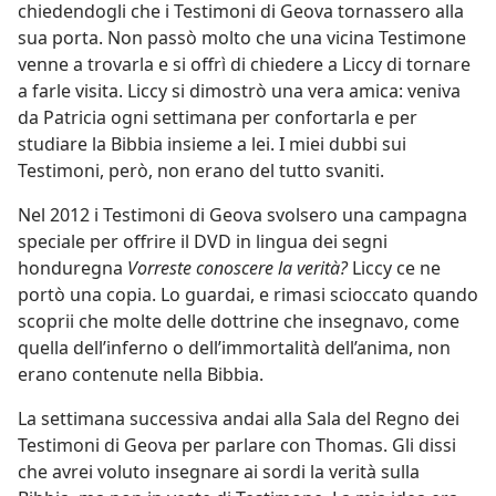
chiedendogli che i Testimoni di Geova tornassero alla
sua porta. Non passò molto che una vicina Testimone
venne a trovarla e si offrì di chiedere a Liccy di tornare
a farle visita. Liccy si dimostrò una vera amica: veniva
da Patricia ogni settimana per confortarla e per
studiare la Bibbia insieme a lei. I miei dubbi sui
Testimoni, però, non erano del tutto svaniti.
Nel 2012 i Testimoni di Geova svolsero una campagna
speciale per offrire il DVD in lingua dei segni
honduregna
Vorreste conoscere la verità?
Liccy ce ne
portò una copia. Lo guardai, e rimasi scioccato quando
scoprii che molte delle dottrine che insegnavo, come
quella dell’inferno o dell’immortalità dell’anima, non
erano contenute nella Bibbia.
La settimana successiva andai alla Sala del Regno dei
Testimoni di Geova per parlare con Thomas. Gli dissi
che avrei voluto insegnare ai sordi la verità sulla