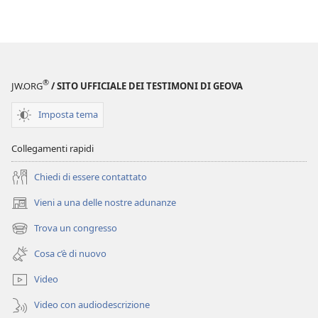
®
JW.ORG
/ SITO UFFICIALE DEI TESTIMONI DI GEOVA
Imposta tema
Collegamenti rapidi
Chiedi di essere contattato
Vieni a una delle nostre adunanze
(apre
una
Trova un congresso
(apre
nuova
una
finestra)
Cosa c’è di nuovo
nuova
finestra)
Video
Video con audiodescrizione