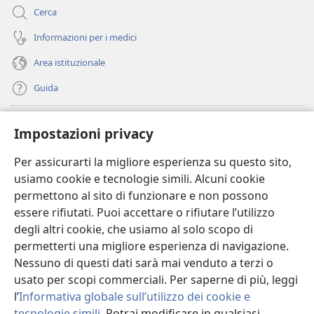
Cerca
Informazioni per i medici
Area istituzionale
Guida
Donazioni
(apre
Impostazioni privacy
una
nuova
Per assicurarti la migliore esperienza su questo sito,
BIBLIOTECA ONLINE Watchtower
(apre
finestra)
usiamo cookie e tecnologie simili. Alcuni cookie
una
®
JW Hub
permettono al sito di funzionare e non possono
nuova
(apre
finestra)
essere rifiutati. Puoi accettare o rifiutare l’utilizzo
una
®
JW Library
nuova
degli altri cookie, che usiamo al solo scopo di
finestra)
permetterti una migliore esperienza di navigazione.
®
Watchtower Library
Nessuno di questi dati sarà mai venduto a terzi o
usato per scopi commerciali. Per saperne di più, leggi
l’
Informativa globale sull’utilizzo dei cookie e
tecnologie simili
. Potrai modificare in qualsiasi