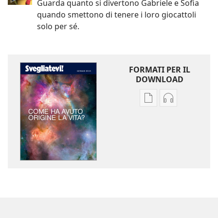
Guarda quanto si divertono Gabriele e Sofia
quando smettono di tenere i loro giocattoli
solo per sé.
FORMATI PER IL
DOWNLOAD
Opzioni
Opzioni
per
per
il
il
download
download
delle
dei
pubblicazioni
file
SVEGLIATEVI!
audio
Come
SVEGLIATEVI!
ha
Come
avuto
ha