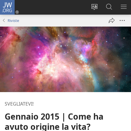
JW.ORG
Accedi
(apre
Modificare
Cerca
MO
una
la
in
ME
Riviste
nuova
lingua
JW.ORG
finestra)
del
sito
SVEGLIATEVI!
Gennaio 2015 | Come ha
avuto origine la vita?