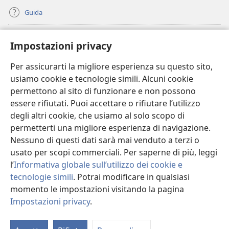
Guida
Donazioni
(apre
Impostazioni privacy
una
nuova
Per assicurarti la migliore esperienza su questo sito,
BIBLIOTECA ONLINE Watchtower
(apre
finestra)
usiamo cookie e tecnologie simili. Alcuni cookie
una
®
JW Hub
permettono al sito di funzionare e non possono
nuova
(apre
finestra)
essere rifiutati. Puoi accettare o rifiutare l’utilizzo
una
®
JW Library
nuova
degli altri cookie, che usiamo al solo scopo di
finestra)
permetterti una migliore esperienza di navigazione.
®
Watchtower Library
Nessuno di questi dati sarà mai venduto a terzi o
usato per scopi commerciali. Per saperne di più, leggi
l’
Informativa globale sull’utilizzo dei cookie e
tecnologie simili
. Potrai modificare in qualsiasi
Copyright
© 2026 Watch Tower Bible and Tract Society of Pennsylvania.
momento le impostazioni visitando la pagina
CONDIZIONI D’USO
|
INFORMATIVA SULLA PRIVACY
|
IMPOSTAZIONI
Impostazioni privacy
.
PRIVACY