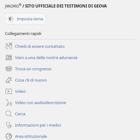
origine
avuto
®
JW.ORG
/ SITO UFFICIALE DEI TESTIMONI DI GEOVA
la
origine
vita?
la
Imposta tema
vita?
Collegamenti rapidi
Chiedi di essere contattato
Vieni a una delle nostre adunanze
(apre
una
Trova un congresso
(apre
nuova
una
finestra)
Cosa c’è di nuovo
nuova
finestra)
Video
Video con audiodescrizione
Cerca
Informazioni per i medici
Area istituzionale