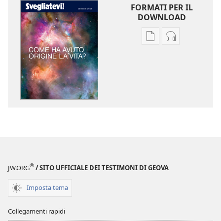
FORMATI PER IL
DOWNLOAD
Opzioni
Opzioni
per
per
il
il
download
download
delle
dei
pubblicazioni
file
SVEGLIATEVI!
audio
Come
SVEGLIATEVI!
ha
Come
avuto
ha
origine
avuto
®
JW.ORG
/ SITO UFFICIALE DEI TESTIMONI DI GEOVA
la
origine
vita?
la
Imposta tema
vita?
Collegamenti rapidi