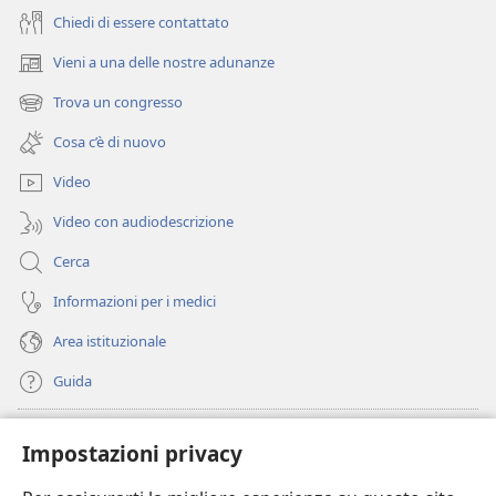
Chiedi di essere contattato
Vieni a una delle nostre adunanze
(apre
una
Trova un congresso
(apre
nuova
una
finestra)
Cosa c’è di nuovo
nuova
finestra)
Video
Video con audiodescrizione
Cerca
Informazioni per i medici
Area istituzionale
Guida
Donazioni
(apre
Impostazioni privacy
una
nuova