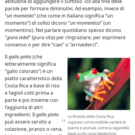
abitudine di aggiungere il suffisso
-ico
alla fine delle
parole per formare diminutivi. Ad esempio, invece di
“
un momento
” (che come in italiano significa “un
momento”) di solito dicono “
un momentico
” (un
momentino). Nel parlare quotidiano spesso dicono
“
¡pura vida!
” (pura vita) per ringraziare, per esprimere
consenso o per dire “ciao” o “arrivederci”.
Il
gallo pinto
(che
letteralmente significa
“gallo colorato”) è un
piatto caratteristico della
Costa Rica a base di riso
e fagioli cotti prima a
parte e poi insieme con
l’aggiunta di altri
ingredienti. Il
gallo pinto
Le foreste della Costa Rica
può essere servito
a
ospitano un’incredibile varietà di
piante e animali, come la raganella
colazione, pranzo o cena.
dagli occhi rossi (
Agalychnis