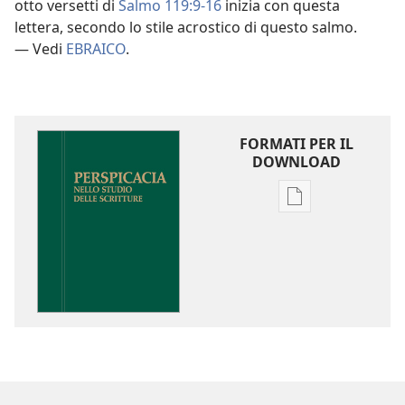
otto versetti di
Salmo 119:9-16
inizia con questa
lettera, secondo lo stile acrostico di questo salmo.
— Vedi
EBRAICO
.
FORMATI PER IL
DOWNLOAD
Opzioni
per
il
download
delle
pubblicazioni
Perspicacia
nello
studio
delle