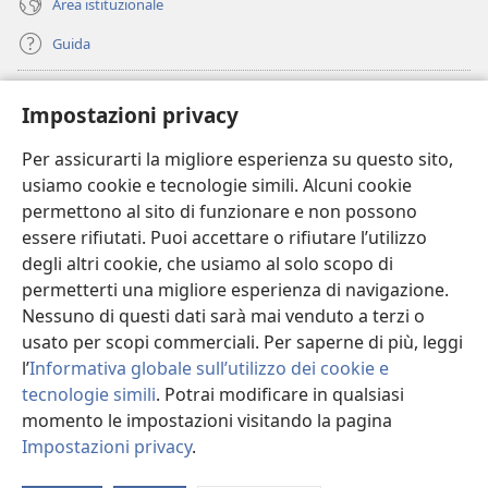
Area istituzionale
Guida
Donazioni
(apre
Impostazioni privacy
una
nuova
Per assicurarti la migliore esperienza su questo sito,
BIBLIOTECA ONLINE Watchtower
(apre
finestra)
usiamo cookie e tecnologie simili. Alcuni cookie
una
®
JW Hub
permettono al sito di funzionare e non possono
nuova
(apre
finestra)
essere rifiutati. Puoi accettare o rifiutare l’utilizzo
una
®
JW Library
nuova
degli altri cookie, che usiamo al solo scopo di
finestra)
permetterti una migliore esperienza di navigazione.
®
Watchtower Library
Nessuno di questi dati sarà mai venduto a terzi o
usato per scopi commerciali. Per saperne di più, leggi
l’
Informativa globale sull’utilizzo dei cookie e
tecnologie simili
. Potrai modificare in qualsiasi
Copyright
© 2026 Watch Tower Bible and Tract Society of Pennsylvania.
momento le impostazioni visitando la pagina
CONDIZIONI D’USO
|
INFORMATIVA SULLA PRIVACY
|
IMPOSTAZIONI
Impostazioni privacy
.
PRIVACY