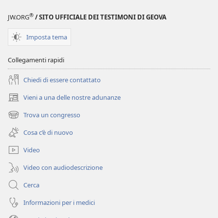
Scritture
®
JW.ORG
/ SITO UFFICIALE DEI TESTIMONI DI GEOVA
Imposta tema
Collegamenti rapidi
Chiedi di essere contattato
Vieni a una delle nostre adunanze
(apre
una
Trova un congresso
(apre
nuova
una
finestra)
Cosa c’è di nuovo
nuova
finestra)
Video
Video con audiodescrizione
Cerca
Informazioni per i medici