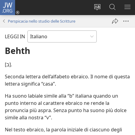
JW.ORG
Accedi
(apre
Modificare
Cerca
MO
una
la
in
ME
Perspicacia nello studio delle Scritture
nuova
lingua
JW.ORG
finestra)
del
LEGGI IN
sito
Behth
[ב].
Seconda lettera dell’alfabeto ebraico. Il nome di questa
lettera significa “casa”.
Ha suono labiale simile alla “b” italiana quando un
punto interno al carattere ebraico ne rende la
pronuncia più aspra. Senza punto ha suono più dolce
simile alla nostra “v”.
Nel testo ebraico, la parola iniziale di ciascuno degli