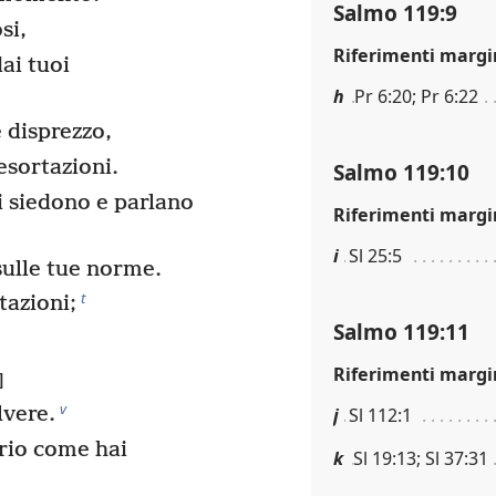
Salmo 119:9
si,
Riferimenti margi
ai tuoi
h
Pr 6:20; Pr 6:22
 disprezzo,
esortazioni.
Salmo 119:10
i siedono e parlano
Riferimenti margi
i
Sl 25:5
ulle tue norme.
t
tazioni;
Salmo 119:11
Riferimenti margi
]
v
lvere.
j
Sl 112:1
rio come hai
k
Sl 19:13; Sl 37:31