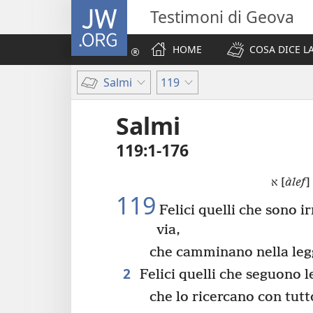
JW.ORG
Testimoni di Geova
HOME
COSA DICE LA
Salmi
119
Salmi
119:1-176
א [
àlef
]
119
Felici quelli che sono ir
via,
che camminano nella leg
2
Felici quelli che seguono l
che lo ricercano con tutto