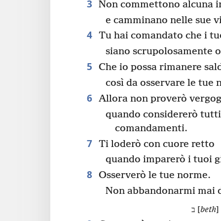
3
Non commettono alcuna in
e camminano nelle sue vi
4
Tu hai comandato che i tuo
siano scrupolosamente o
5
Che io possa rimanere sal
così da osservare le tue
6
Allora non proverò vergo
quando considererò tutti 
comandamenti.
7
Ti loderò con cuore retto
quando imparerò i tuoi gi
8
Osserverò le tue norme.
Non abbandonarmi mai de
ב [
beth
]