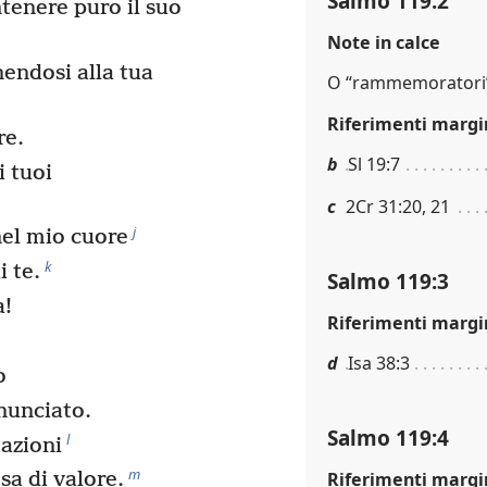
Salmo 119:2
enere puro il suo
Note in calce
nendosi alla tua
O “rammemoratori
Riferimenti margi
re.
b
Sl 19:7
i tuoi
c
2Cr 31:20, 21
j
nel mio cuore
k
 te.
Salmo 119:3
a!
Riferimenti margi
d
Isa 38:3
o
onunciato.
Salmo 119:4
l
tazioni
m
Riferimenti margi
sa di valore.