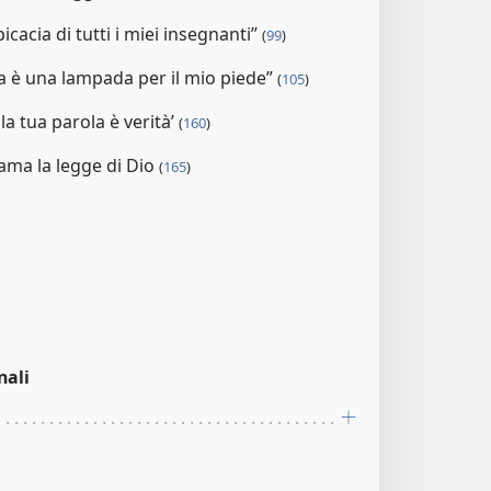
icacia di tutti i miei insegnanti”
(
99
)
la è una lampada per il mio piede”
(
105
)
lla tua parola è verità’
(
160
)
 ama la legge di Dio
(
165
)
nali