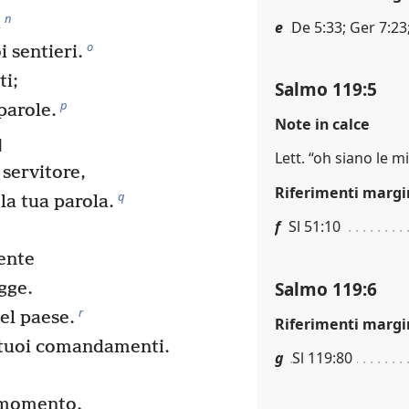
n
i
e
De 5:33; Ger 7:23
o
i sentieri.
ti;
Salmo 119:5
p
parole.
Note in calce
]
Lett. “oh siano le m
servitore,
Riferimenti margi
q
 la tua parola.
f
Sl 51:10
ente
Salmo 119:6
egge.
r
el paese.
Riferimenti margi
 tuoi comandamenti.
g
Sl 119:80
i momento.