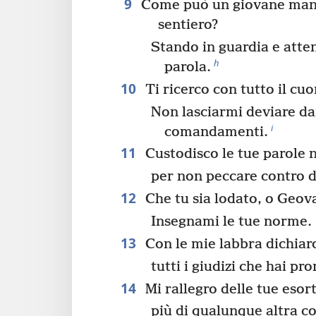
9
Come può un giovane mant
sentiero?
Stando in guardia e atte
h
parola.
10
Ti ricerco con tutto il cuo
Non lasciarmi deviare da
i
comandamenti.
11
Custodisco le tue parole 
per non peccare contro di
12
Che tu sia lodato, o Geov
Insegnami le tue norme.
13
Con le mie labbra dichiar
tutti i giudizi che hai pr
14
Mi rallegro delle tue esor
più di qualunque altra co