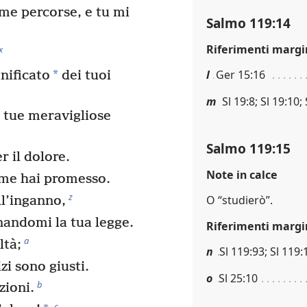
 me percorse, e tu mi
Salmo 119:14
Riferimenti margi
x
*
l
Ger 15:16
nificato
dei tuoi
m
Sl 19:8; Sl 19:10;
 tue meravigliose
Salmo 119:15
 il dolore.
Note in calce
me hai promesso.
z
O “studierò”.
ll’inganno,
nandomi la tua legge.
Riferimenti margi
a
ltà;
n
Sl 119:93; Sl 119:
zi sono giusti.
o
Sl 25:10
b
zioni.
c