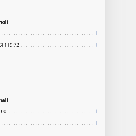
nali
 Sl 119:72
nali
100