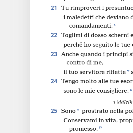
21
Tu rimproveri i presuntuo
i maledetti che deviano d
s
comandamenti.
22
Toglimi di dosso scherni e
perché ho seguito le tue 
23
Anche quando i principi s
contro di me,
*
il tuo servitore riflette
s
24
Tengo molto alle tue esor
u
sono le mie consigliere.
ד [
dàleth
25
*
Sono
prostrato nella po
Conservami in vita, prop
w
promesso.