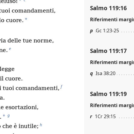
*
deluso!
Salmo 119:16
 tuoi comandamenti,
Riferimenti margi
*
io cuore.
p
Gc 1:23-25
via delle tue norme,
e
Salmo 119:17
ine.
Riferimenti margi
 legge
q
Isa 38:20
il cuore.
f
ei tuoi comandamenti,
Salmo 119:19
a.
Riferimenti margi
ue esortazioni,
g
r
1Cr 29:15
*
.
h
 che è inutile;