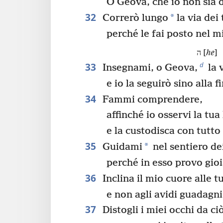
O Geova, che io non sia 
32
*
Correrò lungo
la via dei
perché le fai posto nel m
ה [
he
]
33
d
Insegnami, o Geova,
la 
e io la seguirò sino alla f
34
Fammi comprendere,
affinché io osservi la tua
e la custodisca con tutto 
35
*
Guidami
nel sentiero d
perché in esso provo gioi
36
Inclina il mio cuore alle t
e non agli avidi guadagni
37
Distogli i miei occhi da ciò