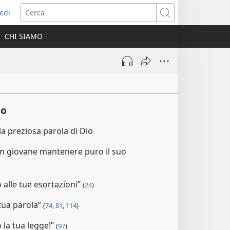
edi
pre
Cerca
a
CHI SIAMO
ova
nestra)
io
la preziosa parola di Dio
 giovane mantenere puro il suo
 alle tue esortazioni”
(
24
)
 tua parola”
(
74
,
81
,
114
)
la tua legge!”
(
97
)