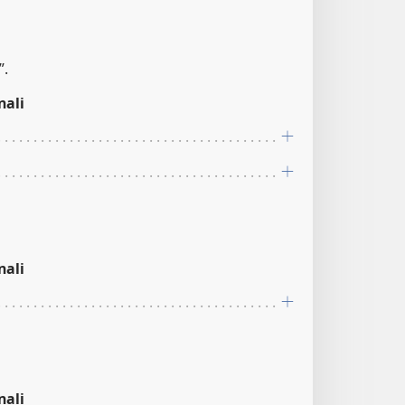
”.
nali
nali
nali