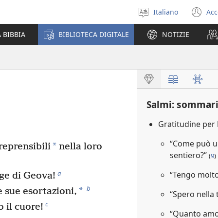
Italiano
Acc
Seleziona
(a
la
un
 BIBBIA
BIBLIOTECA DIGITALE
NOTIZIE
lingua
nu
fi
Salmi: sommar
Gratitudine per 
“Come può un
*
reprensibili
nella loro
sentiero?”
(
9
)
a
“Tengo molto
ge di Geova!
b
*
e sue esortazioni,
“Spero nella
c
 il cuore!
“Quanto amo 