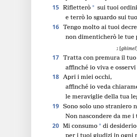
15
*
Rifletterò
sui tuoi ordin
e terrò lo sguardo sui tuo
16
Tengo molto ai tuoi decre
non dimenticherò le tue 
ג [
ghìmel
17
Tratta con premura il tuo 
affinché io viva e osservi
18
Apri i miei occhi,
affinché io veda chiaram
le meraviglie della tua l
19
Sono solo uno straniero n
Non nascondere da me i
20
*
Mi consumo
di desiderio
per i tuoi giudizi in ogn