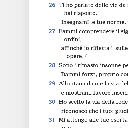
26
Ti ho parlato delle vie da
hai risposto.
Insegnami le tue norme.
27
Fammi comprendere il sig
ordini,
*
affinché io rifletta
sulle
y
opere.
28
*
Sono
rimasto insonne per
Dammi forza, proprio co
29
Allontana da me la via de
e mostrami favore inseg
30
Ho scelto la via della fede
riconosco che i tuoi giudi
31
Mi attengo alle tue esorta