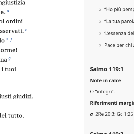
giustizia
“Ho più persp
d
e.
“La tua paro
i ordini
e
sservati.
‘L’essenza de
f
*
do
Pace per chi
 norme!
g
gna
Salmo 119:1
i tuoi
Note in calce
O “integri”.
usti giudizi.
Riferimenti margi
a
2Re 20:3; Gc 1:25
l tutto.