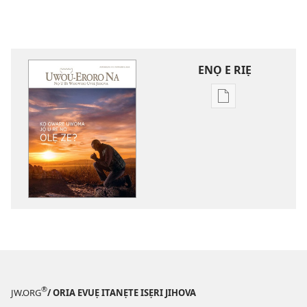
ENỌ E RIẸ
Oghẹrẹ
enọ
e
riẹ
nọ
whọ
rẹ
sae
danlodu
UWOU-
ERORO
NA
®
JW.ORG
/ ORIA EVUẸ ITANẸTE ISẸRI JIHOVA
Kọ