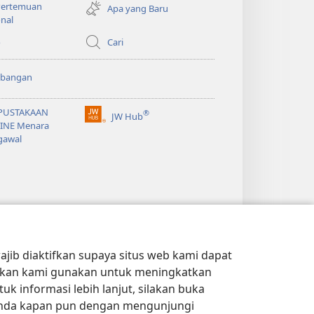
di
 Pertemuan
Apa yang Baru
window
nal
baru)
o
Cari
bangan
PUSTAKAAN
®
JW Hub
(terbuka
INE Menara
di
gawal
window
baru)
jib diaktifkan supaya situs web kami dapat
kan kami gunakan untuk meningkatkan
 informasi lebih lanjut, silakan buka
Anda kapan pun dengan mengunjungi