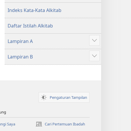
Indeks Kata-Kata Alkitab
Daftar Istilah Alkitab
Lampiran A
Tampilkan
lebih
Lampiran B
banyak
Tampilkan
lebih
banyak
Pengaturan Tampilan
ung
ngi Saya
Cari Pertemuan Ibadah
(terbuka