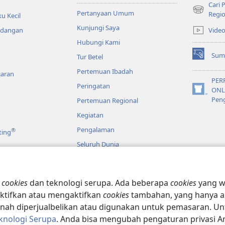
Cari
Pertanyaan Umum
(terbuka
Regio
u Kecil
di
Kunjungi Saya
Vide
ndangan
window
Hubungi Kami
baru)
Sum
Tur Betel
(terbuka
di
Pertemuan Ibadah
jaran
window
PER
Peringatan
baru)
ONL
(terbuka
Pen
Pertemuan Regional
di
window
Kegiatan
baru)
Pengalaman
®
ting
Seluruh Dunia
o
n
cookies
dan teknologi serupa. Ada beberapa
cookies
yang wa
lkitab Model Drama
ktifkan atau mengaktifkan
cookies
tambahan, yang hanya a
h diperjualbelikan atau digunakan untuk pemasaran. Untuk
knologi Serupa
. Anda bisa mengubah pengaturan privasi 