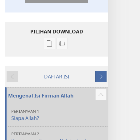
PILIHAN DOWNLOAD
Pilihan
Pilihan
download
download
publikasi
video
Kitab
Kitab
DAFTAR ISI
Suci
Suci
Sebelumnya
Berikutnya
Terjemahan
Terjemahan
Dunia
Dunia
Mengenal Isi Firman Allah
Tampilkan
Baru
Baru
lebih
(Revisi
(Revisi
PERTANYAAN 1
banyak
2017)
2017)
Siapa Allah?
PERTANYAAN 2