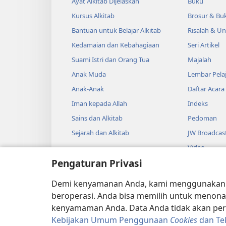
Ayat Alkitab Dijelaskan
Buku
Kursus Alkitab
Brosur & Buk
Bantuan untuk Belajar Alkitab
Risalah & U
Kedamaian dan Kebahagiaan
Seri Artikel
Suami Istri dan Orang Tua
Majalah
Anak Muda
Lembar Pela
Anak-Anak
Daftar Acara
Iman kepada Allah
Indeks
Sains dan Alkitab
Pedoman
Sejarah dan Alkitab
JW Broadcas
Video
Pengaturan Privasi
Musik
Drama Audi
Demi kenyamanan Anda, kami menggunaka
Pembacaan A
beroperasi. Anda bisa memilih untuk menona
kenyamaman Anda. Data Anda tidak akan perna
Kebijakan Umum Penggunaan
Cookies
dan Te