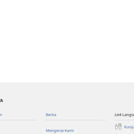
WA
n
Berita
Link
Langs
Kunju
Mengenai Kami