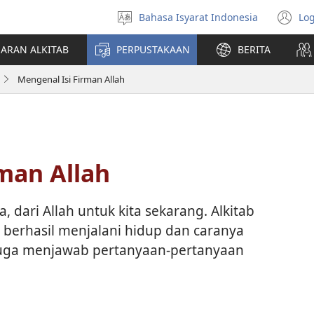
Bahasa Isyarat Indonesia
Log
Pilih
(t
bahasa
di
JARAN ALKITAB
PERPUSTAKAAN
BERITA
w
ba
Mengenal Isi Firman Allah
man Allah
ta, dari Allah untuk kita sekarang. Alkitab
 berhasil menjalani hidup dan caranya
juga menjawab pertanyaan-pertanyaan