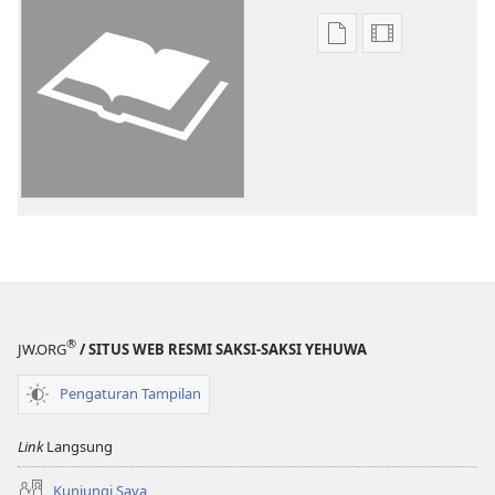
Pilihan
Pilihan
download
download
publikasi
video
Kitab
Kitab
Suci
Suci
Terjemahan
Terjemahan
Dunia
Dunia
Baru
Baru
(Revisi
(Revisi
2017)
2017)
®
JW.ORG
/ SITUS WEB RESMI SAKSI-SAKSI YEHUWA
Pengaturan Tampilan
Link
Langsung
Kunjungi Saya