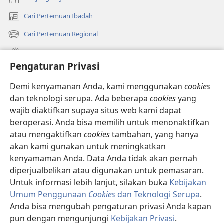
Cari Pertemuan Ibadah
(terbuka
di
Cari Pertemuan Regional
(terbuka
window
di
baru)
Apa yang Baru
window
Pengaturan Privasi
baru)
Video
Demi kenyamanan Anda, kami menggunakan
cookies
Cari
dan teknologi serupa. Ada beberapa
cookies
yang
wajib diaktifkan supaya situs web kami dapat
Sumbangan
(terbuka
beroperasi. Anda bisa memilih untuk menonaktifkan
di
atau mengaktifkan
cookies
tambahan, yang hanya
window
PERPUSTAKAAN ONLINE Menara Pengawal
akan kami gunakan untuk meningkatkan
(terbuka
baru)
di
kenyamaman Anda. Data Anda tidak akan pernah
®
JW Hub
window
(terbuka
diperjualbelikan atau digunakan untuk pemasaran.
baru)
di
Untuk informasi lebih lanjut, silakan buka
Kebijakan
window
Umum Penggunaan
Cookies
dan Teknologi Serupa
.
baru)
Anda bisa mengubah pengaturan privasi Anda kapan
Copyright
© 2026 Watch Tower Bible and Tract Society of Pennsylvania.
pun dengan mengunjungi
Kebijakan Privasi
.