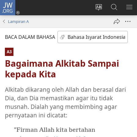
JW.ORG
Log
In
Ganti
Cari
TU
(terbuka
bahasa
di
ME
Lampiran A
di
situs
JW.ORG
window
BACA DALAM BAHASA
baru)
A3
Bagaimana Alkitab Sampai
kepada Kita
Alkitab dikarang oleh Allah dan berasal dari
Dia, dan Dia memastikan agar itu tidak
musnah. Dialah yang membimbing agar
pernyataan ini dicatat:
”Firman Allah kita bertahan