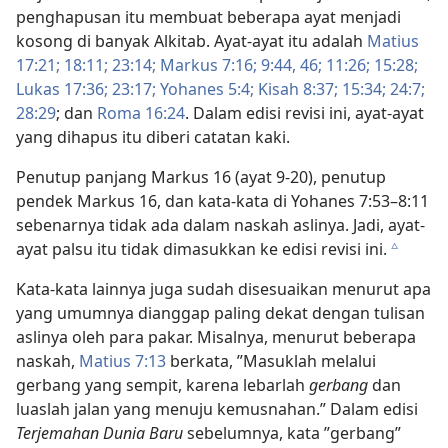
penghapusan itu membuat beberapa ayat menjadi
kosong di banyak Alkitab. Ayat-ayat itu adalah
Matius
17:21;
18:11;
23:14;
Markus 7:16;
9:44,
46;
11:26;
15:28;
Lukas 17:36;
23:17;
Yohanes 5:4;
Kisah 8:​37;
15:34;
24:7;
28:29
; dan
Roma 16:24
. Dalam edisi revisi ini, ayat-ayat
yang dihapus itu diberi catatan kaki.
Penutup panjang Markus 16 (ayat 9-20), penutup
pendek Markus 16, dan kata-kata di Yohanes 7:53–8:11
sebenarnya tidak ada dalam naskah aslinya. Jadi, ayat-
ayat palsu itu tidak dimasukkan ke edisi revisi ini.
c
Kata-kata lainnya juga sudah disesuaikan menurut apa
yang umumnya dianggap paling dekat dengan tulisan
aslinya oleh para pakar. Misalnya, menurut beberapa
naskah,
Matius 7:13
berkata, ”Masuklah melalui
gerbang yang sempit, karena lebarlah
gerbang
dan
luaslah jalan yang menuju kemusnahan.” Dalam edisi
Terjemahan Dunia Baru
sebelumnya, kata ”gerbang”