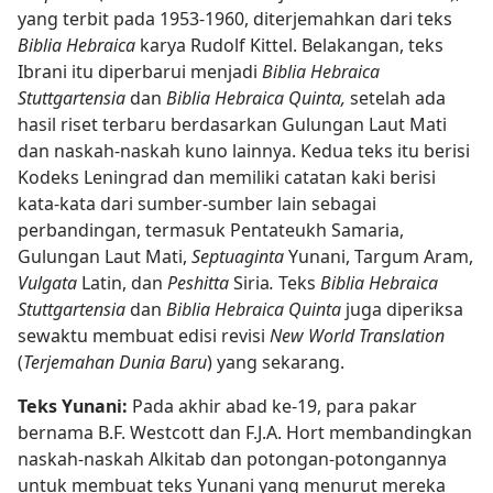
yang terbit pada 1953-1960, diterjemahkan dari teks
Biblia Hebraica
karya Rudolf Kittel. Belakangan, teks
Ibrani itu diperbarui menjadi
Biblia Hebraica
Stuttgartensia
dan
Biblia Hebraica Quinta,
setelah ada
hasil riset terbaru berdasarkan Gulungan Laut Mati
dan naskah-naskah kuno lainnya. Kedua teks itu berisi
Kodeks Leningrad dan memiliki catatan kaki berisi
kata-kata dari sumber-sumber lain sebagai
perbandingan, termasuk Pentateukh Samaria,
Gulungan Laut Mati,
Septuaginta
Yunani, Targum Aram,
Vulgata
Latin, dan
Peshitta
Siria
.
Teks
Biblia Hebraica
Stuttgartensia
dan
Biblia Hebraica Quinta
juga diperiksa
sewaktu membuat edisi revisi
New World Translation
(
Terjemahan Dunia Baru
) yang sekarang.
Teks Yunani:
Pada akhir abad ke-19, para pakar
bernama B.F. Westcott dan F.J.A. Hort membandingkan
naskah-naskah Alkitab dan potongan-potongannya
untuk membuat teks Yunani yang menurut mereka