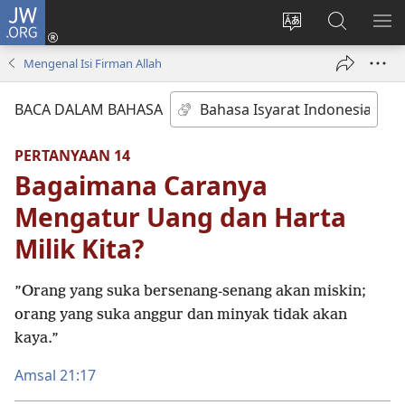
JW.ORG
Log
In
Ganti
Cari
TU
(terbuka
bahasa
di
ME
Mengenal Isi Firman Allah
di
situs
JW.ORG
window
BACA DALAM BAHASA
baru)
PERTANYAAN 14
Bagaimana Caranya
Mengatur Uang dan Harta
Milik Kita?
”Orang yang suka bersenang-senang akan miskin;
orang yang suka anggur dan minyak tidak akan
kaya.”
Amsal 21:17