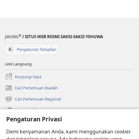
Baru
Baru
(Revisi
(Revisi
2017)
2017)
®
JW.ORG
/ SITUS WEB RESMI SAKSI-SAKSI YEHUWA
Pengaturan Tampilan
Link
Langsung
Kunjungi Saya
Cari Pertemuan Ibadah
(terbuka
di
Cari Pertemuan Regional
(terbuka
window
di
baru)
Apa yang Baru
window
Pengaturan Privasi
baru)
Video
Demi kenyamanan Anda, kami menggunakan
cookies
Cari