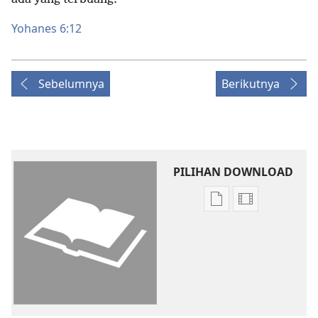
Yohanes 6:12
Sebelumnya
Berikutnya
PILIHAN DOWNLOAD
Pilihan
Pilihan
download
download
publikasi
video
Kitab
Kitab
Suci
Suci
Terjemahan
Terjemahan
Dunia
Dunia