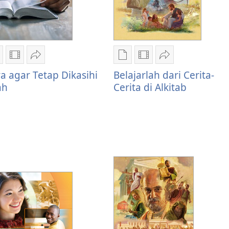
ilihan
Pilihan
Bagikan
Pilihan
Pilihan
Bagikan
ownload
download
Cara
download
download
Belajarlah
a agar Tetap Dikasihi
Belajarlah dari Cerita-
ublikasi
video
agar
publikasi
video
dari
ah
Cerita di Alkitab
ara
Cara
Tetap
Belajarlah
Belajarlah
Cerita-
gar
agar
Dikasihi
dari
dari
Cerita
etap
Tetap
Allah
Cerita-
Cerita-
di
ikasihi
Dikasihi
Cerita
Cerita
Alkitab
llah
Allah
di
di
Alkitab
Alkitab