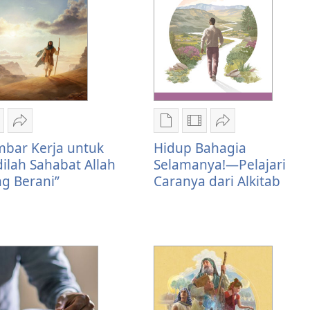
ilihan
Bagikan
Pilihan
Pilihan
Bagikan
ownload
Lembar
download
download
Hidup
bar Kerja untuk
Hidup Bahagia
ublikasi
Kerja
publikasi
video
Bahagia
dilah Sahabat Allah
Selamanya!​—Pelajari
embar
untuk
Hidup
Hidup
Selamanya!​
g Berani”
Caranya dari Alkitab
erja
”Jadilah
Bahagia
Bahagia
—
ntuk
Sahabat
Selamanya!​
Selamanya!​
Pelajari
Jadilah
Allah
—
—
Caranya
ahabat
yang
Pelajari
Pelajari
dari
llah
Berani”
Caranya
Caranya
Alkitab
ang
dari
dari
erani”
Alkitab
Alkitab