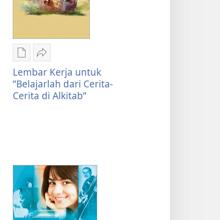
Pilihan
Bagikan
download
Lembar
Lembar Kerja untuk
publikasi
Kerja
”Belajarlah dari Cerita-
Lembar
untuk
Cerita di Alkitab”
Kerja
”Belajarlah
untuk
dari
”Belajarlah
Cerita-
dari
Cerita
Cerita-
di
Cerita
Alkitab”
di
Alkitab”