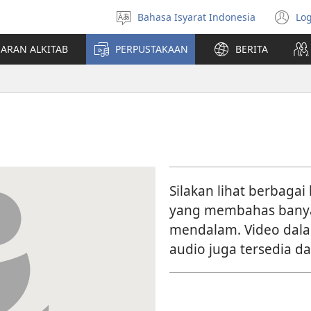
Bahasa Isyarat Indonesia
Log
Pilih
(t
bahasa
di
JARAN ALKITAB
PERPUSTAKAAN
BERITA
w
ba
Silakan lihat berbagai
yang membahas banyak
mendalam. Video dala
audio juga tersedia d