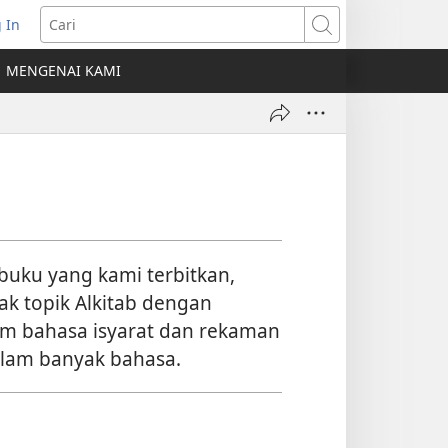
 In
erbuka
Cari
MENGENAI KAMI
indow
ru)
 buku yang kami terbitkan,
 topik Alkitab dengan
m bahasa isyarat dan rekaman
alam banyak bahasa.