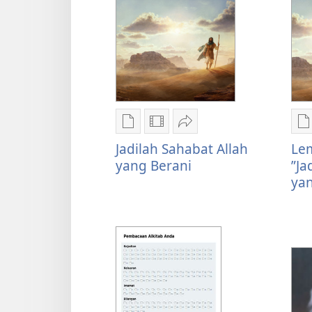
Pilihan
Pilihan
Bagikan
P
download
download
Jadilah
d
Jadilah Sahabat Allah
Lem
publikasi
video
Sahabat
p
yang Berani
”Ja
Jadilah
Jadilah
Allah
L
yan
Sahabat
Sahabat
yang
K
Allah
Allah
Berani
u
yang
yang
”
Berani
Berani
S
A
y
B