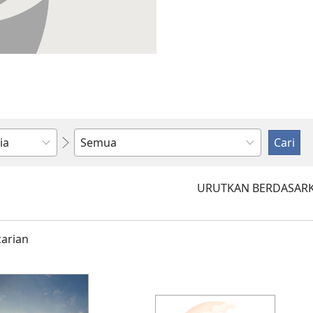
Masukkan
atau
pilih
URUTKAN BERDASAR
item
carian