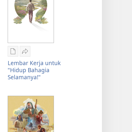
Pilihan
Bagikan
download
Lembar
Lembar Kerja untuk
publikasi
Kerja
"Hidup Bahagia
Lembar
untuk
Selamanya!"
Kerja
"Hidup
untuk
Bahagia
"Hidup
Selamanya!"
Bahagia
Selamanya!"