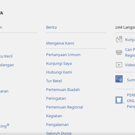
WA
n
Berita
Link
Langs
Kunju
Mengenai Kami
Cari
Pertanyaan Umum
(terbuka
Regio
u Kecil
di
Kunjungi Saya
Vide
ndangan
window
Hubungi Kami
baru)
Sum
Tur Betel
(terbuka
di
Pertemuan Ibadah
jaran
window
PER
Peringatan
baru)
ONL
(terbuka
Pen
Pertemuan Regional
di
window
Kegiatan
baru)
Pengalaman
®
ting
Seluruh Dunia