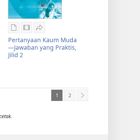
Pilihan
Pilihan
Bagikan
download
download
Pertanyaan
Pertanyaan Kaum Muda
publikasi
video
Kaum
—Jawaban yang Praktis,
Pertanyaan
Pertanyaan
Muda
Jilid 2
Kaum
Kaum
—
Muda
Muda
Jawaban
—
—
yang
Jawaban
Jawaban
Praktis,
yang
yang
Jilid
1
2
Praktis,
Praktis,
2
Berikutnya
Jilid
Jilid
2
2
cetak.