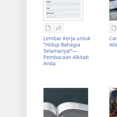
Pilihan
Bagikan
P
download
Lembar
d
Lembar Kerja untuk
Car
publikasi
Kerja
p
”Hidup Bahagia
All
Lembar
untuk
C
Selamanya!”—
Kerja
”Hidup
a
Pembacaan Alkitab
untuk
Bahagia
T
Anda
”Hidup
Selamanya!”—
D
Bahagia
Pembacaan
A
Selamanya!”—
Alkitab
Pembacaan
Anda
Alkitab
Anda