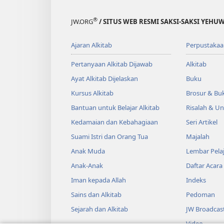
®
JW.ORG
/ SITUS WEB RESMI SAKSI-SAKSI YEHU
Ajaran Alkitab
Perpustakaa
Pertanyaan Alkitab Dijawab
Alkitab
Ayat Alkitab Dijelaskan
Buku
Kursus Alkitab
Brosur & Buk
Bantuan untuk Belajar Alkitab
Risalah & U
Kedamaian dan Kebahagiaan
Seri Artikel
Suami Istri dan Orang Tua
Majalah
Anak Muda
Lembar Pela
Anak-Anak
Daftar Acara
Iman kepada Allah
Indeks
Sains dan Alkitab
Pedoman
Sejarah dan Alkitab
JW Broadcas
Video