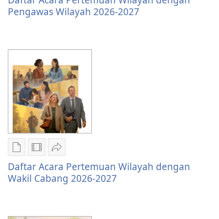
publikasi
video
Acara
Pengawas Wilayah 2026-2027
Daftar
Daftar
Pertemuan
Acara
Acara
Wilayah
Pertemuan
Pertemuan
dengan
Wilayah
Wilayah
Pengawas
dengan
dengan
Wilayah
Pengawas
Pengawas
2026-
Wilayah
Wilayah
2027
2026-
2026-
2027
2027
Pilihan
Pilihan
Bagikan
download
download
Daftar
Daftar Acara Pertemuan Wilayah dengan
publikasi
video
Acara
Wakil Cabang 2026-2027
Daftar
Daftar
Pertemuan
Acara
Acara
Wilayah
Pertemuan
Pertemuan
dengan