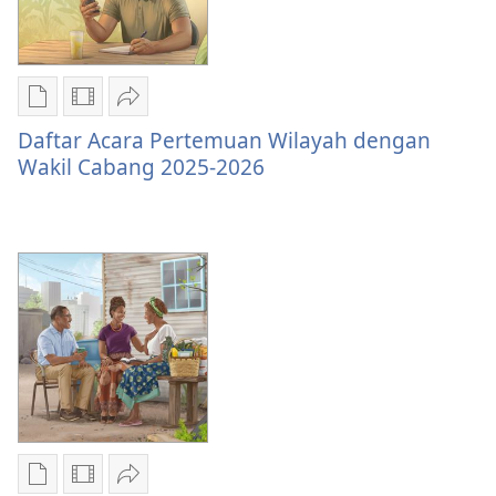
Pilihan
Pilihan
Bagikan
download
download
Daftar
Daftar Acara Pertemuan Wilayah dengan
publikasi
video
Acara
Wakil Cabang 2025-2026
Daftar
Daftar
Pertemuan
Acara
Acara
Wilayah
Pertemuan
Pertemuan
dengan
Wilayah
Wilayah
Wakil
dengan
dengan
Cabang
Wakil
Wakil
2025-
Cabang
Cabang
2026
2025-
2025-
2026
2026
Pilihan
Pilihan
Bagikan