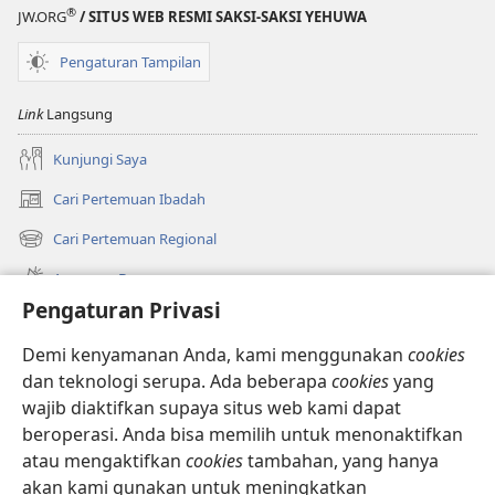
®
JW.ORG
/ SITUS WEB RESMI SAKSI-SAKSI YEHUWA
Pengaturan Tampilan
Link
Langsung
Kunjungi Saya
Cari Pertemuan Ibadah
(terbuka
di
Cari Pertemuan Regional
(terbuka
window
di
baru)
Apa yang Baru
window
Pengaturan Privasi
baru)
Video
Demi kenyamanan Anda, kami menggunakan
cookies
Cari
dan teknologi serupa. Ada beberapa
cookies
yang
wajib diaktifkan supaya situs web kami dapat
Sumbangan
(terbuka
beroperasi. Anda bisa memilih untuk menonaktifkan
di
atau mengaktifkan
cookies
tambahan, yang hanya
window
PERPUSTAKAAN ONLINE Menara Pengawal
(terbuka
akan kami gunakan untuk meningkatkan
baru)