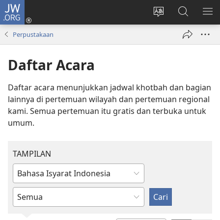
JW.ORG
Log
In
Ganti
Cari
TU
(terbuka
bahasa
di
ME
Perpustakaan
di
situs
JW.ORG
window
Daftar Acara
baru)
Daftar acara menunjukkan jadwal khotbah dan bagian
lainnya di pertemuan wilayah dan pertemuan regional
kami. Semua pertemuan itu gratis dan terbuka untuk
umum.
TAMPILAN
Ketik
atau
Masukkan
pilih
atau
bahasa
pilih