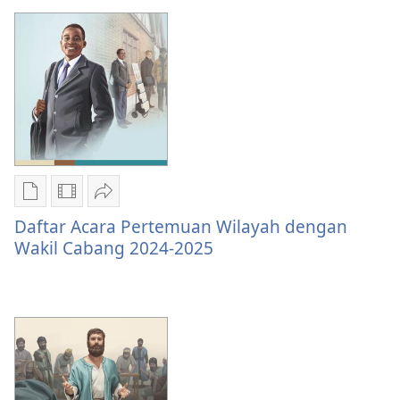
Pertemuan
Pertemuan
2025
Regional
Regional
”Ibadah
2025
2025
Murni”
”Ibadah
”Ibadah
Murni”
Murni”
Pilihan
Pilihan
Bagikan
download
download
Daftar
Daftar Acara Pertemuan Wilayah dengan
publikasi
video
Acara
Wakil Cabang 2024-2025
Daftar
Daftar
Pertemuan
Acara
Acara
Wilayah
Pertemuan
Pertemuan
dengan
Wilayah
Wilayah
Wakil
dengan
dengan
Cabang
Wakil
Wakil
2024-
Cabang
Cabang
2025