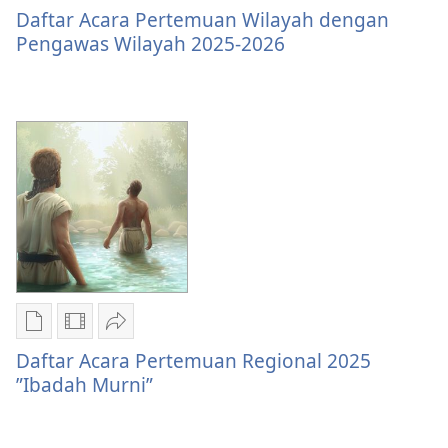
download
download
Daftar
Daftar Acara Pertemuan Wilayah dengan
publikasi
video
Acara
Pengawas Wilayah 2025-2026
Daftar
Daftar
Pertemuan
Acara
Acara
Wilayah
Pertemuan
Pertemuan
dengan
Wilayah
Wilayah
Pengawas
dengan
dengan
Wilayah
Pengawas
Pengawas
2025-
Wilayah
Wilayah
2026
2025-
2025-
2026
2026
Pilihan
Pilihan
Bagikan
download
download
Daftar
Daftar Acara Pertemuan Regional 2025
publikasi
video
Acara
”Ibadah Murni”
Daftar
Daftar
Pertemuan
Acara
Acara
Regional