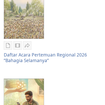
Wilayah
Wilayah
Wakil
dengan
dengan
Cabang
Wakil
Wakil
2026-
Cabang
Cabang
2027
2026-
2026-
2027
2027
Pilihan
Pilihan
Bagikan
download
download
Daftar
Daftar Acara Pertemuan Regional 2026
publikasi
video
Acara
”Bahagia Selamanya”
Daftar
Daftar
Pertemuan
Acara
Acara
Regional
Pertemuan
Pertemuan
2026
Regional
Regional
”Bahagia
2026
2026
Selamanya”
”Bahagia
”Bahagia
Selamanya”
Selamanya”