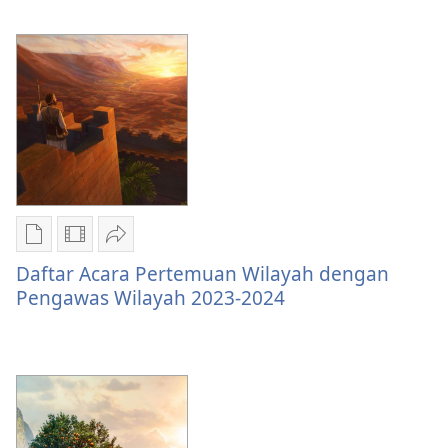
Acara
Acara
Wilayah
Pertemuan
Pertemuan
dengan
Wilayah
Wilayah
Wakil
dengan
dengan
Cabang
Wakil
Wakil
2023-
Cabang
Cabang
2024
2023-
2023-
2024
2024
Pilihan
Pilihan
Bagikan
download
download
Daftar
Daftar Acara Pertemuan Wilayah dengan
publikasi
video
Acara
Pengawas Wilayah 2023-2024
Daftar
Daftar
Pertemuan
Acara
Acara
Wilayah
Pertemuan
Pertemuan
dengan
Wilayah
Wilayah
Pengawas
dengan
dengan
Wilayah
Pengawas
Pengawas
2023-