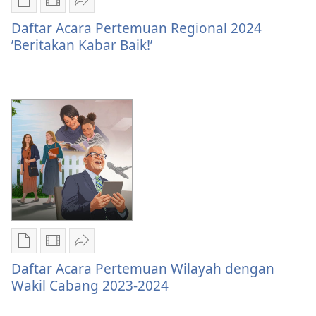
Pilihan
Pilihan
Bagikan
download
download
Daftar
Daftar Acara Pertemuan Regional 2024
publikasi
video
Acara
’Beritakan Kabar Baik!’
Daftar
Daftar
Pertemuan
Acara
Acara
Regional
Pertemuan
Pertemuan
2024
Regional
Regional
’Beritakan
2024
2024
Kabar
’Beritakan
’Beritakan
Baik!’
Kabar
Kabar
Baik!’
Baik!’
Pilihan
Pilihan
Bagikan
download
download
Daftar
Daftar Acara Pertemuan Wilayah dengan
publikasi
video
Acara
Wakil Cabang 2023-2024
Daftar
Daftar
Pertemuan