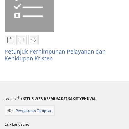
Pilihan
Pilihan
Bagikan
download
download
Petunjuk
Petunjuk Perhimpunan Pelayanan dan
publikasi
video
Perhimpunan
Kehidupan Kristen
Petunjuk
Petunjuk
Pelayanan
Perhimpunan
Perhimpunan
dan
Pelayanan
Pelayanan
Kehidupan
dan
dan
Kristen
Kehidupan
Kehidupan
®
Kristen
Kristen
JW.ORG
/ SITUS WEB RESMI SAKSI-SAKSI YEHUWA
Pengaturan Tampilan
Link
Langsung