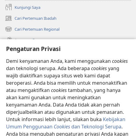
Kunjungi Saya
Cari Pertemuan Ibadah
(terbuka
di
Cari Pertemuan Regional
(terbuka
window
di
baru)
Apa yang Baru
window
Pengaturan Privasi
baru)
Video
Demi kenyamanan Anda, kami menggunakan
cookies
Cari
dan teknologi serupa. Ada beberapa
cookies
yang
wajib diaktifkan supaya situs web kami dapat
Sumbangan
(terbuka
beroperasi. Anda bisa memilih untuk menonaktifkan
di
atau mengaktifkan
cookies
tambahan, yang hanya
window
PERPUSTAKAAN ONLINE Menara Pengawal
(terbuka
akan kami gunakan untuk meningkatkan
baru)
di
kenyamaman Anda. Data Anda tidak akan pernah
®
JW Hub
window
(terbuka
diperjualbelikan atau digunakan untuk pemasaran.
baru)
di
Untuk informasi lebih lanjut, silakan buka
Kebijakan
window
Umum Penggunaan
Cookies
dan Teknologi Serupa
.
baru)
Anda bisa mengubah pengaturan privasi Anda kapan