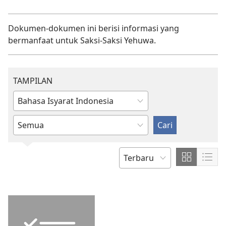
Dokumen-dokumen ini berisi informasi yang
bermanfaat untuk Saksi-Saksi Yehuwa.
TAMPILAN
Ketik
atau
Masukkan
pilih
atau
bahasa
pilih
item
Tampilkan
Tamp
URUTKAN
konten
kont
BERDASARKAN
dengan
den
Format
Form
Grid
Daft