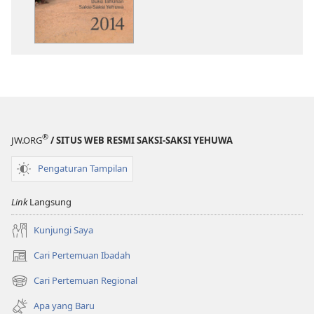
Tahunan
Saksi-
Saksi
Yehuwa
2014
®
JW.ORG
/ SITUS WEB RESMI SAKSI-SAKSI YEHUWA
Pengaturan Tampilan
Link
Langsung
Kunjungi Saya
Cari Pertemuan Ibadah
(terbuka
di
Cari Pertemuan Regional
(terbuka
window
di
baru)
Apa yang Baru
window