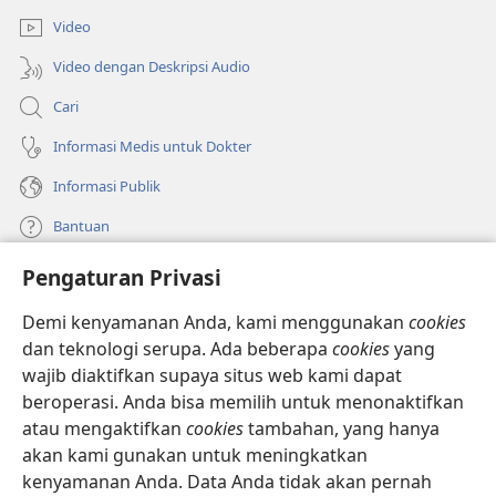
baru)
Video
Video dengan Deskripsi Audio
Cari
Informasi Medis untuk Dokter
Informasi Publik
Bantuan
Pengaturan Privasi
Sumbangan
(terbuka
di
Demi kenyamanan Anda, kami menggunakan
cookies
window
PERPUSTAKAAN ONLINE Menara Pengawal
dan teknologi serupa. Ada beberapa
cookies
yang
(terbuka
baru)
wajib diaktifkan supaya situs web kami dapat
di
®
JW Hub
window
beroperasi. Anda bisa memilih untuk menonaktifkan
(terbuka
baru)
di
atau mengaktifkan
cookies
tambahan, yang hanya
®
JW Library
window
akan kami gunakan untuk meningkatkan
baru)
kenyamanan Anda. Data Anda tidak akan pernah
Watchtower Library