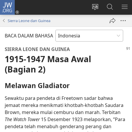
JW.ORG
Log
In
Ganti
Cari
TU
(terbuka
bahasa
di
ME
Sierra Leone dan Guinea
di
situs
JW.ORG
window
BACA DALAM BAHASA
baru)
SIERRA LEONE DAN GUINEA
1915-1947 Masa Awal
(Bagian 2)
Melawan Gladiator
Sewaktu para pendeta di Freetown sadar bahwa
jemaat mereka menikmati khotbah-khotbah Saudara
Brown, mereka mulai cemburu dan marah. Terbitan
The Watch Tower
15 Desember 1923 melaporkan, ”Para
pendeta telah menabuh genderang perang dan