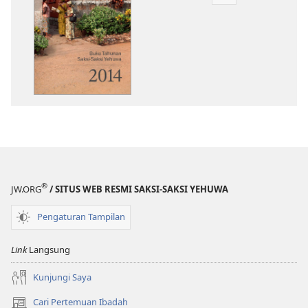
Pilihan
download
publikasi
Buku
Tahunan
Saksi-
Saksi
Yehuwa
2014
®
JW.ORG
/ SITUS WEB RESMI SAKSI-SAKSI YEHUWA
Pengaturan Tampilan
Link
Langsung
Kunjungi Saya
Cari Pertemuan Ibadah