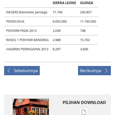
SIERRA LEONE
GUINEA
NEGERI (kilometer persegi)
71.740
245.857
PENDUDUK
6.092.000
11.745.000
PENYIAR PADA 2013
2.039
748
RASIO, 1 PENYIAR BANDING
2.988
15.702
HADIRIN PERINGATAN 2013
8.297
3.609
Sebelumnya
Berikutnya
PILIHAN DOWNLOAD