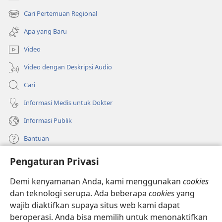
(terbuka
di
Cari Pertemuan Regional
(terbuka
window
di
baru)
Apa yang Baru
window
baru)
Video
Video dengan Deskripsi Audio
Cari
Informasi Medis untuk Dokter
Informasi Publik
Bantuan
Pengaturan Privasi
Sumbangan
(terbuka
di
Demi kenyamanan Anda, kami menggunakan
cookies
window
PERPUSTAKAAN ONLINE Menara Pengawal
dan teknologi serupa. Ada beberapa
cookies
yang
(terbuka
baru)
wajib diaktifkan supaya situs web kami dapat
di
®
JW Hub
window
beroperasi. Anda bisa memilih untuk menonaktifkan
(terbuka