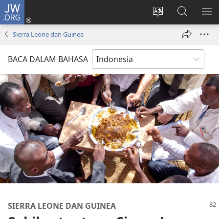
JW.ORG
Log
In
Ganti
Cari
TU
(terbuka
bahasa
di
ME
Sierra Leone dan Guinea
di
situs
JW.ORG
window
BACA DALAM BAHASA
baru)
SIERRA LEONE DAN GUINEA