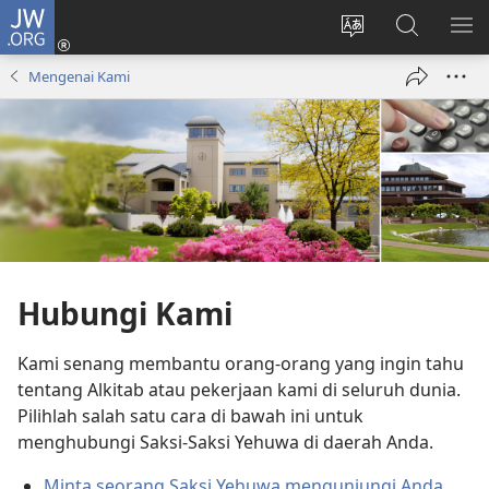
JW.ORG
Log
In
Ganti
Cari
TU
(terbuka
bahasa
di
ME
Mengenai Kami
di
situs
JW.ORG
window
baru)
Hubungi Kami
Kami senang membantu orang-orang yang ingin tahu
tentang Alkitab atau pekerjaan kami di seluruh dunia.
Pilihlah salah satu cara di bawah ini untuk
menghubungi Saksi-Saksi Yehuwa di daerah Anda.
Minta seorang Saksi Yehuwa mengunjungi Anda