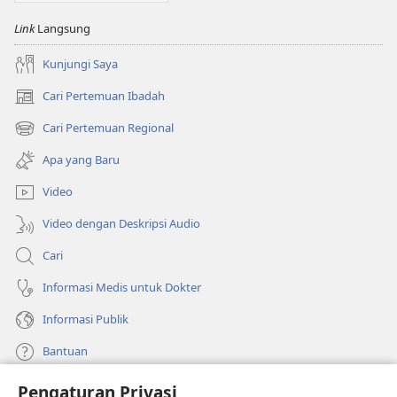
Link
Langsung
Kunjungi Saya
Cari Pertemuan Ibadah
(terbuka
di
Cari Pertemuan Regional
(terbuka
window
di
baru)
Apa yang Baru
window
baru)
Video
Video dengan Deskripsi Audio
Cari
Informasi Medis untuk Dokter
Informasi Publik
Bantuan
Pengaturan Privasi
Sumbangan