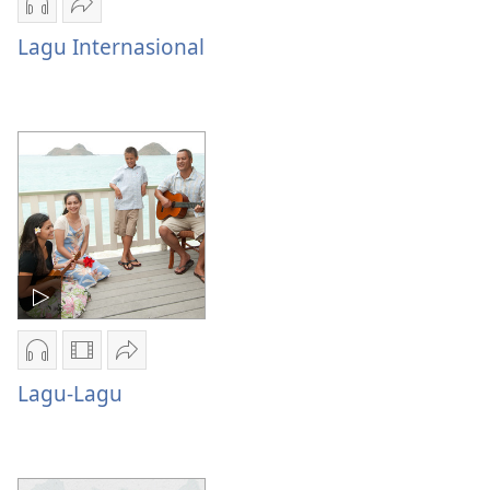
Pilihan
Bagikan
download
Lagu
Lagu Internasional
audio
Internasional
Lagu
Internasional
Pilihan
Pilihan
Bagikan
download
download
Lagu-
Lagu-Lagu
audio
video
Lagu
Lagu-
Lagu-
Lagu
Lagu