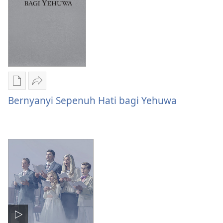
Pilihan
Bagikan
download
Bernyanyi
Bernyanyi Sepenuh Hati bagi Yehuwa
publikasi
Sepenuh
Bernyanyi
Hati
Sepenuh
bagi
Hati
Yehuwa
bagi
Yehuwa