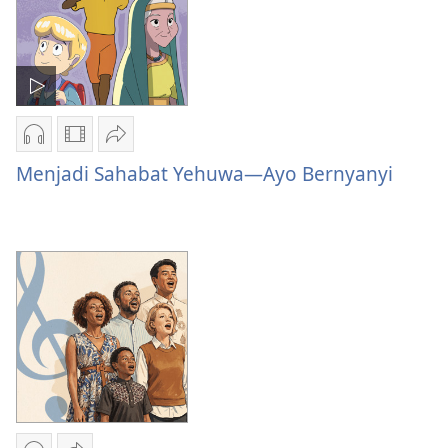
Instrumental
Pilihan
Pilihan
Bagikan
download
download
Menjadi
Menjadi Sahabat Yehuwa—Ayo Bernyanyi
audio
video
Sahabat
Menjadi
Menjadi
Yehuwa
Sahabat
Sahabat
—
Yehuwa
Yehuwa
Ayo
—
—
Bernyanyi
Ayo
Ayo
Bernyanyi
Bernyanyi