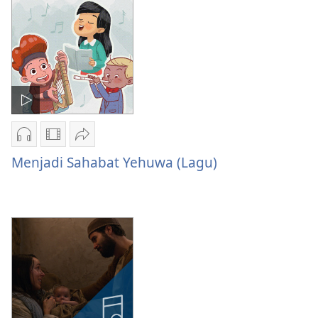
Pilihan
Pilihan
Bagikan
download
download
Menjadi
Menjadi Sahabat Yehuwa (Lagu)
audio
video
Sahabat
Menjadi
Menjadi
Yehuwa
Sahabat
Sahabat
(Lagu)
Yehuwa
Yehuwa
(Lagu)
(Lagu)