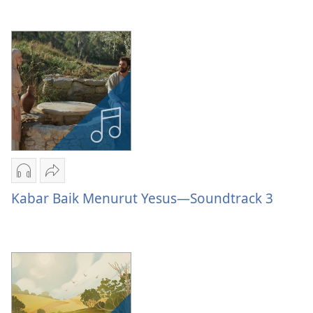
Kabar
Menurut
Baik
Yesus
Menurut
—
Yesus
Soundtrack
—
2
Soundtrack
2
Pilihan
Bagikan
download
Kabar
Kabar Baik Menurut Yesus—Soundtrack 3
audio
Baik
Kabar
Menurut
Baik
Yesus
Menurut
—
Yesus
Soundtrack
—
3
Soundtrack