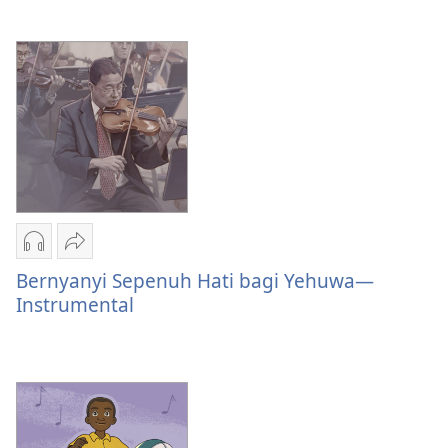
Bernyanyi
Hati
Sepenuh
bagi
Hati
Yehuwa
bagi
—
Yehuwa
Vokal
—
Vokal
Pilihan
Bagikan
download
Bernyanyi
Bernyanyi Sepenuh Hati bagi Yehuwa—
audio
Sepenuh
Instrumental
Bernyanyi
Hati
Sepenuh
bagi
Hati
Yehuwa
bagi
—
Yehuwa
Instrumental
—