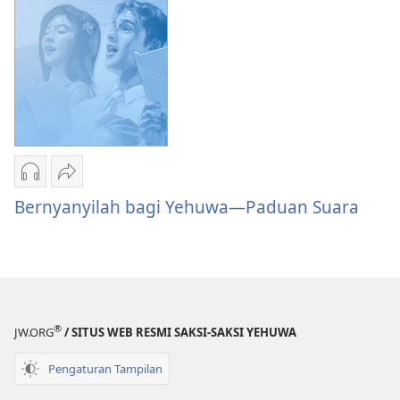
Lagu
Baru
Pilihan
Bagikan
download
Bernyanyilah
Bernyanyilah bagi Yehuwa—Paduan Suara
audio
bagi
Bernyanyilah
Yehuwa
bagi
—
Yehuwa
Paduan
—
Suara
®
Paduan
JW.ORG
/ SITUS WEB RESMI SAKSI-SAKSI YEHUWA
Suara
Pengaturan Tampilan