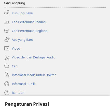
Link
Langsung
Kunjungi Saya
Cari Pertemuan Ibadah
(terbuka
di
Cari Pertemuan Regional
(terbuka
window
di
baru)
Apa yang Baru
window
baru)
Video
Video dengan Deskripsi Audio
Cari
Informasi Medis untuk Dokter
Informasi Publik
Bantuan
Pengaturan Privasi
Sumbangan
(terbuka