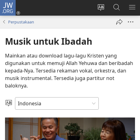
JW.ORG
Log
In
Ganti
Cari
TU
(terbuka
bahasa
di
ME
Perpustakaan
di
situs
JW.ORG
window
Musik untuk Ibadah
baru)
Mainkan atau download lagu-lagu Kristen yang
digunakan untuk memuji Allah Yehuwa dan beribadah
kepada-Nya. Tersedia rekaman vokal, orkestra, dan
musik instrumental. Tersedia juga partitur not
baloknya.
Pilih
Bahasa