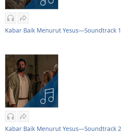
Pilihan
Bagikan
download
Kabar
Kabar Baik Menurut Yesus—Soundtrack 1
audio
Baik
Kabar
Menurut
Baik
Yesus
Menurut
—
Yesus
Soundtrack
—
1
Soundtrack
1
Pilihan
Bagikan
download
Kabar
Kabar Baik Menurut Yesus—Soundtrack 2
audio
Baik