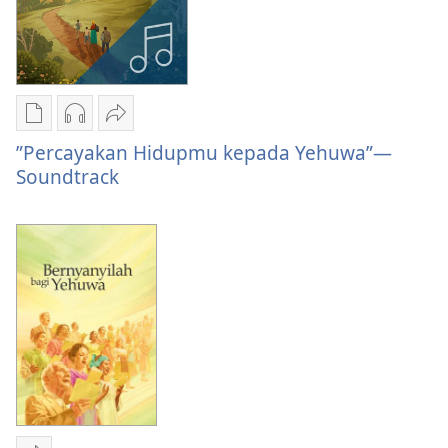
3
Pilihan
Pilihan
Bagikan
download
download
”Percayakan
”Percayakan Hidupmu kepada Yehuwa”—
publikasi
audio
Hidupmu
Soundtrack
”Percayakan
”Percayakan
kepada
Hidupmu
Hidupmu
Yehuwa”—
kepada
kepada
Soundtrack
Yehuwa”—
Yehuwa”—
Soundtrack
Soundtrack