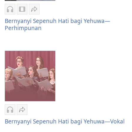
Pilihan
Pilihan
Bagikan
download
download
Bernyanyi
Bernyanyi Sepenuh Hati bagi Yehuwa—
audio
video
Sepenuh
Perhimpunan
Bernyanyi
Bernyanyi
Hati
Sepenuh
Sepenuh
bagi
Hati
Hati
Yehuwa
bagi
bagi
—
Yehuwa
Yehuwa
Perhimpunan
—
—
Perhimpunan
Perhimpunan
Pilihan
Bagikan
download
Bernyanyi
Bernyanyi Sepenuh Hati bagi Yehuwa—Vokal
audio
Sepenuh