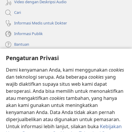
Video dengan Deskripsi Audio
Cari
Informasi Medis untuk Dokter
Informasi Publik
Bantuan
Pengaturan Privasi
Sumbangan
(terbuka
di
Demi kenyamanan Anda, kami menggunakan
cookies
window
PERPUSTAKAAN ONLINE Menara Pengawal
dan teknologi serupa. Ada beberapa
cookies
yang
(terbuka
baru)
wajib diaktifkan supaya situs web kami dapat
di
®
JW Hub
window
beroperasi. Anda bisa memilih untuk menonaktifkan
(terbuka
baru)
di
atau mengaktifkan
cookies
tambahan, yang hanya
®
JW Library
window
akan kami gunakan untuk meningkatkan
baru)
kenyamanan Anda. Data Anda tidak akan pernah
Watchtower Library
diperjualbelikan atau digunakan untuk pemasaran.
Untuk informasi lebih lanjut, silakan buka
Kebijakan