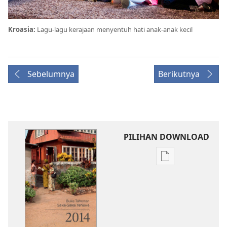
Kroasia:
Lagu-lagu kerajaan menyentuh hati anak-anak kecil
Sebelumnya
Berikutnya
PILIHAN DOWNLOAD
Pilihan
download
publikasi
Buku
Tahunan
Saksi-