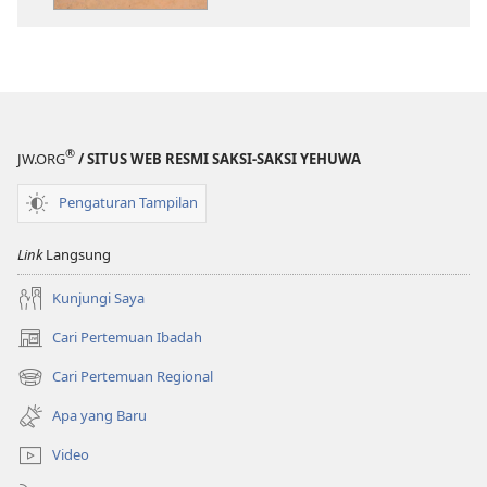
Saksi
Yehuwa
2014
®
JW.ORG
/ SITUS WEB RESMI SAKSI-SAKSI YEHUWA
Pengaturan Tampilan
Link
Langsung
Kunjungi Saya
Cari Pertemuan Ibadah
(terbuka
di
Cari Pertemuan Regional
(terbuka
window
di
baru)
Apa yang Baru
window
baru)
Video