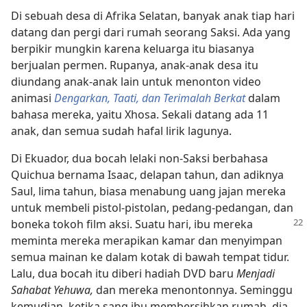
Di sebuah desa di Afrika Selatan, banyak anak tiap hari
datang dan pergi dari rumah seorang Saksi. Ada yang
berpikir mungkin karena keluarga itu biasanya
berjualan permen. Rupanya, anak-anak desa itu
diundang anak-anak lain untuk menonton video
animasi
Dengarkan, Taati, dan Terimalah Berkat
dalam
bahasa mereka, yaitu Xhosa. Sekali datang ada 11
anak, dan semua sudah hafal lirik lagunya.
Di Ekuador, dua bocah lelaki non-Saksi berbahasa
Quichua bernama Isaac, delapan tahun, dan adiknya
Saul, lima tahun, biasa menabung uang jajan mereka
untuk membeli pistol-pistolan, pedang-pedangan, dan
boneka tokoh film aksi. Suatu hari, ibu mereka
meminta mereka merapikan kamar dan menyimpan
semua mainan ke dalam kotak di bawah tempat tidur.
Lalu, dua bocah itu diberi hadiah DVD baru
Menjadi
Sahabat Yehuwa,
dan mereka menontonnya. Seminggu
kemudian, ketika sang ibu membersihkan rumah, dia