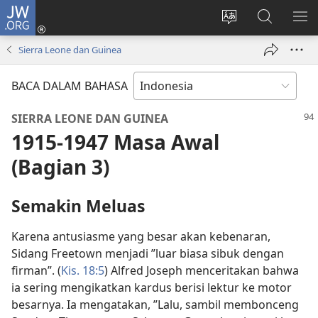
JW.ORG
Log
In
Ganti
Cari
TU
(terbuka
bahasa
di
ME
Sierra Leone dan Guinea
di
situs
JW.ORG
window
BACA DALAM BAHASA
baru)
SIERRA LEONE DAN GUINEA
1915-1947 Masa Awal
(Bagian 3)
Semakin Meluas
Karena antusiasme yang besar akan kebenaran,
Sidang Freetown menjadi ”luar biasa sibuk dengan
firman”. (
Kis. 18:5
) Alfred Joseph menceritakan bahwa
ia sering mengikatkan kardus berisi lektur ke motor
besarnya. Ia mengatakan, ”Lalu, sambil membonceng