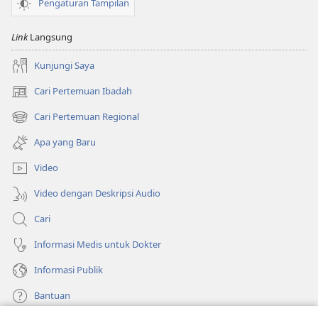
Pengaturan Tampilan
Link
Langsung
Kunjungi Saya
Cari Pertemuan Ibadah
(terbuka
di
Cari Pertemuan Regional
(terbuka
window
di
baru)
Apa yang Baru
window
baru)
Video
Video dengan Deskripsi Audio
Cari
Informasi Medis untuk Dokter
Informasi Publik
Bantuan