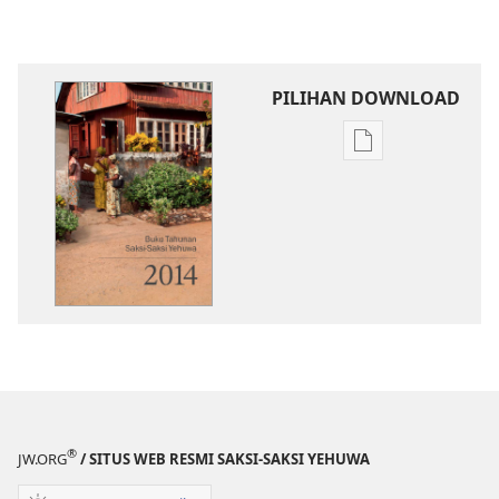
PILIHAN DOWNLOAD
Pilihan
download
publikasi
Buku
Tahunan
Saksi-
Saksi
Yehuwa
2014
®
JW.ORG
/ SITUS WEB RESMI SAKSI-SAKSI YEHUWA