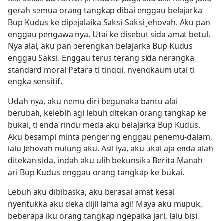
gerah semua orang tangkap dibai enggau belajarka
Bup Kudus ke dipejalaika Saksi-Saksi Jehovah. Aku pan
enggau pengawa nya. Utai ke disebut sida amat betul.
Nya alai, aku pan berengkah belajarka Bup Kudus
enggau Saksi. Enggau terus terang sida nerangka
standard moral Petara ti tinggi, nyengkaum utai ti
engka sensitif.
Udah nya, aku nemu diri begunaka bantu alai
berubah, kelebih agi lebuh ditekan orang tangkap ke
bukai, ti enda rindu meda aku belajarka Bup Kudus.
Aku besampi minta pengering enggau penemu-dalam,
lalu Jehovah nulung aku. Asil iya, aku ukai aja enda alah
ditekan sida, indah aku ulih bekunsika Berita Manah
ari Bup Kudus enggau orang tangkap ke bukai.
Lebuh aku dibibaska, aku berasai amat kesal
nyentukka aku deka dijil lama agi! Maya aku mupuk,
beberapa iku orang tangkap ngepaika jari, lalu bisi