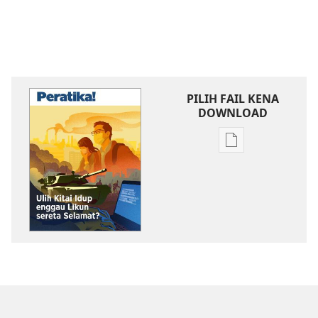
PILIH FAIL KENA
DOWNLOAD
Chara
download
litaricha
elektronik
PERATIKA!
Ulih
Kitai
Idup
enggau
Likun