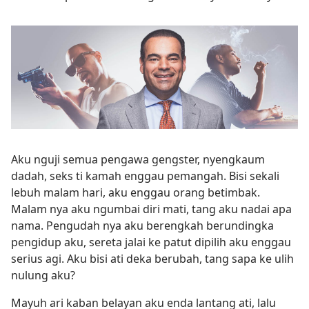
Aku nguji semua pengawa gengster, nyengkaum
dadah, seks ti kamah enggau pemangah. Bisi sekali
lebuh malam hari, aku enggau orang betimbak.
Malam nya aku ngumbai diri mati, tang aku nadai apa
nama. Pengudah nya aku berengkah berundingka
pengidup aku, sereta jalai ke patut dipilih aku enggau
serius agi. Aku bisi ati deka berubah, tang sapa ke ulih
nulung aku?
Mayuh ari kaban belayan aku enda lantang ati, lalu