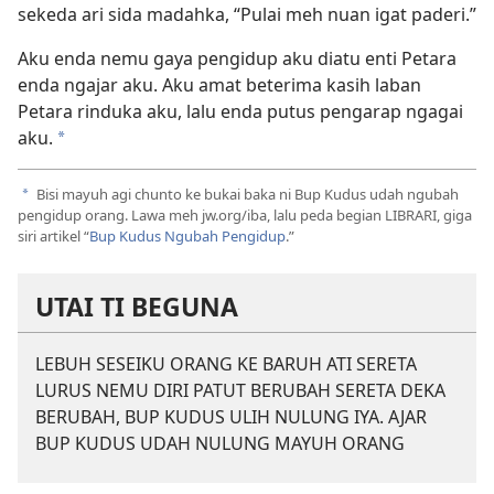
sekeda ari sida madahka, “Pulai meh nuan igat paderi.”
Aku enda nemu gaya pengidup aku diatu enti Petara
enda ngajar aku. Aku amat beterima kasih laban
Petara rinduka aku, lalu enda putus pengarap ngagai
aku.
a
Bisi mayuh agi chunto ke bukai baka ni Bup Kudus udah ngubah
a
pengidup orang. Lawa meh jw.org/iba, lalu peda begian LIBRARI, giga
siri artikel “
Bup Kudus Ngubah Pengidup
.”
UTAI TI BEGUNA
LEBUH SESEIKU ORANG KE BARUH ATI SERETA
LURUS NEMU DIRI PATUT BERUBAH SERETA DEKA
BERUBAH, BUP KUDUS ULIH NULUNG IYA. AJAR
BUP KUDUS UDAH NULUNG MAYUH ORANG