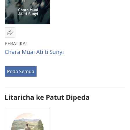
Oktober 2026
Kunsi
PERATIKA!
PERATIKA!
Chara
Chara Muai Ati ti Sunyi
Muai
Ati
ti
Peda Semua
Sunyi
Litaricha ke Patut Dipeda