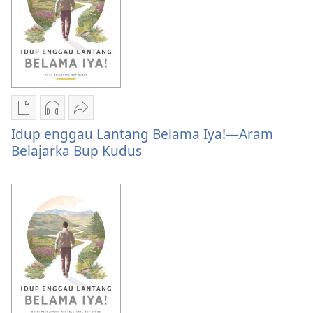
Chara
Chara
Kunsi
Idup enggau Lantang Belama Iya!​—Aram
download
kena
Idup
Belajarka Bup Kudus
litaricha
download
enggau
elektronik
audio
Lantang
Idup
ke
Belama
enggau
dirikut
Iya!​
Lantang
Idup
—
Belama
enggau
Aram
Iya!​
Lantang
Belajarka
—
Belama
Bup
Aram
Iya!​
Kudus
Belajarka
—