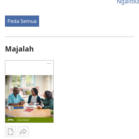
Ngalitka
Peda Semua
Majalah
Chara
Kunsi