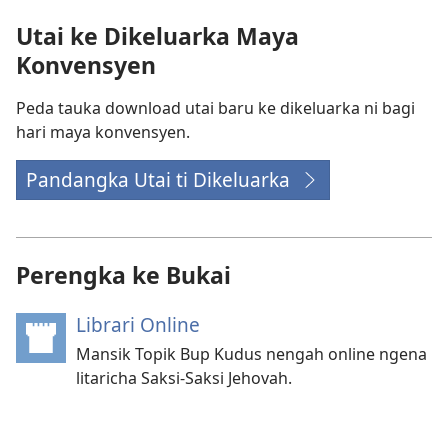
Jehovah
Dunya
Utai ke Dikeluarka Maya
di
2025
Konvensyen
Serata
Dunya
Peda tauka download utai baru ke dikeluarka ni bagi
2025
hari maya konvensyen.
Pandangka Utai ti Dikeluarka
Perengka ke Bukai
Librari Online
(opens
new
Mansik Topik Bup Kudus nengah online ngena
window)
litaricha Saksi-Saksi Jehovah.