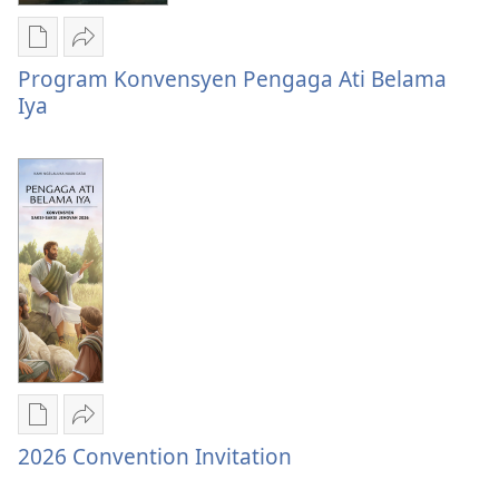
2026
Chara
Kunsi
Program Konvensyen Pengaga Ati Belama
download
Program
Iya
litaricha
Konvensyen
elektronik
Pengaga
Program
Ati
Konvensyen
Belama
Pengaga
Iya
Ati
Belama
Iya
Chara
Kunsi
2026 Convention Invitation
download
2026
litaricha
Convention