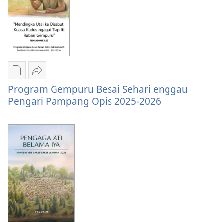
enggau
Ngabas
Tuai
2025-
ti
2026
Ngabas
2025-
2026
Chara
Kunsi
Program Gempuru Besai Sehari enggau
download
Program
Pengari Pampang Opis 2025-2026
litaricha
Gempuru
elektronik
Besai
Program
Sehari
Gempuru
enggau
Besai
Pengari
Sehari
Pampang
enggau
Opis
Pengari
2025-
Pampang
2026
Opis
2025-