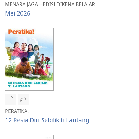
download
MENARA
MENARA JAGA—EDISI DIKENA BELAJAR
litaricha
JAGA
Mei 2026
elektronik
—
MENARA
EDISI
JAGA
DIKENA
—
BELAJAR
EDISI
Mei 2026
DIKENA
BELAJAR
Mei 2026
Chara
Kunsi
download
PERATIKA!
PERATIKA!
litaricha
12
12 Resia Diri Sebilik ti Lantang
elektronik
Resia
PERATIKA!
Diri