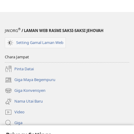
®
JW.ORG
/ LAMAN WEB RASMI SAKSI-SAKSI JEHOVAH
Setting Gamal Laman Web
Chara Jampat
Pinta Datai
Giga Maya Begempuru
(opens
new
Giga Konvensyen
(opens
window)
new
Nama Utai Baru
window)
Video
Giga
Penerang Global