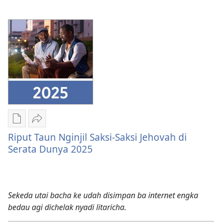
elektronik
Invitation
2026
Convention
Invitation
Chara
Kunsi
Riput Taun Nginjil Saksi-Saksi Jehovah di
download
Riput
Serata Dunya 2025
litaricha
Taun
elektronik
Nginjil
Riput
Saksi-
Taun
Saksi
Sekeda utai bacha ke udah disimpan ba internet engka
Nginjil
Jehovah
bedau agi dichelak nyadi litaricha.
Saksi-
di
Saksi
Serata