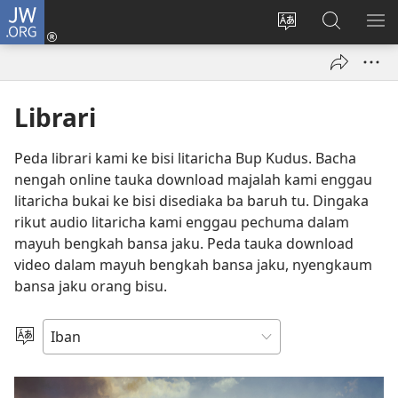
JW.ORG
Log
Masuk
Tukar
Giga
AY
(opens
bansa
JW.ORG
ME
new
jaku
window)
ba
Librari
laman
web
Peda librari kami ke bisi litaricha Bup Kudus. Bacha
nengah online tauka download majalah kami enggau
litaricha bukai ke bisi disediaka ba baruh tu. Dingaka
rikut audio litaricha kami enggau pechuma dalam
mayuh bengkah bansa jaku. Peda tauka download
video dalam mayuh bengkah bansa jaku, nyengkaum
bansa jaku orang bisu.
Pilih
Jaku