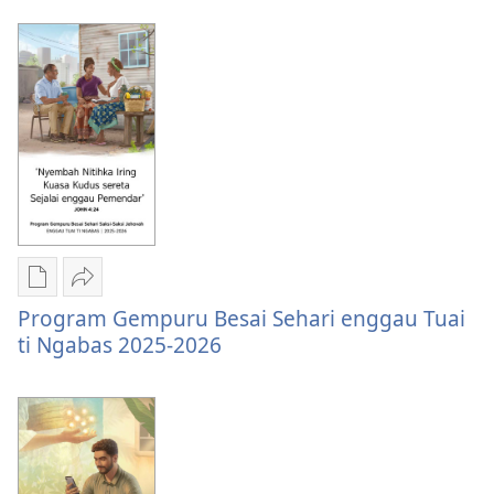
Kudus
elektronik
Scriptures
Examining
Daily
the
—
Scriptures
2026
Daily
—
2026
Chara
Kunsi
Program Gempuru Besai Sehari enggau Tuai
download
Program
ti Ngabas 2025-2026
litaricha
Gempuru
elektronik
Besai
Program
Sehari
Gempuru
enggau
Besai
Tuai
Sehari
ti