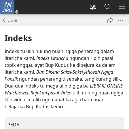
JW.ORG
Log
Masuk
Tukar
Giga
AY
(opens
bansa
JW.ORG
ME
Librari
new
jaku
window)
ba
Indeks
laman
web
Indeks tu ulih nulung nuan ngiga penerang dalam
litaricha kami.
Indeks Litaricha
ngundan ripih pasal
topik enggau ayat Bup Kudus ke dipejuraika dalam
litaricha kami.
Bup Dikena Saksi-Saksi Jehovah Ngiga
Pansik
ngundan penerang ti sebaka, tang kurang silik.
Dua-dua indeks tu mega ulih digiga ba
LIBRARI ONLINE
Watchtower. Rujukan pasal Video
ulih nulung nuan ngiga
klip video ke ulih ngemanahka agi chara nuan
belajarka Bup Kudus kediri.
PEDA