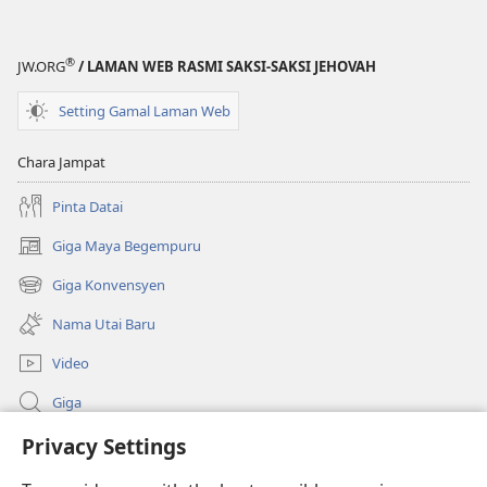
Saksi-
Ngiga
Saksi
Pansik
®
Jehovah
—
JW.ORG
/ LAMAN WEB RASMI SAKSI-SAKSI JEHOVAH
Ngiga
Edisyen
Setting Gamal Laman Web
Pansik
2019
—
Chara Jampat
Edisyen
2019
Pinta Datai
Giga Maya Begempuru
(opens
new
Giga Konvensyen
(opens
window)
new
Nama Utai Baru
window)
Video
Giga
Penerang Global
Privacy Settings