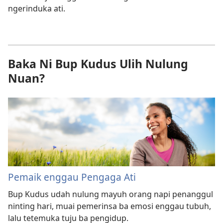
ngerinduka ati.
Baka Ni Bup Kudus Ulih Nulung
Nuan?
Pemaik enggau Pengaga Ati
Bup Kudus udah nulung mayuh orang napi penanggul
ninting hari, muai pemerinsa ba emosi enggau tubuh,
lalu tetemuka tuju ba pengidup.