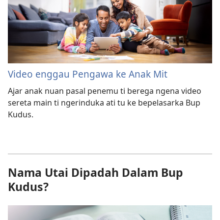
Video enggau Pengawa ke Anak Mit
Ajar anak nuan pasal penemu ti berega ngena video
sereta main ti ngerinduka ati tu ke bepelasarka Bup
Kudus.
Nama Utai Dipadah Dalam Bup
Kudus?