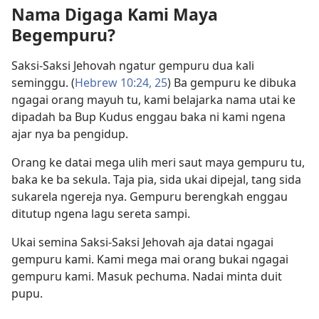
Nama Digaga Kami Maya
window)
Begempuru?
Saksi-Saksi Jehovah ngatur gempuru dua kali
seminggu. (
Hebrew 10:24, 25
) Ba gempuru ke dibuka
ngagai orang mayuh tu, kami belajarka nama utai ke
dipadah ba Bup Kudus enggau baka ni kami ngena
ajar nya ba pengidup.
Orang ke datai mega ulih meri saut maya gempuru tu,
baka ke ba sekula. Taja pia, sida ukai dipejal, tang sida
sukarela ngereja nya. Gempuru berengkah enggau
ditutup ngena lagu sereta sampi.
Ukai semina Saksi-Saksi Jehovah aja datai ngagai
gempuru kami. Kami mega mai orang bukai ngagai
gempuru kami. Masuk pechuma. Nadai minta duit
pupu.