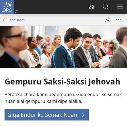
JW.ORG
Log
Masuk
Tukar
Giga
AY
(opens
bansa
JW.ORG
ME
Pasal Kami
new
jaku
window)
ba
laman
web
Gempuru Saksi-Saksi Jehovah
Peratika chara kami begempuru. Giga endur ke semak
nuan alai gempuru kami dipejalaika.
Giga Endur ke Semak Nuan
(opens
new