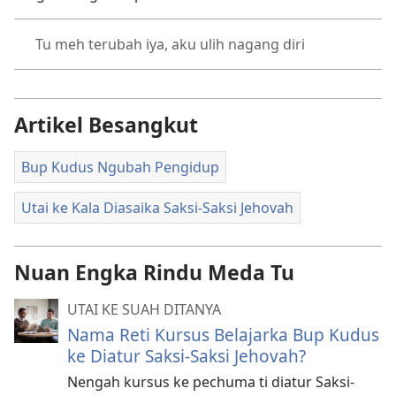
Tu meh terubah iya, aku ulih nagang diri
Artikel Besangkut
Bup Kudus Ngubah Pengidup
Utai ke Kala Diasaika Saksi-Saksi Jehovah
Nuan Engka Rindu Meda Tu
UTAI KE SUAH DITANYA
Nama Reti Kursus Belajarka Bup Kudus
ke Diatur Saksi-Saksi Jehovah?
Nengah kursus ke pechuma ti diatur Saksi-