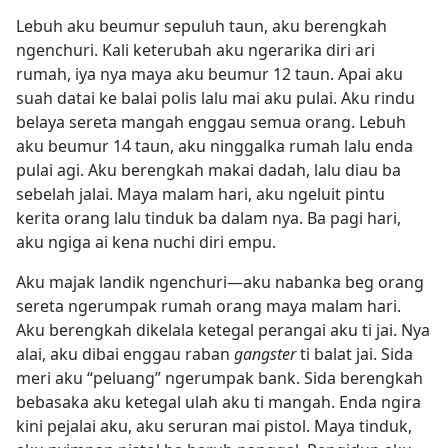
Lebuh aku beumur sepuluh taun, aku berengkah
ngenchuri. Kali keterubah aku ngerarika diri ari
rumah, iya nya maya aku beumur 12 taun. Apai aku
suah datai ke balai polis lalu mai aku pulai. Aku rindu
belaya sereta mangah enggau semua orang. Lebuh
aku beumur 14 taun, aku ninggalka rumah lalu enda
pulai agi. Aku berengkah makai dadah, lalu diau ba
sebelah jalai. Maya malam hari, aku ngeluit pintu
kerita orang lalu tinduk ba dalam nya. Ba pagi hari,
aku ngiga ai kena nuchi diri empu.
Aku majak landik ngenchuri—aku nabanka beg orang
sereta ngerumpak rumah orang maya malam hari.
Aku berengkah dikelala ketegal perangai aku ti jai. Nya
alai, aku dibai enggau raban
gangster
ti balat jai. Sida
meri aku “peluang” ngerumpak bank. Sida berengkah
bebasaka aku ketegal ulah aku ti mangah. Enda ngira
kini pejalai aku, aku seruran mai pistol. Maya tinduk,