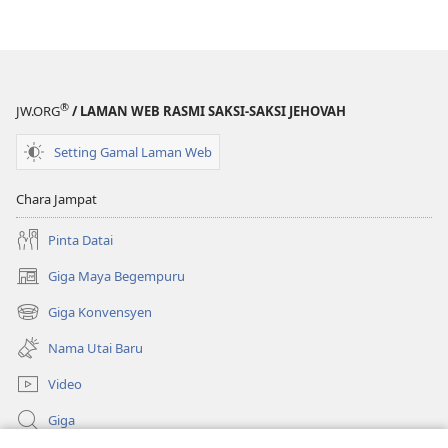
®
JW.ORG
/ LAMAN WEB RASMI SAKSI-SAKSI JEHOVAH
Setting Gamal Laman Web
Chara Jampat
Pinta Datai
Giga Maya Begempuru
(opens
new
Giga Konvensyen
(opens
window)
new
Nama Utai Baru
window)
Video
Giga