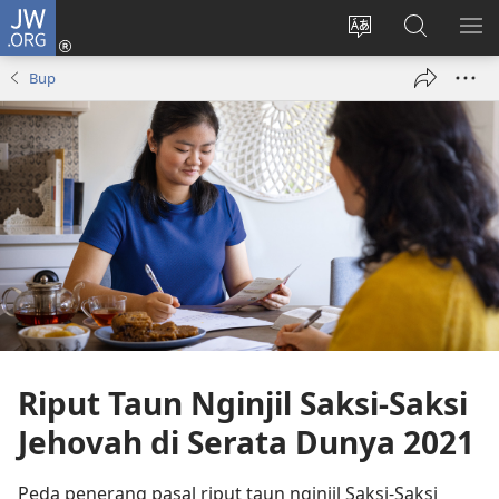
JW.ORG
Log
Masuk
Tukar
Giga
AY
(opens
bansa
JW.ORG
ME
Bup
new
jaku
window)
ba
laman
web
Riput Taun Nginjil Saksi-Saksi
Jehovah di Serata Dunya 2021
Peda penerang pasal riput taun nginjil Saksi-Saksi