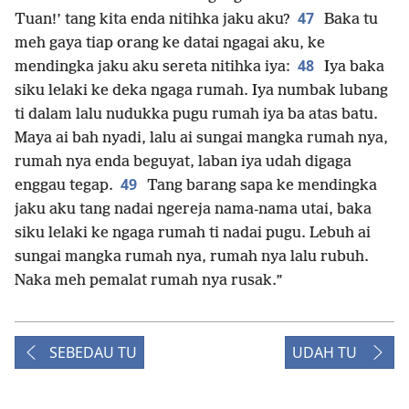
47
Tuan!’ tang kita enda nitihka jaku aku?
Baka tu
meh gaya tiap orang ke datai ngagai aku, ke
48
mendingka jaku aku sereta nitihka iya:
Iya baka
siku lelaki ke deka ngaga rumah. Iya numbak lubang
ti dalam lalu nudukka pugu rumah iya ba atas batu.
Maya ai bah nyadi, lalu ai sungai mangka rumah nya,
rumah nya enda beguyat, laban iya udah digaga
49
enggau tegap.
Tang barang sapa ke mendingka
jaku aku tang nadai ngereja nama-nama utai, baka
siku lelaki ke ngaga rumah ti nadai pugu. Lebuh ai
sungai mangka rumah nya, rumah nya lalu rubuh.
Naka meh pemalat rumah nya rusak.”
SEBEDAU TU
UDAH TU