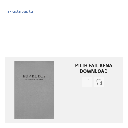
Hak cipta bup tu
PILIH FAIL KENA
DOWNLOAD
Chara
Chara
download
kena
litaricha
download
elektronik
audio
Bup
ke
Kudus
dirikut
Salin
Bup