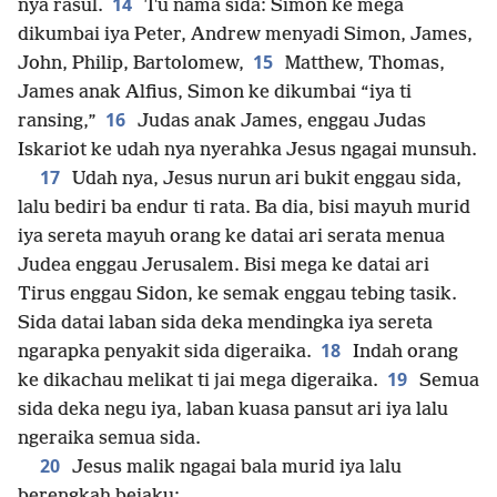
14
nya rasul.
Tu nama sida: Simon ke mega
dikumbai iya Peter, Andrew menyadi Simon, James,
15
John, Philip, Bartolomew,
Matthew, Thomas,
James anak Alfius, Simon ke dikumbai “iya ti
16
ransing,”
Judas anak James, enggau Judas
Iskariot ke udah nya nyerahka Jesus ngagai munsuh.
17
Udah nya, Jesus nurun ari bukit enggau sida,
lalu bediri ba endur ti rata. Ba dia, bisi mayuh murid
iya sereta mayuh orang ke datai ari serata menua
Judea enggau Jerusalem. Bisi mega ke datai ari
Tirus enggau Sidon, ke semak enggau tebing tasik.
Sida datai laban sida deka mendingka iya sereta
18
ngarapka penyakit sida digeraika.
Indah orang
19
ke dikachau melikat ti jai mega digeraika.
Semua
sida deka negu iya, laban kuasa pansut ari iya lalu
ngeraika semua sida.
20
Jesus malik ngagai bala murid iya lalu
berengkah bejaku: