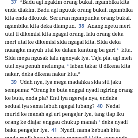
37
“Badu agi ngakim orang bukai, ngambika kita
enda diakim. Badu agi ngutuk orang bukai, ngambika
kita enda dikutuk. Seruran ngampunka orang bukai,
38
ngambika kita deka diampun.
Anang ngetu meri
utai ti dikemisi kita ngagai orang, lalu orang deka
meri utai ke dikemisi sida ngagai kita. Sida deka
*
nuangka mayuh utai ke dalam kantung ba gari
kita.
Sida mega ngusak lalu ngenyak iya. Taja pia, agi meh
*
utai nya penuh melumpa,
laban takar ti dikena kita
nakar, deka dikena nakar kita.”
39
Udah nya, iya mega madahka sida siti jaku
sempama: “Orang ke buta enggai nyadi ngiring orang
ke buta, enda pia? Enti iya ngereja nya, endaka
40
seduai iya sama labuh ngagai lubang?
Nadai
murid ke manah agi ari pengajar iya, tang tiap iku
*
orang ke diajar enggau chukup manah
deka nyadi
41
baka pengajar iya.
Nyadi, nama kebuah kita