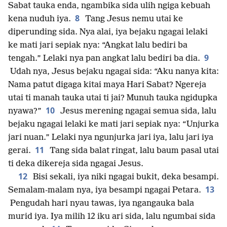
Sabat tauka enda, ngambika sida ulih ngiga kebuah
8
kena nuduh iya.
Tang Jesus nemu utai ke
diperunding sida. Nya alai, iya bejaku ngagai lelaki
ke mati jari sepiak nya: “Angkat lalu bediri ba
9
tengah.” Lelaki nya pan angkat lalu bediri ba dia.
Udah nya, Jesus bejaku ngagai sida: “Aku nanya kita:
Nama patut digaga kitai maya Hari Sabat? Ngereja
utai ti manah tauka utai ti jai? Munuh tauka ngidupka
10
nyawa?”
Jesus merening ngagai semua sida, lalu
bejaku ngagai lelaki ke mati jari sepiak nya: “Unjurka
jari nuan.” Lelaki nya ngunjurka jari iya, lalu jari iya
11
gerai.
Tang sida balat ringat, lalu baum pasal utai
ti deka dikereja sida ngagai Jesus.
12
Bisi sekali, iya niki ngagai bukit, deka besampi.
13
Semalam-malam nya, iya besampi ngagai Petara.
Pengudah hari nyau tawas, iya ngangauka bala
murid iya. Iya milih 12 iku ari sida, lalu ngumbai sida