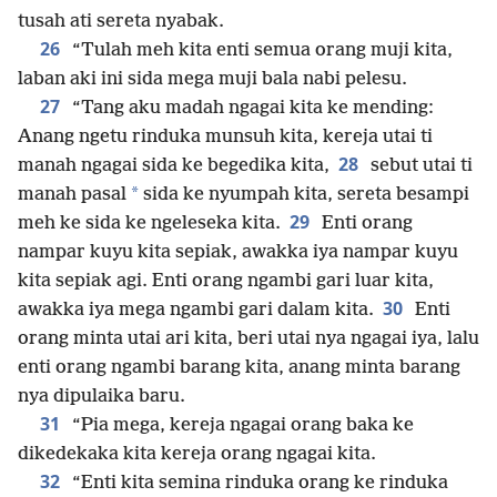
tusah ati sereta nyabak.
26
“Tulah meh kita enti semua orang muji kita,
laban aki ini sida mega muji bala nabi pelesu.
27
“Tang aku madah ngagai kita ke mending:
Anang ngetu rinduka munsuh kita, kereja utai ti
28
manah ngagai sida ke begedika kita,
sebut utai ti
*
manah pasal
sida ke nyumpah kita, sereta besampi
29
meh ke sida ke ngeleseka kita.
Enti orang
nampar kuyu kita sepiak, awakka iya nampar kuyu
kita sepiak agi. Enti orang ngambi gari luar kita,
30
awakka iya mega ngambi gari dalam kita.
Enti
orang minta utai ari kita, beri utai nya ngagai iya, lalu
enti orang ngambi barang kita, anang minta barang
nya dipulaika baru.
31
“Pia mega, kereja ngagai orang baka ke
dikedekaka kita kereja orang ngagai kita.
32
“Enti kita semina rinduka orang ke rinduka