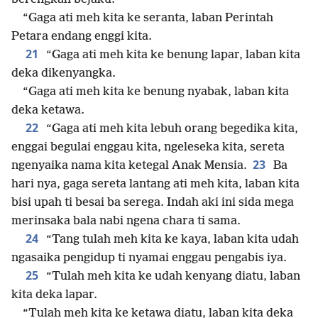
“Gaga ati meh kita ke seranta, laban Perintah
Petara endang enggi kita.
21
“Gaga ati meh kita ke benung lapar, laban kita
deka dikenyangka.
“Gaga ati meh kita ke benung nyabak, laban kita
deka ketawa.
22
“Gaga ati meh kita lebuh orang begedika kita,
enggai begulai enggau kita, ngeleseka kita, sereta
23
ngenyaika nama kita ketegal Anak Mensia.
Ba
hari nya, gaga sereta lantang ati meh kita, laban kita
bisi upah ti besai ba serega. Indah aki ini sida mega
merinsaka bala nabi ngena chara ti sama.
24
“Tang tulah meh kita ke kaya, laban kita udah
ngasaika pengidup ti nyamai enggau pengabis iya.
25
“Tulah meh kita ke udah kenyang diatu, laban
kita deka lapar.
“Tulah meh kita ke ketawa diatu, laban kita deka