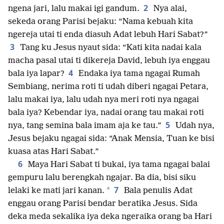
2
ngena jari, lalu makai igi gandum.
Nya alai,
sekeda orang Parisi bejaku: “Nama kebuah kita
ngereja utai ti enda diasuh Adat lebuh Hari Sabat?”
3
Tang ku Jesus nyaut sida: “Kati kita nadai kala
macha pasal utai ti dikereja David, lebuh iya enggau
4
bala iya lapar?
Endaka iya tama ngagai Rumah
Sembiang, nerima roti ti udah diberi ngagai Petara,
lalu makai iya, lalu udah nya meri roti nya ngagai
bala iya? Kebendar iya, nadai orang tau makai roti
5
nya, tang semina bala imam aja ke tau.”
Udah nya,
Jesus bejaku ngagai sida: “Anak Mensia, Tuan ke bisi
kuasa atas Hari Sabat.”
6
Maya Hari Sabat ti bukai, iya tama ngagai balai
gempuru lalu berengkah ngajar. Ba dia, bisi siku
7
*
lelaki ke mati jari kanan.
Bala penulis Adat
enggau orang Parisi bendar beratika Jesus. Sida
deka meda sekalika iya deka ngeraika orang ba Hari