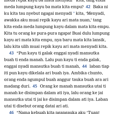
*
meda repik kayu ba mata menyadi
kita, tang enda
42
meda lumpung kayu ba mata kita empu?
Baka ni
*
ku kita tau nyebut ngagai menyadi
kita, ‘Menyadi,
awakka aku muai repik kayu ari mata nuan,’ tang
kita enda meda lumpung kayu dalam mata kita empu.
Kita tu orang ke pura-pura ngapa! Buai dulu lumpung
kayu ari mata kita empu, nya baru mata kita lansik,
lalu kita ulih muai repik kayu ari mata menyadi kita.
43
“Pun kayu ti galak enggai nyadi mansutka
buah ti enda manah. Lalu pun kayu ti enda galak,
44
enggai nyadi mansutka buah ti manah,
laban tiap
iti pun kayu dikelala ari buah iya. Ambika chunto,
orang enda ngumpul buah anggur tauka buah ara ari
45
madang duri.
Orang ke manah mansutka utai ti
manah ke disimpan dalam ati iya, lalu orang ke jai
mansutka utai ti jai ke disimpan dalam ati iya. Laban
utai ti disebut orang datai ari ati.
46
“Nama kebuah kita ngangauka aku ‘Tuan!