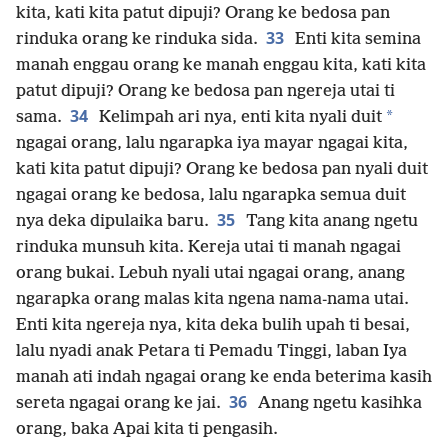
kita, kati kita patut dipuji? Orang ke bedosa pan
33
rinduka orang ke rinduka sida.
Enti kita semina
manah enggau orang ke manah enggau kita, kati kita
patut dipuji? Orang ke bedosa pan ngereja utai ti
34
*
sama.
Kelimpah ari nya, enti kita nyali duit
ngagai orang, lalu ngarapka iya mayar ngagai kita,
kati kita patut dipuji? Orang ke bedosa pan nyali duit
ngagai orang ke bedosa, lalu ngarapka semua duit
35
nya deka dipulaika baru.
Tang kita anang ngetu
rinduka munsuh kita. Kereja utai ti manah ngagai
orang bukai. Lebuh nyali utai ngagai orang, anang
ngarapka orang malas kita ngena nama-nama utai.
Enti kita ngereja nya, kita deka bulih upah ti besai,
lalu nyadi anak Petara ti Pemadu Tinggi, laban Iya
manah ati indah ngagai orang ke enda beterima kasih
36
sereta ngagai orang ke jai.
Anang ngetu kasihka
orang, baka Apai kita ti pengasih.