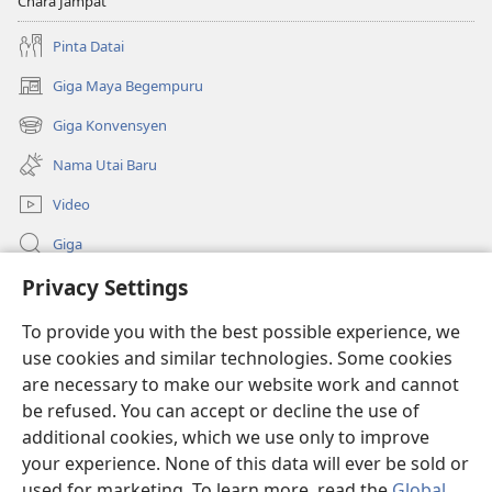
Chara Jampat
Pinta Datai
Giga Maya Begempuru
(opens
new
Giga Konvensyen
(opens
window)
new
Nama Utai Baru
window)
Video
Giga
Privacy Settings
Penerang Global
To provide you with the best possible experience, we
Duit Pemeri
(opens
use cookies and similar technologies. Some cookies
new
are necessary to make our website work and cannot
window)
Watchtower LIBRARI ONLINE
be refused. You can accept or decline the use of
(opens
new
additional cookies, which we use only to improve
®
JW Hub
window)
(opens
your experience. None of this data will ever be sold or
new
used for marketing. To learn more, read the
Global