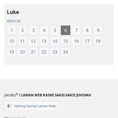
Dunya
Kudus
Baru
Salin
Luke
Dunya
RIPIH ISI
Baru
1
2
3
4
5
6
7
8
9
10
11
12
13
14
15
16
17
18
19
20
21
22
23
24
®
JW.ORG
/ LAMAN WEB RASMI SAKSI-SAKSI JEHOVAH
Setting Gamal Laman Web