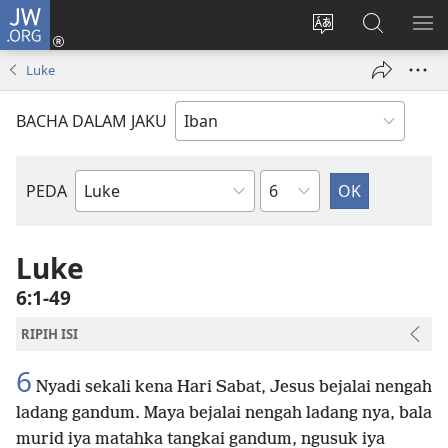
JW.ORG
Log
Masuk
Tukar
Giga
AY
(opens
bansa
JW.ORG
ME
Luke
new
jaku
window)
ba
BACHA DALAM JAKU
laman
web
Pelajar
PEDA
Bup
Mit
ba
Luke
Bup
6:1-49
Kudus
RIPIH ISI
6
Nyadi sekali kena Hari Sabat, Jesus bejalai nengah
ladang gandum. Maya bejalai nengah ladang nya, bala
murid iya matahka tangkai gandum, ngusuk iya