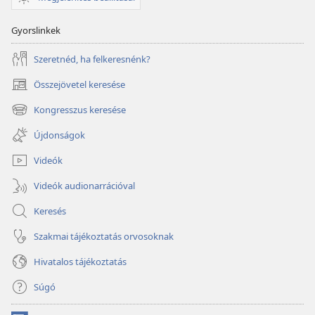
Gyorslinkek
Szeretnéd, ha felkeresnénk?
Összejövetel keresése
(opens
new
Kongresszus keresése
(opens
window)
new
Újdonságok
window)
Videók
Videók audionarrációval
Keresés
Szakmai tájékoztatás orvosoknak
Hivatalos tájékoztatás
Súgó