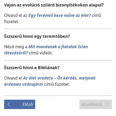
Vajon az evolúció szilárd bizonyítékokon alapul?
Olvasd el az
Egy Teremtő keze műve az élet?
című
füzetet.
Észszerű hinni egy teremtőben?
Nézd meg a
Mit mondanak a fiatalok Isten
létezéséről?
című videót.
Észszerű hinni a Bibliának?
Olvasd el
Az élet eredete – Öt kérdés, melynek
érdemes utánajárni
című füzetet.
Előző
Következő