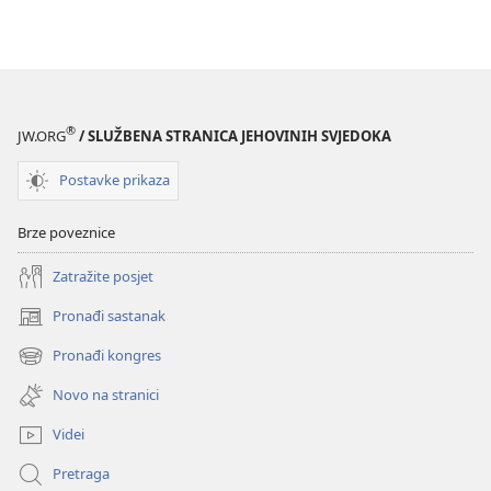
Amazon
(otvara
se
novi
prozor)
®
JW.ORG
/ SLUŽBENA STRANICA JEHOVINIH SVJEDOKA
Postavke prikaza
Brze poveznice
Zatražite posjet
Pronađi sastanak
(otvara
se
Pronađi kongres
(otvara
novi
se
prozor)
Novo na stranici
novi
prozor)
Videi
Pretraga