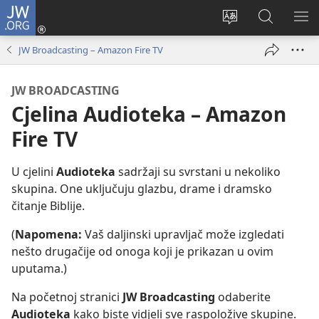
JW.ORG
Prijava
(otvara
Promijeni
JW.ORG
PO
se
jezik
|
IZ
JW Broadcasting – Amazon Fire TV
novi
Pretraga
prozor)
JW BROADCASTING
Cjelina Audioteka – Amazon
Fire TV
U cjelini
Audioteka
sadržaji su svrstani u nekoliko
skupina. One uključuju glazbu, drame i dramsko
čitanje Biblije.
(
Napomena:
Vaš daljinski upravljač može izgledati
nešto drugačije od onoga koji je prikazan u ovim
uputama.)
Na početnoj stranici
JW Broadcasting
odaberite
Audioteka
kako biste vidjeli sve raspoložive skupine.