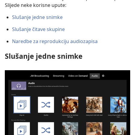
Slijede neke korisne upute:
Slušanje jedne snimke
Slušanje čitave skupine
Naredbe za reprodukciju audiozapisa
Slušanje jedne snimke