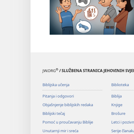
®
JW.ORG
/ SLUŽBENA STRANICA JEHOVINIH SVJ
Biblijska učenja
Biblioteka
Pitanja i odgovori
Biblija
Objašnjenje biblijskih redaka
Knjige
Biblijski tečaj
Brošure
Pomoć u proučavanju Biblije
Letci i poziv
Unutarnji mir i sreća
Serije članak