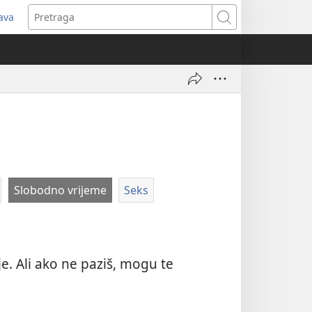
java
tvara
Pretraga
vi
ozor)
Slobodno vrijeme
Seks
je. Ali ako ne paziš, mogu te