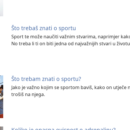
Što trebaš znati o sportu
Sport te može naučiti važnim stvarima, naprimjer kako
No treba li ti on biti jedna od najvažnijih stvari u život
Što trebam znati o sportu?
Jako je važno kojim se sportom baviš, kako on utječe 
trošiš na njega.
Koliko je opasna ovisnost o adrenalinu?