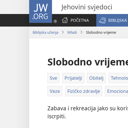
JW.ORG
Jehovini svjedoci
POČETNA
BIBLIJSKA
Biblijska učenja
Mladi
Slobodno vrijeme
Slobodno vrijem
Sve
Prijatelji
Obitelj
Tehnolo
Veze
Fizičko zdravlje
Emociona
Zabava i rekreacija jako su kori
iscrpiti.