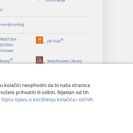
informacija
oć
ovoljni prilog
ERNETSKA
®
JW Hub
(otvara
LIOTEKA
se
chtower
novi
®
prozor)
ibrary
Watchtower Library
su kolačići neophodni da bi naša stranica
ete prihvatiti ili odbiti. Nijedan od tih
e
Opću izjavu o korištenju kolačića i sličnih
ATNOSTI
|
POSTAVKE PRIVATNOSTI