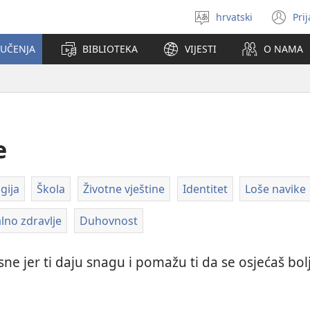
hrvatski
Pri
Izaberi
(o
jezik
se
 UČENJA
BIBLIOTEKA
VIJESTI
O NAMA
no
pr
e
gija
Škola
Životne vještine
Identitet
Loše navike
lno zdravlje
Duhovnost
sne jer ti daju snagu i pomažu ti da se osjećaš bol