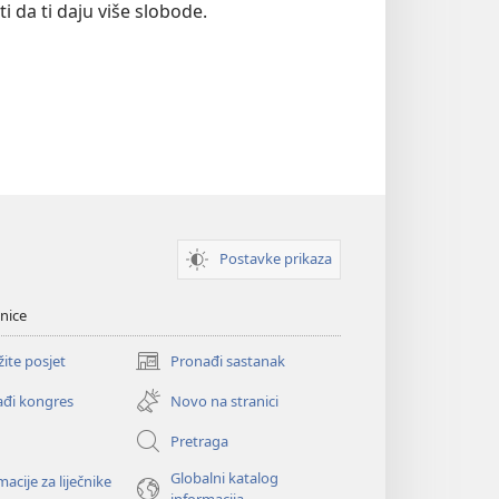
ti da ti daju više slobode.
Postavke prikaza
nice
žite posjet
Pronađi sastanak
(otvara
se
đi kongres
Novo na stranici
novi
prozor)
Pretraga
Globalni katalog
macije za liječnike