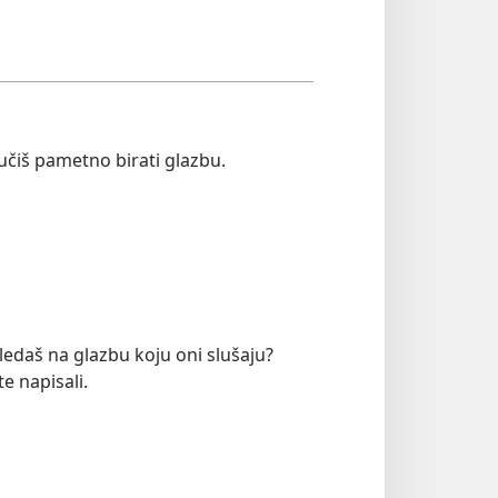
učiš pametno birati glazbu.
gledaš na glazbu koju oni slušaju?
e napisali.