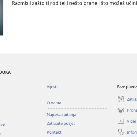
Razmisli zašto ti roditelji nešto brane i što možeš učini
EDOKA
Vijesti
Brze povez
Zatra
O nama
Prona
(otvara
Najčešća pitanja
se
Videi
Zatražite posjet
novi
nice
prozor)
Infor
Kontakt
a