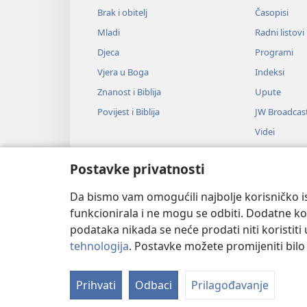
Brak i obitelj
Časopisi
Mladi
Radni listovi
Djeca
Programi
Vjera u Boga
Indeksi
Znanost i Biblija
Upute
Povijest i Biblija
JW Broadcas
Videi
Glazba
Postavke privatnosti
Audiodrame
Dramsko čitan
Da bismo vam omogućili najbolje korisničko is
funkcionirala i ne mogu se odbiti. Dodatne kol
podataka nikada se neće prodati niti koristiti
tehnologija
. Postavke možete promijeniti bil
Copyright
© 2026 Watch Tower Bible
Prihvati
Odbaci
Prilagođavanje