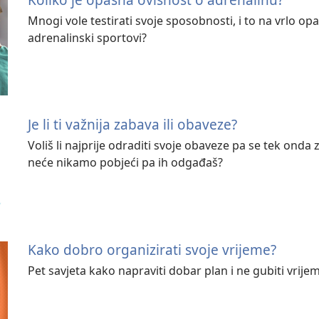
Mnogi vole testirati svoje sposobnosti, i to na vrlo opas
adrenalinski sportovi?
Je li ti važnija zabava ili obaveze?
Voliš li najprije odraditi svoje obaveze pa se tek onda za
neće nikamo pobjeći pa ih odgađaš?
Kako dobro organizirati svoje vrijeme?
Pet savjeta kako napraviti dobar plan i ne gubiti vrije