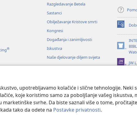
Razgledavanje Betela
Pom
Sastanci
Obilježavanje Kristove smrti
Dobr
(otvara
Kongresi
se
novi
Događanja i zanimljivosti
INT
prozor)
BIB
Iskustva
®
(otvara
ting
Wat
se
Naše djelovanje diljem svijeta
novi
JW L
prozor)
je Biblije
kustvo, upotrebljavamo kolačiće i slične tehnologije. Neki 
ačiće, koje koristimo samo za poboljšanje vašeg iskustva, mož
 u marketinške svrhe. Da biste saznali više o tome, pročitajt
o kada tako da odete na
Postavke privatnosti
.
 and Tract Society of Pennsylvania.
UVJETI KORIŠTENJA
|
IZJAVA O PRIV