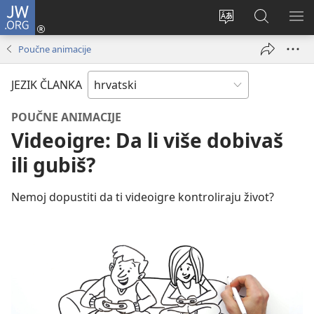
JW.ORG
Prijava
(otvara
Promijeni
JW.ORG
PO
se
jezik
|
IZ
Poučne animacije
novi
Pretraga
prozor)
JEZIK ČLANKA
POUČNE ANIMACIJE
Videoigre: Da li više dobivaš
ili gubiš?
Nemoj dopustiti da ti videoigre kontroliraju život?