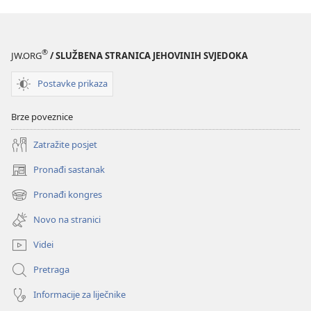
®
JW.ORG
/ SLUŽBENA STRANICA JEHOVINIH SVJEDOKA
Postavke prikaza
Brze poveznice
Zatražite posjet
Pronađi sastanak
(otvara
se
Pronađi kongres
(otvara
novi
se
prozor)
Novo na stranici
novi
prozor)
Videi
Pretraga
Informacije za liječnike