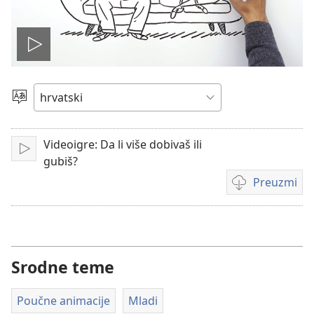
Pokreni
video
Jezik
Videoigre: Da li više dobivaš ili
Pokreni
gubiš?
Preuzmi
Postavke
za
preuzimanje
videosadržaja
Srodne teme
Poučne animacije
Mladi