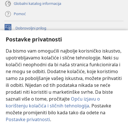
Globalni katalog informacija
Pomoć
Dobrovoljni prilog
(otvara
se
Postavke privatnosti
novi
INTERNETSKA BIBLIOTEKA Watchtower
(otvara
prozor)
Da bismo vam omogućili najbolje korisničko iskustvo,
se
®
JW Hub
upotrebljavamo kolačiće i slične tehnologije. Neki su
novi
(otvara
prozor)
kolačići neophodni da bi naša stranica funkcionirala i
se
®
JW Library
novi
ne mogu se odbiti. Dodatne kolačiće, koje koristimo
prozor)
samo za poboljšanje vašeg iskustva, možete prihvatiti
Watchtower Library
ili odbiti. Nijedan od tih podataka nikada se neće
prodati niti koristiti u marketinške svrhe. Da biste
saznali više o tome, pročitajte
Opću izjavu o
korištenju kolačića i sličnih tehnologija
. Postavke
možete promijeniti bilo kada tako da odete na
Copyright
© 2026 Watch Tower Bible and Tract Society of Pennsylvania.
UVJETI KORIŠTENJA
|
IZJAVA O PRIVATNOSTI
|
POSTAVKE
Postavke privatnosti
.
PRIVATNOSTI