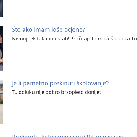
Što ako imam loše ocjene?
Nemoj tek tako odustati! Pročitaj što možeš poduzeti 
Je li pametno prekinuti školovanje?
Tu odluku nije dobro brzopleto donijeti.
Prekinuti školovanje ili ne? Pitanje je sad