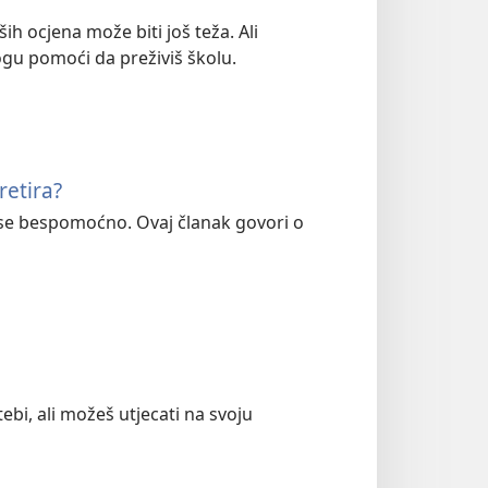
ših ocjena može biti još teža. Ali
mogu pomoći da preživiš školu.
retira?
u se bespomoćno. Ovaj članak govori o
bi, ali možeš utjecati na svoju