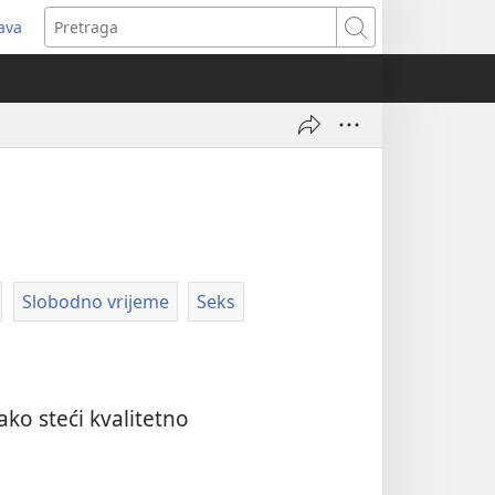
java
tvara
Pretraga
vi
ozor)
Slobodno vrijeme
Seks
ko steći kvalitetno