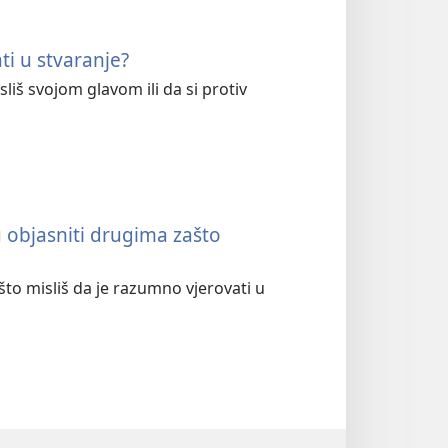
ati u stvaranje?
isliš svojom glavom ili da si protiv
u objasniti drugima zašto
što misliš da je razumno vjerovati u