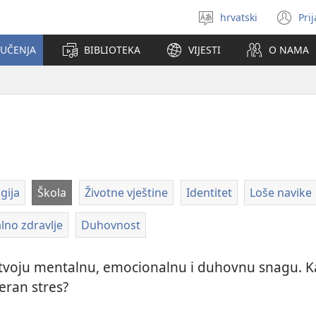
hrvatski
Pri
Izaberi
(o
jezik
se
 UČENJA
BIBLIOTEKA
VIJESTI
O NAMA
no
pr
gija
Škola
Životne vještine
Identitet
Loše navike
lno zdravlje
Duhovnost
a tvoju mentalnu, emocionalnu i duhovnu snagu. Ka
eran stres?