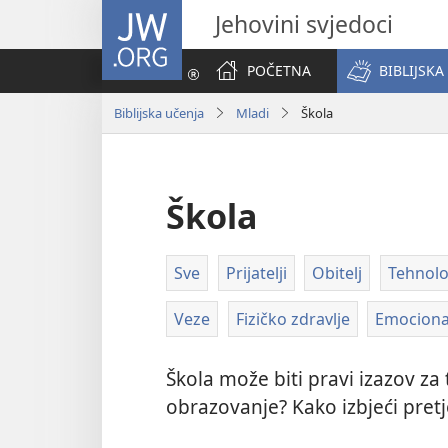
JW.ORG
Jehovini svjedoci
POČETNA
BIBLIJSKA
Biblijska učenja
Mladi
Škola
Škola
Sve
Prijatelji
Obitelj
Tehnolo
Veze
Fizičko zdravlje
Emociona
Škola može biti pravi izazov z
obrazovanje? Kako izbjeći pretj