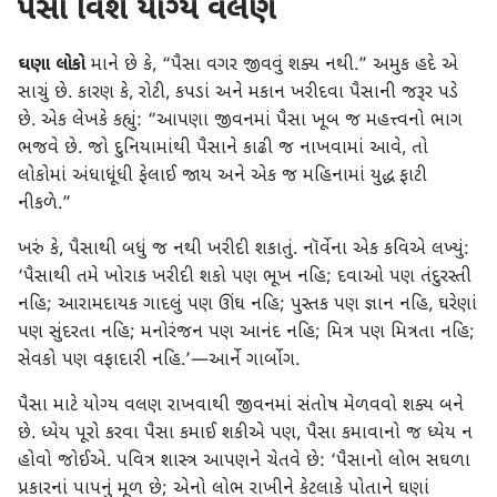
પૈસા વિશે યોગ્ય વલણ
ઘણા લોકો
માને છે કે, “પૈસા વગર જીવવું શક્ય નથી.” અમુક હદે એ
સાચું છે. કારણ કે, રોટી, કપડાં અને મકાન ખરીદવા પૈસાની જરૂર પડે
છે. એક લેખકે કહ્યું: “આપણા જીવનમાં પૈસા ખૂબ જ મહત્ત્વનો ભાગ
ભજવે છે. જો દુનિયામાંથી પૈસાને કાઢી જ નાખવામાં આવે, તો
લોકોમાં અંધાધૂંધી ફેલાઈ જાય અને એક જ મહિનામાં યુદ્ધ ફાટી
નીકળે.”
ખરું કે, પૈસાથી બધું જ નથી ખરીદી શકાતું. નૉર્વેના એક કવિએ લખ્યું:
‘પૈસાથી તમે ખોરાક ખરીદી શકો પણ ભૂખ નહિ; દવાઓ પણ તંદુરસ્તી
નહિ; આરામદાયક ગાદલું પણ ઊંઘ નહિ; પુસ્તક પણ જ્ઞાન નહિ, ઘરેણાં
પણ સુંદરતા નહિ; મનોરંજન પણ આનંદ નહિ; મિત્ર પણ મિત્રતા નહિ;
સેવકો પણ વફાદારી નહિ.’—આર્ને ગાર્બોગ.
પૈસા માટે યોગ્ય વલણ રાખવાથી જીવનમાં સંતોષ મેળવવો શક્ય બને
છે. ધ્યેય પૂરો કરવા પૈસા કમાઈ શકીએ પણ, પૈસા કમાવાનો જ ધ્યેય ન
હોવો જોઈએ. પવિત્ર શાસ્ત્ર આપણને ચેતવે છે: ‘પૈસાનો લોભ સઘળા
પ્રકારનાં પાપનું મૂળ છે; એનો લોભ રાખીને કેટલાકે પોતાને ઘણાં