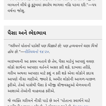
બાબતને લીધે હું કુટુંબમાં ક્યારેય ભાગલા નહિ પડવા દઉં.”—૫૫
વર્ષના જોશુ.
પૈસા અને ભેદભાવ
“ગરીબને પોતાનો પડોશી પણ ધિક્કારે છે; પણ દ્રવ્યવાનને ઘણા મિત્રો
હોય છે.”—
નીતિવચનો ૧૪:૨૦
.
બાઇબલની આ કલમ બતાવે છે તેમ, પૈસા માટેનું આપણું વલણ
લોકો સાથેના આપણા વર્તનને અસર કરી શકે. દાખલા તરીકે,
ગરીબ અથવા આપણા માટે કશું ન કરી શકે એવા લોકોને કદાચ
આપણે નીચા ગણીએ. જ્યારે કે, અમીર લોકોની આગળ-પાછળ
ફરીએ. તેઓ પાસેથી પૈસા કે બીજી ચીજવસ્તુઓ મેળવવાની
આશાએ તેઓની વાહવાહ કરીએ.
જે વ્યક્તિ ગરીબને નીચી પાડે છે અને ‘પોતાના સ્વાર્થને માટે