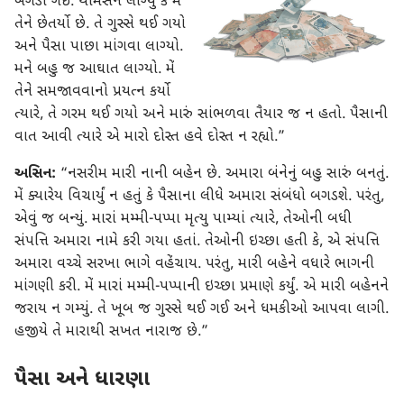
બગડી ગઈ. થોમસને લાગ્યું કે મેં
તેને છેતર્યો છે. તે ગુસ્સે થઈ ગયો
અને પૈસા પાછા માંગવા લાગ્યો.
મને બહુ જ આઘાત લાગ્યો. મેં
તેને સમજાવવાનો પ્રયત્ન કર્યો
ત્યારે, તે ગરમ થઈ ગયો અને મારું સાંભળવા તૈયાર જ ન હતો. પૈસાની
વાત આવી ત્યારે એ મારો દોસ્ત હવે દોસ્ત ન રહ્યો.”
અસિન:
“નસરીમ મારી નાની બહેન છે. અમારા બંનેનું બહુ સારું બનતું.
મેં ક્યારેય વિચાર્યું ન હતું કે પૈસાના લીધે અમારા સંબંધો બગડશે. પરંતુ,
એવું જ બન્યું. મારાં મમ્મી-પપ્પા મૃત્યુ પામ્યાં ત્યારે, તેઓની બધી
સંપત્તિ અમારા નામે કરી ગયા હતાં. તેઓની ઇચ્છા હતી કે, એ સંપત્તિ
અમારા વચ્ચે સરખા ભાગે વહેંચાય. પરંતુ, મારી બહેને વધારે ભાગની
માંગણી કરી. મેં મારાં મમ્મી-પપ્પાની ઇચ્છા પ્રમાણે કર્યું. એ મારી બહેનને
જરાય ન ગમ્યું. તે ખૂબ જ ગુસ્સે થઈ ગઈ અને ધમકીઓ આપવા લાગી.
હજીયે તે મારાથી સખત નારાજ છે.”
પૈસા અને ધારણા