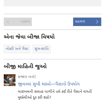
પાછળ
આગળ
એના જેવા બીજા વિષયો
નોકરી અને પૈસા
સુખ-શાંતિ
બીજી માહિતી જુઓ
સજાગ બનો!
જીવનમાં સુખી થાઓ—પૈસાનો ઉપયોગ
બાઇબલની સલાહ પાળીને તમે કઈ રીતે પૈસાને લગતી
મુશ્કેલીઓ દૂર કરી શકો?