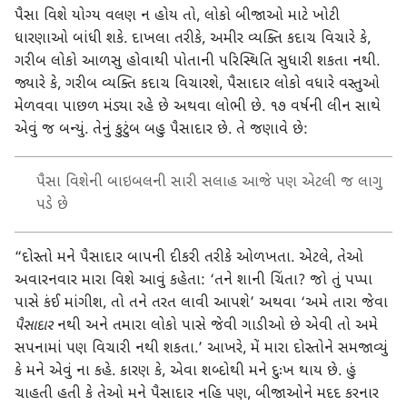
પૈસા વિશે યોગ્ય વલણ ન હોય તો, લોકો બીજાઓ માટે ખોટી
ધારણાઓ બાંધી શકે. દાખલા તરીકે, અમીર વ્યક્તિ કદાચ વિચારે કે,
ગરીબ લોકો આળસુ હોવાથી પોતાની પરિસ્થિતિ સુધારી શકતા નથી.
જ્યારે કે, ગરીબ વ્યક્તિ કદાચ વિચારશે, પૈસાદાર લોકો વધારે વસ્તુઓ
મેળવવા પાછળ મંડ્યા રહે છે અથવા લોભી છે. ૧૭ વર્ષની લીન સાથે
એવું જ બન્યું. તેનું કુટુંબ બહુ પૈસાદાર છે. તે જણાવે છે:
પૈસા વિશેની બાઇબલની સારી સલાહ આજે પણ એટલી જ લાગુ
પડે છે
“દોસ્તો મને પૈસાદાર બાપની દીકરી તરીકે ઓળખતા. એટલે, તેઓ
અવારનવાર મારા વિશે આવું કહેતા: ‘તને શાની ચિંતા? જો તું પપ્પા
પાસે કંઈ માંગીશ, તો તને તરત લાવી આપશે’ અથવા ‘અમે તારા જેવા
પૈસાદાર
નથી અને તમારા લોકો પાસે જેવી ગાડીઓ છે એવી તો અમે
સપનામાં પણ વિચારી નથી શકતા.’ આખરે, મેં મારા દોસ્તોને સમજાવ્યું
કે મને એવું ના કહે. કારણ કે, એવા શબ્દોથી મને દુઃખ થાય છે. હું
ચાહતી હતી કે તેઓ મને પૈસાદાર નહિ પણ, બીજાઓને મદદ કરનાર