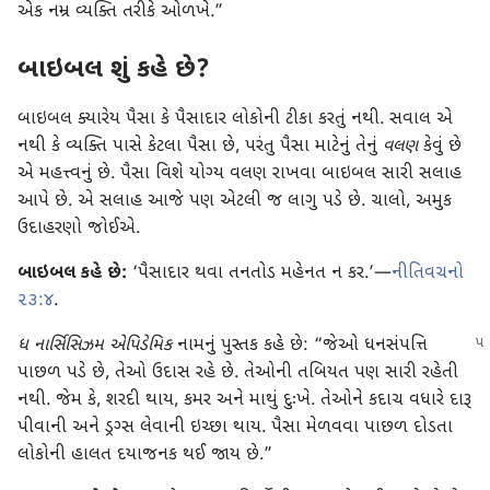
એક નમ્ર વ્યક્તિ તરીકે ઓળખે.”
બાઇબલ શું કહે છે?
બાઇબલ ક્યારેય પૈસા કે પૈસાદાર લોકોની ટીકા કરતું નથી. સવાલ એ
નથી કે વ્યક્તિ પાસે કેટલા પૈસા છે, પરંતુ પૈસા માટેનું તેનું
વલણ
કેવું છે
એ મહત્ત્વનું છે. પૈસા વિશે યોગ્ય વલણ રાખવા બાઇબલ સારી સલાહ
આપે છે. એ સલાહ આજે પણ એટલી જ લાગુ પડે છે. ચાલો, અમુક
ઉદાહરણો જોઈએ.
બાઇબલ કહે છે:
‘પૈસાદાર થવા તનતોડ મહેનત ન કર.’—
નીતિવચનો
૨૩:૪
.
ધ નાર્સિસિઝમ એપિડેમિક
નામનું પુસ્તક કહે છે: “જેઓ ધનસંપત્તિ
પાછળ પડે છે, તેઓ ઉદાસ રહે છે. તેઓની તબિયત પણ સારી રહેતી
નથી. જેમ કે, શરદી થાય, કમર અને માથું દુઃખે. તેઓને કદાચ વધારે દારૂ
પીવાની અને ડ્રગ્સ લેવાની ઇચ્છા થાય. પૈસા મેળવવા પાછળ દોડતા
લોકોની હાલત દયાજનક થઈ જાય છે.”