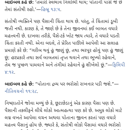
બાઇબલ કહે છે:
‘તમારો સ્વભાવ નિર્લોભી થાય; પોતાની પાસે જે છે
તેમાં સંતોષી રહો.’—
હિબ્રૂ ૧૩:૫
.
સંતોષી વ્યક્તિને પણ પૈસાની ચિંતા થાય છે. પરંતુ, તે ચિંતામાં ડૂબી
જતી નથી. કારણ કે, તે જાણે છે કે તેના જીવનમાં કઈ બાબત વધારે
મહત્ત્વની છે. દાખલા તરીકે, પૈસે-ટકે ખોટ જાય ત્યારે, તે વધારે પડતી
ચિંતા કરતી નથી. એના બદલે, તે પ્રેરિત પાઊલે આપેલી આ સલાહ
પ્રમાણે કરે છે: “ગરીબ થવું હું જાણું છું, તથા ભરપૂર હોવું પણ હું જાણું
છું; હરપ્રકારે તથા સર્વ બાબતમાં તૃપ્ત થવાને તથા ભૂખ્યો રહેવાને,
તેમ જ પુષ્કળ પામવાને અને તંગીમાં રહેવાને હું શીખેલો છું.”—
ફિલિપી
૪:૧૨
.
બાઇબલ કહે છે:
“પોતાના દ્રવ્ય પર ભરોસો રાખનાર પડી જશે.”—
નીતિવચનો ૧૧:૨૮
.
નિષ્ણાતોને જોવા મળ્યું છે કે, છૂટાછેડાનું એક કારણ પૈસા પણ છે.
પૈસાની તકલીફને લીધે લોકો આત્મહત્યા પણ કરે છે. અમુક લોકો માટે
લગ્ન વખતે આપેલા વચન અથવા પોતાના જીવન કરતાં પણ વધારે
મહત્ત્વ પૈસાનું હોય છે. જ્યારે કે, સંતોષી લોકો પૈસામાં વધારે ભરોસો