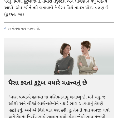
પરંતુ, મિત્રો, કુટુંબીજનો, તમારી તંદુરસ્તી અને લાગણીને વધુ મહત્ત્વ
આપો. એમ કરીને તમે બતાવશો કે પૈસા વિશે તમારું યોગ્ય વલણ છે.
(
g૧૫
-E ૦૯)
^
આ લેખમાં નામ બદલ્યાં છે.
પૈસા કરતાં કુટુંબ વધારે મહત્ત્વનું છે
“મારા પપ્પાએ હાલમાં જ વસિયતનામું બનાવ્યું છે. મને બહુ જ
ઓછો અને બીજાં ભાઈ-બહેનોને વધારે ભાગ આપવાનું તેમણે
નક્કી કર્યું. અમે એ વિશે વાત પણ કરી. હું તેમની વાત સમજી ગયો
અને તેમના નિર્ણય સાથે સહમત થયો. પૈસા જેવી સાવ નજીવી