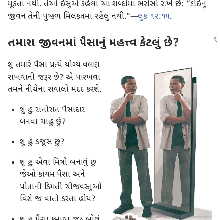
મૂકતા નથી. તેઓ ઈસુએ કહેલા આ શબ્દોમાં ભરોસો રાખે છે: “કોઈનું
જીવન તેની પુષ્કળ મિલકતમાં રહેલું નથી.”—
લુક ૧૨:૧૫
.
તમારા જીવનમાં પૈસાનું મહત્ત્વ કેટલું છે?
શું તમારે પૈસા પ્રત્યે યોગ્ય વલણ
રાખવાની જરૂર છે? એ પારખવા
તમને નીચેના સવાલો મદદ કરશે.
શું હું રાતોરાત પૈસાદાર
બનવા ચાહું છું?
શું હું કંજૂસ છું?
શું હું એવા મિત્રો બનાવું છું
જેઓ કાયમ પૈસા અને
પોતાની કિંમતી ચીજવસ્તુઓ
વિશે જ વાતો કરતા હોય?
શું હું પૈસા કમાવા જૂઠું બોલું