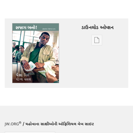
ડાઉનલોડ ઓપ્શન
ડિજિટલ
સાહિત્ય
ડાઉનલોડ
કરવા
માટેના
વિકલ્પો
સજાગ
બનો!
પૈસા
વિશે
યોગ્ય
®
JW.ORG
/ યહોવાના સાક્ષીઓની ઑફિશિયલ વેબ સાઇટ
વલણ