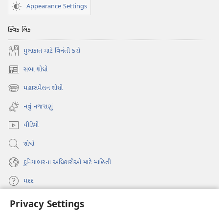
Appearance Settings
ક્વિક લિંક
મુલાકાત માટે વિનંતી કરો
સભા શોધો
(opens
new
મહાસંમેલન શોધો
(opens
window)
new
નવું નજરાણું
window)
વીડિયો
શોધો
દુનિયાભરના અધિકારીઓ માટે માહિતી
મદદ
Privacy Settings
દાન
(opens