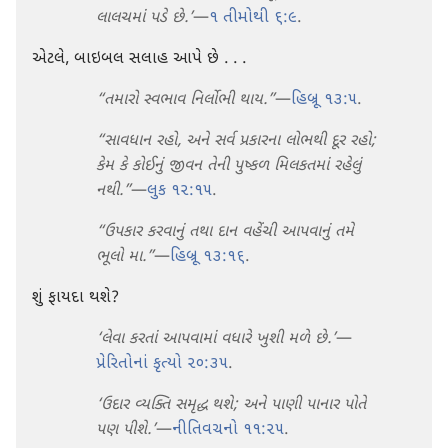
લાલચમાં પડે છે.’
—
૧ તીમોથી ૬:૯
.
એટલે, બાઇબલ સલાહ આપે છે . . .
“તમારો સ્વભાવ નિર્લોભી થાય.”
—
હિબ્રૂ ૧૩:૫
.
“સાવધાન રહો, અને સર્વ પ્રકારના લોભથી દૂર રહો;
કેમ કે કોઈનું જીવન તેની પુષ્કળ મિલકતમાં રહેલું
નથી.”
—
લુક ૧૨:૧૫
.
“ઉપકાર કરવાનું તથા દાન વહેંચી આપવાનું તમે
ભૂલો મા.”
—
હિબ્રૂ ૧૩:૧૬
.
શું ફાયદા થશે?
‘લેવા કરતાં આપવામાં વધારે ખુશી મળે છે.’
—
પ્રેરિતોનાં કૃત્યો ૨૦:૩૫
.
‘ઉદાર વ્યક્તિ સમૃદ્ધ થશે; અને પાણી પાનાર પોતે
પણ પીશે.’
—
નીતિવચનો ૧૧:૨૫
.