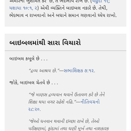
અમીરની ખુશામત કરે’ છે, તે ભેદભાવ રાખે છે. (
યહુદા ૧૬;
યશાયા ૧૦:૧, ૨
) એવી વ્યક્તિને બાઇબલ નકારે છે. તેથી,
ભેદભાવ ન રાખવાનો અને બધાને સમાન ગણવાનો ધ્યેય રાખો.
બાઇબલમાંથી સારા વિચારો
બાઇબલ કબૂલે છે . . .
“દ્રવ્ય આશ્રય છે.”
—
સભાશિક્ષક ૭:૧૨
.
જોકે, બાઇબલ ચેતવે છે . . .
“જે માણસ દ્રવ્યવાન થવાને ઉતાવળ કરે છે તેને
શિક્ષા થયા વગર રહેશે નહિ.”
—
નીતિવચનો
૨૮:૨૦
.
‘જેઓ ધનવાન થવાની ઇચ્છા રાખે છે, તેઓ
પરીક્ષણમાં, ફાંદામાં તથા ઘણી મૂર્ખ તથા નાશકારક