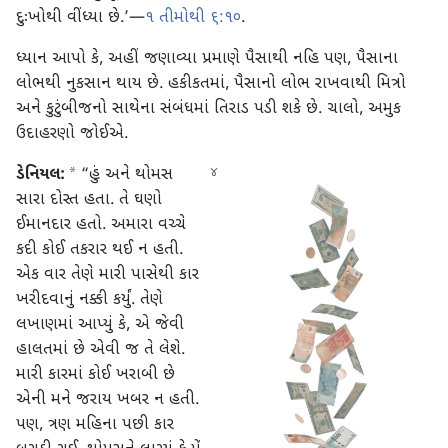
દુઃખોથી વીંધ્યા છે.’—
૧ તીમોથી ૬:૧૦
.
ધ્યાન આપો કે, અહીં જણાવ્યા પ્રમાણે પૈસાથી નહિ પણ, પૈસાના
લોભથી નુકસાન થાય છે. હકીકતમાં, પૈસાનો લોભ રાખવાથી મિત્રો
અને કુટુંબીજનો સાથેના સંબંધમાં તિરાડ પડી શકે છે. ચાલો, અમુક
ઉદાહરણો જોઈએ.
*
ડેનિયલ:
“હું અને થોમસ
સારા દોસ્ત હતા. તે ઘણો
ઈમાનદાર હતો. અમારા વચ્ચે
કદી કોઈ તકરાર થઈ ન હતી.
એક વાર તેણે મારી પાસેથી કાર
ખરીદવાનું નક્કી કર્યું. તેણે
લખાણમાં આપ્યું કે, એ જેવી
હાલતમાં છે એવી જ તે લેશે.
મારી કારમાં કોઈ ખરાબી છે
એની મને જરાય ખબર ન હતી.
પણ, ત્રણ મહિના પછી કાર