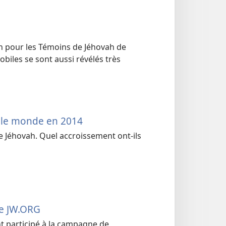
en pour les Témoins de Jéhovah de
obiles se sont aussi révélés très
 le monde en 2014
de Jéhovah. Quel accroissement ont-ils
re JW.ORG
nt participé à la campagne de