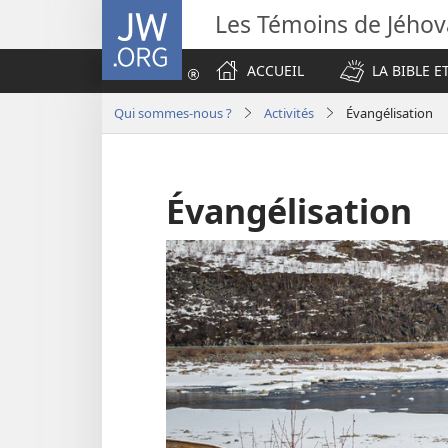
JW.ORG
Les Témoins de Jého
ACCUEIL
LA BIBLE E
Qui sommes-nous ?
Activités
Évangélisation
Évangélisation