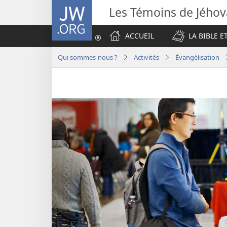
JW.ORG
Les Témoins de Jého
ACCUEIL
LA BIBLE E
Qui sommes-nous ?
Activités
Évangélisation