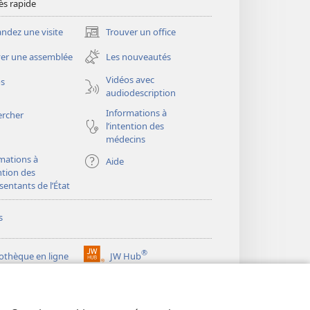
ès rapide
dez une visite
Trouver un office
(ouvre
une
er une assemblée
Les nouveautés
nouvelle
fenêtre)
Vidéos avec
os
audiodescription
Informations à
ercher
l’intention des
médecins
mations à
Aide
ention des
sentants de l’État
s
®
iothèque en ligne
JW Hub
(ouvre
une
®
ibrary
Watchtower Library
nouvelle
fenêtre)