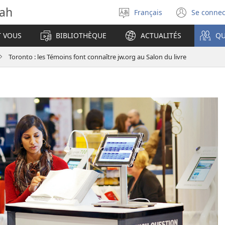
vah
Français
Se connec
Sélectionner
(ouvr
la
une
T VOUS
BIBLIOTHÈQUE
ACTUALITÉS
QU
langue
nouve
fenêt
Toronto : les Témoins font connaître jw.org au Salon du livre