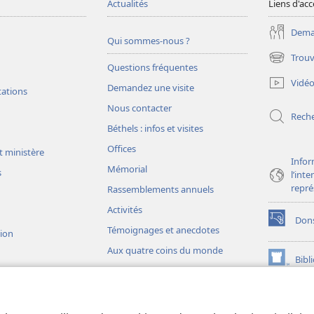
Actualités
Liens d'acc
Deman
Qui sommes-nous ?
Trouv
(ouvre
Questions fréquentes
une
Vidé
Demandez une visite
nouvelle
tations
fenêtre)
Nous contacter
Rech
Béthels : infos et visites
Offices
t ministère
Infor
Mémorial
s
l’int
repré
Rassemblements annuels
Activités
Don
(ouvre
Témoignages et anecdotes
sion
une
Aux quatre coins du monde
nouvelle
Bibl
(ouvre
fenêtre)
une
JW L
nouvelle
ons théâtrales
fenêtre)
io)