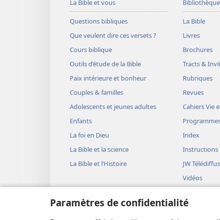
La Bible et vous
Bibliothèque
Questions bibliques
La Bible
Que veulent dire ces versets ?
Livres
Cours biblique
Brochures
Outils d’étude de la Bible
Tracts & Invi
Paix intérieure et bonheur
Rubriques
Couples & familles
Revues
Adolescents et jeunes adultes
Cahiers Vie e
Enfants
Programme
La foi en Dieu
Index
La Bible et la science
Instructions
La Bible et l’Histoire
JW Télédiffu
Vidéos
Musique
Paramètres de confidentialité
Représentati
(version aud