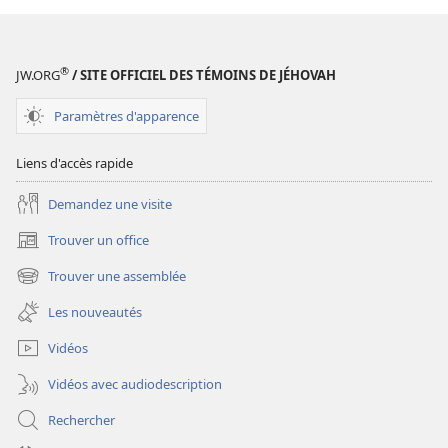
®
JW.ORG
/ SITE OFFICIEL DES TÉMOINS DE JÉHOVAH
Paramètres d'apparence
Liens d'accès rapide
Demandez une visite
Trouver un office
(ouvre
une
Trouver une assemblée
(ouvre
nouvelle
une
fenêtre)
Les nouveautés
nouvelle
fenêtre)
Vidéos
Vidéos avec audiodescription
Rechercher