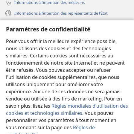
Informations à l’intention des médecins
Informations à l’intention des représentants de l’État
Aide
Paramètres de confidentialité
Dons
Pour vous offrir la meilleure expérience possible,
(ouvre
une
nous utilisons des cookies et des technologies
nouvelle
similaires. Certains cookies sont nécessaires au
Bibliothèque en ligne
(ouvre
fenêtre)
fonctionnement de notre site Internet et ne peuvent
une
®
JW Hub
être refusés. Vous pouvez accepter ou refuser
nouvelle
(ouvre
fenêtre)
l'utilisation de cookies supplémentaires, que nous
une
®
JW Library
nouvelle
utilisons uniquement pour améliorer votre
fenêtre)
expérience. Aucune de ces données ne sera jamais
Watchtower Library
vendue ou utilisée à des fins de marketing. Pour en
savoir plus, lisez les
Règles mondiales d’utilisation des
cookies et technologies similaires
. Vous pouvez
personnaliser vos paramètres à tout moment en
Copyright
© 2026 Watch Tower Bible and Tract Society of Pennsylvania.
vous rendant sur la page des
Règles de
CONDITIONS D’UTILISATION
|
RÈGLES DE CONFIDENTIALITÉ
|