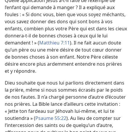
Quelle application Jésus a-
t-
il faite de l’exemple de
l’enfant qui demande à manger ? Il a expliqué aux
foules : « Si donc vous, bien que vous soyez méchants,
vous savez donner des dons qui sont bons à vos
enfants, combien plus votre Père qui est dans les cieux
donnera-
t-
il de bonnes choses à ceux qui le lui
demandent ! » (
Matthieu 7:11
). Il ne fait aucun doute
qu’un père ou une mère désire de tout cœur donner
de bonnes choses à son enfant. Notre Père céleste
désire encore plus ardemment entendre nos prières
et y répondre.
Dieu souhaite que nous lui parlions directement dans
la prière, même si nous sommes écrasés par le poids
de nos fautes. Il n’a chargé personne d’autre d’écouter
nos prières. La Bible lance d’ailleurs cette invitation :
« Jette ton fardeau sur Jéhovah lui-
même, et lui te
soutiendra » (
Psaume 55:22
). Au lieu de compter sur
l’intercession des saints ou de quelqu’un d’autre,