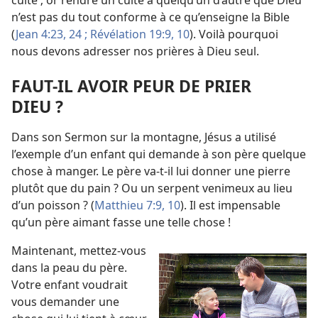
culte ; or rendre un culte à quelqu’un d’autre que Dieu
n’est pas du tout conforme à ce qu’enseigne la Bible
(
Jean 4:23, 24 ;
Révélation 19:9, 10
). Voilà pourquoi
nous devons adresser nos prières à Dieu seul.
FAUT-
IL AVOIR PEUR DE PRIER
DIEU ?
Dans son Sermon sur la montagne, Jésus a utilisé
l’exemple d’un enfant qui demande à son père quelque
chose à manger. Le père va-
t-
il lui donner une pierre
plutôt que du pain ? Ou un serpent venimeux au lieu
d’un poisson ? (
Matthieu 7:9, 10
). Il est impensable
qu’un père aimant fasse une telle chose !
Maintenant, mettez-
vous
dans la peau du père.
Votre enfant voudrait
vous demander une