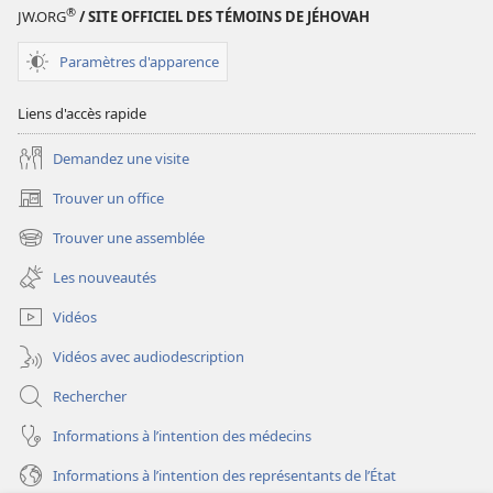
quand
quand
®
JW.ORG
/ SITE OFFICIEL DES TÉMOINS DE JÉHOVAH
un
un
monde
monde
Paramètres d'apparence
sans
sans
préjugés ?
préjugés ?
Liens d'accès rapide
Demandez une visite
Trouver un office
(ouvre
une
Trouver une assemblée
(ouvre
nouvelle
une
fenêtre)
Les nouveautés
nouvelle
fenêtre)
Vidéos
Vidéos avec audiodescription
Rechercher
Informations à l’intention des médecins
Informations à l’intention des représentants de l’État