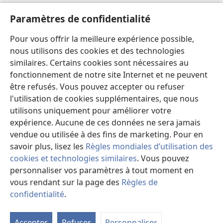
Aide
Paramètres de confidentialité
Dons
Pour vous offrir la meilleure expérience possible,
(ouvre
une
nous utilisons des cookies et des technologies
nouvelle
similaires. Certains cookies sont nécessaires au
Bibliothèque en ligne
(ouvre
fenêtre)
fonctionnement de notre site Internet et ne peuvent
une
®
JW Hub
être refusés. Vous pouvez accepter ou refuser
nouvelle
(ouvre
fenêtre)
l'utilisation de cookies supplémentaires, que nous
une
®
JW Library
nouvelle
utilisons uniquement pour améliorer votre
fenêtre)
expérience. Aucune de ces données ne sera jamais
Watchtower Library
vendue ou utilisée à des fins de marketing. Pour en
savoir plus, lisez les
Règles mondiales d’utilisation des
cookies et technologies similaires
. Vous pouvez
personnaliser vos paramètres à tout moment en
Copyright
© 2026 Watch Tower Bible and Tract Society of Pennsylvania.
vous rendant sur la page des
Règles de
CONDITIONS D’UTILISATION
|
RÈGLES DE CONFIDENTIALITÉ
|
confidentialité
.
M
PARAMÈTRES DE CONFIDENTIALITÉ
la
Accepter
Refuser
Personnaliser