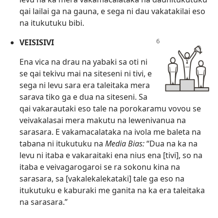
qai lailai ga na gauna, e sega ni dau vakatakilai eso
na itukutuku bibi.
VEISISIVI
Ena vica na drau na yabaki sa oti ni
se qai tekivu mai na siteseni ni tivi, e
sega ni levu sara era taleitaka mera
sarava tiko ga e dua na siteseni. Sa
qai vakarautaki eso tale na porokaramu vovou se
veivakalasai mera makutu na lewenivanua na
sarasara. E vakamacalataka na ivola me baleta na
tabana ni itukutuku na
Media Bias:
“Dua na ka na
levu ni itaba e vakaraitaki ena nius ena [tivi], so na
itaba e veivagarogaroi se ra sokonu kina na
sarasara, sa [vakalekalekataki] tale ga eso na
itukutuku e kaburaki me ganita na ka era taleitaka
na sarasara.”