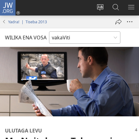
JW.ORG
Dolava
(opens
Veisautaka
Vaqara
VA
new
na
ena
NA
Yadra! | Tiseba 2013
window)
Vosa
JW.ORG
LIS
WILIKA ENA VOSA
ULUTAGA LEVU