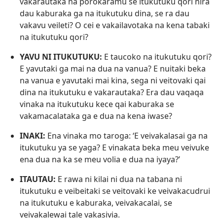
vakarautaka na porokaramu se itukutuku qori nira
dau kaburaka ga na itukutuku dina, se ra dau
vakavu veileti? O cei e vakailavotaka na kena tabaki
na itukutuku qori?
YAVU NI ITUKUTUKU:
E taucoko na itukutuku qori?
E yavutaki ga mai na dua na vanua? E nuitaki beka
na vanua e yavutaki mai kina, sega ni veitovaki qai
dina na itukutuku e vakarautaka? Era dau vaqaqa
vinaka na itukutuku kece qai kaburaka se
vakamacalataka ga e dua na kena iwase?
INAKI:
Ena vinaka mo taroga: ‘E veivakalasai ga na
itukutuku ya se yaga? E vinakata beka meu veivuke
ena dua na ka se meu volia e dua na iyaya?’
ITAUTAU:
E rawa ni kilai ni dua na tabana ni
itukutuku e veibeitaki se veitovaki ke veivakacudrui
na itukutuku e kaburaka, veivakacalai, se
veivakalewai tale vakasivia.