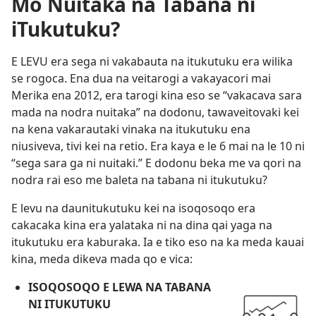
Mo Nuitaka na Tabana ni
iTukutuku?
E LEVU era sega ni vakabauta na itukutuku era wilika
se rogoca. Ena dua na veitarogi a vakayacori mai
Merika ena 2012, era tarogi kina eso se “vakacava sara
mada na nodra nuitaka” na dodonu, tawaveitovaki kei
na kena vakarautaki vinaka na itukutuku ena
niusiveva, tivi kei na retio. Era kaya e le 6 mai na le 10 ni
“sega sara ga ni nuitaki.” E dodonu beka me va qori na
nodra rai eso me baleta na tabana ni itukutuku?
E levu na daunitukutuku kei na isoqosoqo era
cakacaka kina era yalataka ni na dina qai yaga na
itukutuku era kaburaka. Ia e tiko eso na ka meda kauai
kina, meda dikeva mada qo e vica:
ISOQOSOQO E LEWA NA TABANA
NI ITUKUTUKU