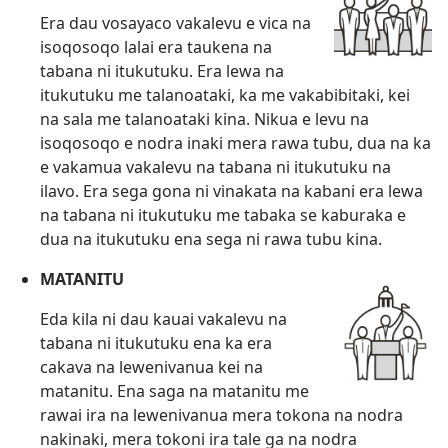
Era dau vosayaco vakalevu e vica na
isoqosoqo lalai era taukena na
tabana ni itukutuku. Era lewa na
itukutuku me talanoataki, ka me vakabibitaki, kei
na sala me talanoataki kina. Nikua e levu na
isoqosoqo e nodra inaki mera rawa tubu, dua na ka
e vakamua vakalevu na tabana ni itukutuku na
ilavo. Era sega gona ni vinakata na kabani era lewa
na tabana ni itukutuku me tabaka se kaburaka e
dua na itukutuku ena sega ni rawa tubu kina.
MATANITU
Eda kila ni dau kauai vakalevu na
tabana ni itukutuku ena ka era
cakava na lewenivanua kei na
matanitu. Ena saga na matanitu me
rawai ira na lewenivanua mera tokona na nodra
nakinaki, mera tokoni ira tale ga na nodra