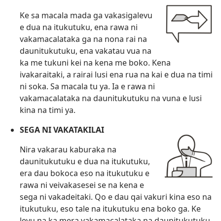
Ke sa macala mada ga vakasigalevu
e dua na itukutuku, ena rawa ni
vakamacalataka ga na nona rai na
daunitukutuku, ena vakatau vua na
ka me tukuni kei na kena me boko. Kena
ivakaraitaki, a rairai lusi ena rua na kai e dua na timi
ni soka. Sa macala tu ya. Ia e rawa ni
vakamacalataka na daunitukutuku na vuna e lusi
kina na timi ya.
SEGA NI VAKATAKILAI
Nira vakarau kaburaka na
daunitukutuku e dua na itukutuku,
era dau bokoca eso na itukutuku e
rawa ni veivakasesei se na kena e
sega ni vakadeitaki. Qo e dau qai vakuri kina eso na
itukutuku, eso tale na itukutuku ena boko ga. Ke
levu na ka mera vakamacalataka na daunitukutuku