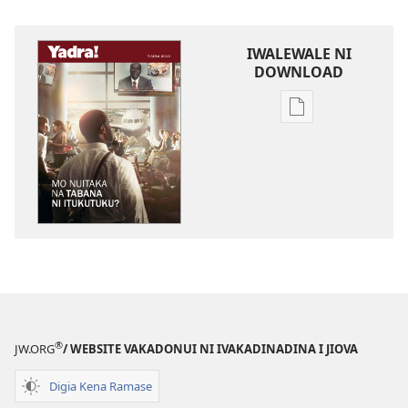
IWALEWALE NI
DOWNLOAD
Sala
me
download
kina
na
ka
e
tabaki
YADRA!
Mo
Nuitaka
®
JW.ORG
/ WEBSITE VAKADONUI NI IVAKADINADINA I JIOVA
na
Tabana
Digia Kena Ramase
ni