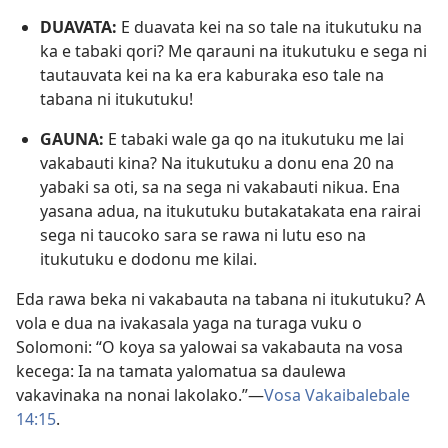
DUAVATA:
E duavata kei na so tale na itukutuku na
ka e tabaki qori? Me qarauni na itukutuku e sega ni
tautauvata kei na ka era kaburaka eso tale na
tabana ni itukutuku!
GAUNA:
E tabaki wale ga qo na itukutuku me lai
vakabauti kina? Na itukutuku a donu ena 20 na
yabaki sa oti, sa na sega ni vakabauti nikua. Ena
yasana adua, na itukutuku butakatakata ena rairai
sega ni taucoko sara se rawa ni lutu eso na
itukutuku e dodonu me kilai.
Eda rawa beka ni vakabauta na tabana ni itukutuku? A
vola e dua na ivakasala yaga na turaga vuku o
Solomoni: “O koya sa yalowai sa vakabauta na vosa
kecega: Ia na tamata yalomatua sa daulewa
vakavinaka na nonai lakolako.”​—
Vosa Vakaibalebale
14:15
.