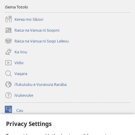
iTukutuku?
iSema Totolo
Kerea mo Sikovi
Raica na Vanua ni Soqoni
(opens
new
Raica na Vanua ni Soqo Lelevu
(opens
window)
new
Ka Vou
window)
Vidio
Vaqara
iTukutuku e Vuravura Raraba
iVukevuke
Cau
(opens
new
Privacy Settings
window)
Watchtower LAIBRI ENA INTERNET™
(opens