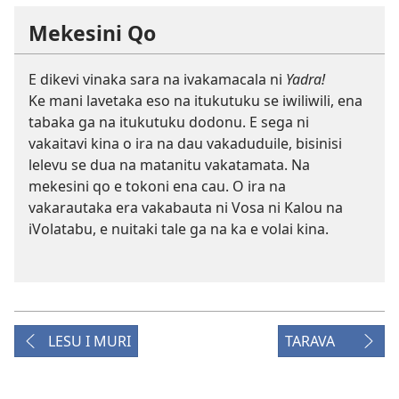
Mekesini Qo
E dikevi vinaka sara na ivakamacala ni
Yadra!
Ke mani lavetaka eso na itukutuku se iwiliwili, ena
tabaka ga na itukutuku dodonu. E sega ni
vakaitavi kina o ira na dau vakaduduile, bisinisi
lelevu se dua na matanitu vakatamata. Na
mekesini qo e tokoni ena cau. O ira na
vakarautaka era vakabauta ni Vosa ni Kalou na
iVolatabu, e nuitaki tale ga na ka e volai kina.
LESU I MURI
TARAVA