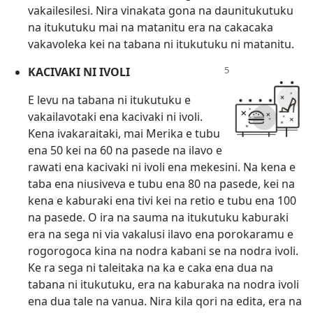
vakailesilesi. Nira vinakata gona na daunitukutuku
na itukutuku mai na matanitu era na cakacaka
vakavoleka kei na tabana ni itukutuku ni matanitu.
KACIVAKI NI IVOLI
E levu na tabana ni itukutuku e
vakailavotaki ena kacivaki ni ivoli.
Kena ivakaraitaki, mai Merika e tubu
ena 50 kei na 60 na pasede na ilavo e
rawati ena kacivaki ni ivoli ena mekesini. Na kena e
taba ena niusiveva e tubu ena 80 na pasede, kei na
kena e kaburaki ena tivi kei na retio e tubu ena 100
na pasede. O ira na sauma na itukutuku kaburaki
era na sega ni via vakalusi ilavo ena porokaramu e
rogorogoca kina na nodra kabani se na nodra ivoli.
Ke ra sega ni taleitaka na ka e caka ena dua na
tabana ni itukutuku, era na kaburaka na nodra ivoli
ena dua tale na vanua. Nira kila qori na edita, era na