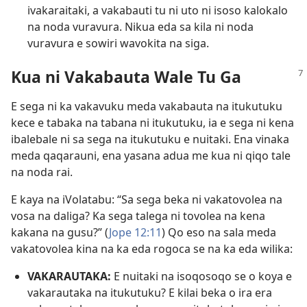
ivakaraitaki, a vakabauti tu ni uto ni isoso kalokalo
na noda vuravura. Nikua eda sa kila ni noda
vuravura e sowiri wavokita na siga.
Kua ni Vakabauta Wale Tu Ga
E sega ni ka vakavuku meda vakabauta na itukutuku
kece e tabaka na tabana ni itukutuku, ia e sega ni kena
ibalebale ni sa sega na itukutuku e nuitaki. Ena vinaka
meda qaqarauni, ena yasana adua me kua ni qiqo tale
na noda rai.
E kaya na iVolatabu: “Sa sega beka ni vakatovolea na
vosa na daliga? Ka sega talega ni tovolea na kena
kakana na gusu?” (
Jope 12:11
) Qo eso na sala meda
vakatovolea kina na ka eda rogoca se na ka eda wilika:
VAKARAUTAKA:
E nuitaki na isoqosoqo se o koya e
vakarautaka na itukutuku? E kilai beka o ira era