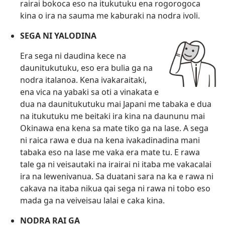
rairai bokoca eso na itukutuku ena rogorogoca
kina o ira na sauma me kaburaki na nodra ivoli.
SEGA NI YALODINA
Era sega ni daudina kece na
daunitukutuku, eso era bulia ga na
nodra italanoa. Kena ivakaraitaki,
ena vica na yabaki sa oti a vinakata e
dua na daunitukutuku mai Japani me tabaka e dua
na itukutuku me beitaki ira kina na daununu mai
Okinawa ena kena sa mate tiko ga na lase. A sega
ni raica rawa e dua na kena ivakadinadina mani
tabaka eso na lase me vaka era mate tu. E rawa
tale ga ni veisautaki na irairai ni itaba me vakacalai
ira na lewenivanua. Sa duatani sara na ka e rawa ni
cakava na itaba nikua qai sega ni rawa ni tobo eso
mada ga na veiveisau lalai e caka kina.
NODRA RAI GA