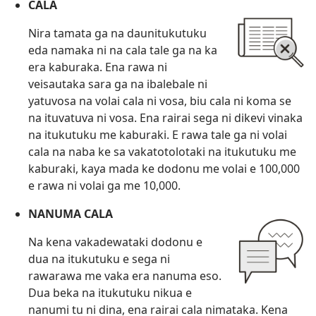
CALA
Nira tamata ga na daunitukutuku
eda namaka ni na cala tale ga na ka
era kaburaka. Ena rawa ni
veisautaka sara ga na ibalebale ni
yatuvosa na volai cala ni vosa, biu cala ni koma se
na ituvatuva ni vosa. Ena rairai sega ni dikevi vinaka
na itukutuku me kaburaki. E rawa tale ga ni volai
cala na naba ke sa vakatotolotaki na itukutuku me
kaburaki, kaya mada ke dodonu me volai e 100,000
e rawa ni volai ga me 10,000.
NANUMA CALA
Na kena vakadewataki dodonu e
dua na itukutuku e sega ni
rawarawa me vaka era nanuma eso.
Dua beka na itukutuku nikua e
nanumi tu ni dina, ena rairai cala nimataka. Kena