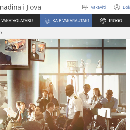
nadina i Jiova
vakaViti
Dol
Digia
(o
na
n
I VAKAIVOLATABU
KA E VAKARAUTAKI
IROGO
Vosa
wi
13