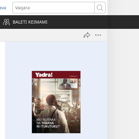
ava
pens
Vaqara
ew
BALETI KEIMAMI
ndow)