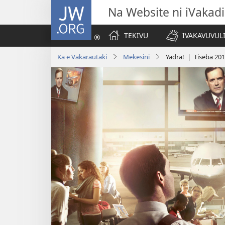
JW.ORG
Na Website ni iVakadi
TEKIVU
IVAKAVUVUL
Ka e Vakarautaki
Mekesini
Yadra! | Tiseba 20