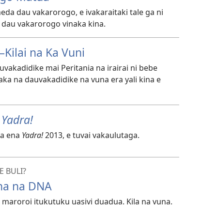
eda dau vakarorogo, e ivakaraitaki tale ga ni
o dau vakarorogo vinaka kina.
—Kilai na Ka Vuni
uvakadidike mai Peritania na irairai ni bebe
aka na dauvakadidike na vuna era yali kina e
,
Yadra!
ba ena
Yadra!
2013, e tuvai vakaulutaga.
 BULI?
ona na DNA
i maroroi itukutuku uasivi duadua. Kila na vuna.