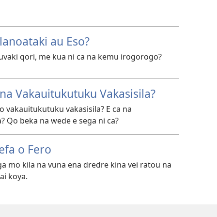
lanoataki au Eso?
tuvaki qori, me kua ni ca na kemu irogorogo?
na Vakauitukutuku Vakasisila?
 vakauitukutuku vakasisila? E ca na
a? Qo beka na wede e sega ni ca?
efa o Fero
ga mo kila na vuna ena dredre kina vei ratou na
ai koya.