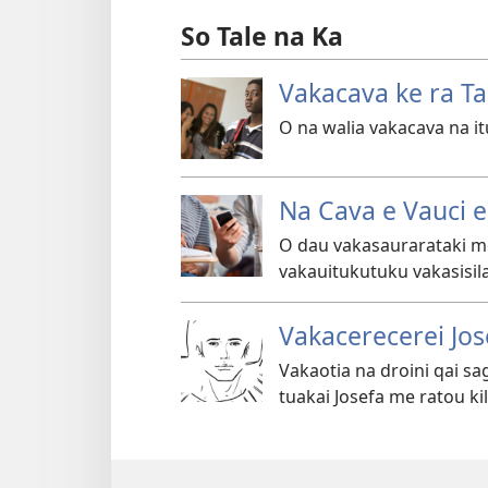
So Tale na Ka
Vakacava ke ra Ta
O na walia vakacava na i
Na Cava e Vauci e
O dau vakasaurarataki mo
vakauitukutuku vakasisil
Vakacerecerei Jos
Vakaotia na droini qai sa
tuakai Josefa me ratou kil