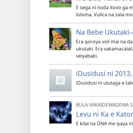
E sega ni noda itovo ga m
loloma. Vulica na sala m
Na Bebe Ukutaki​​
Era qoroya voli mai na da
ukutaki. Era vakamacalat
veiyabaki.
iDusidusi ni 2013
iDusidusi ni ulutaga e ta
BULA VAKAIDEWADEWA SE
Levu ni Ka e Kat
E kilai na DNA me iyaya n