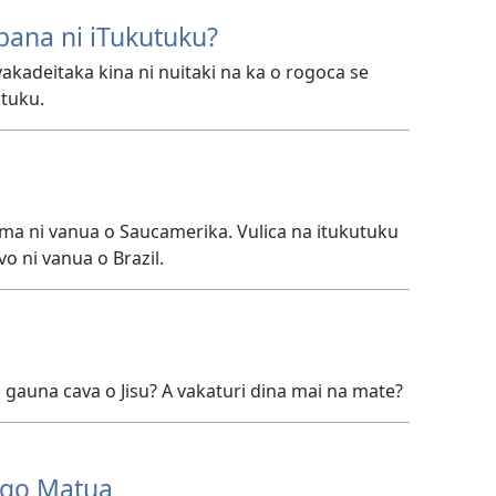
bana ni iTukutuku?
vakadeitaka kina ni nuitaki na ka o rogoca se
utuku.
ama ni vanua o Saucamerika. Vulica na itukutuku
o ni vanua o Brazil.
a gauna cava o Jisu? A vakaturi dina mai na mate?
go Matua