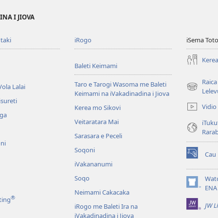
NA I JIOVA
taki
iRogo
iSema Toto
Kerea
Baleti Keimami
Raica
Taro e Tarogi Wasoma me Baleti
ola Lalai
(opens
Lelev
Keimami na iVakadinadina i Jiova
new
sureti
Vidio
Kerea mo Sikovi
window)
aga
Veitaratara Mai
iTuku
Rara
Sarasara e Peceli
ni
Soqoni
Cau
(opens
iVakananumi
new
window)
Soqo
Wat
(opens
ENA
Neimami Cakacaka
new
®
ting
JW L
window)
iRogo me Baleti Ira na
iVakadinadina i Jiova