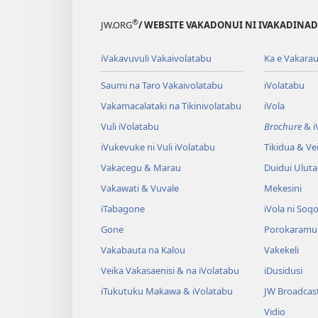
®
JW.ORG
/ WEBSITE VAKADONUI NI IVAKADINADI
iVakavuvuli Vakaivolatabu
Ka e Vakarau
Saumi na Taro Vakaivolatabu
iVolatabu
Vakamacalataki na Tikinivolatabu
iVola
Vuli iVolatabu
Brochure
& iV
iVukevuke ni Vuli iVolatabu
Tikidua & Vei
Vakacegu & Marau
Duidui Ulut
Vakawati & Vuvale
Mekesini
iTabagone
iVola ni Soqo
Gone
Porokaramu
Vakabauta na Kalou
Vakekeli
Veika Vakasaenisi & na iVolatabu
iDusidusi
iTukutuku Makawa & iVolatabu
JW Broadcas
Vidio