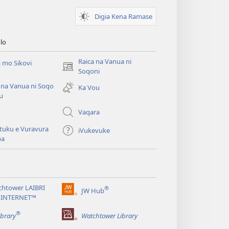
Digia Kena Ramase
lo
Raica na Vanua ni
 mo Sikovi
(opens
Soqoni
new
 na Vanua ni Soqo
Ka Vou
window)
u
Vaqara
tuku e Vuravura
iVukevuke
ba
chtower LAIBRI
®
JW Hub
(opens
 INTERNET™
new
®
window)
ibrary
Watchtower Library