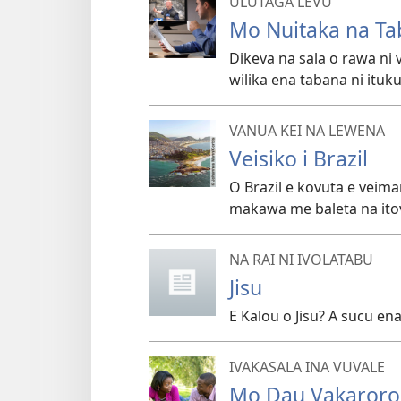
ULUTAGA LEVU
Mo Nuitaka na Ta
Dikeva na sala o rawa ni 
wilika ena tabana ni ituk
VANUA KEI NA LEWENA
Veisiko i Brazil
O Brazil e kovuta e veim
makawa me baleta na itov
NA RAI NI IVOLATABU
Jisu
E Kalou o Jisu? A sucu en
IVAKASALA INA VUVALE
Mo Dau Vakaroro