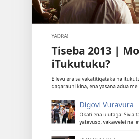
YADRA!
Tiseba 2013 | Mo
iTukutuku?
E levu era sa vakatitiqataka na itukut
qaqarauni kina, ena yasana adua me k
Digovi Vuravura
Okati ena ulutaga: Sivia 
yatevuso, vakawelei na le