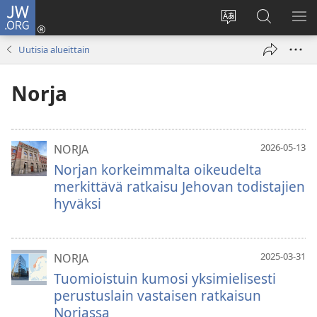
JW.ORG
Kirjaudu
(avaa
Vaihda
Hae
NÄ
uuden
sivuston
JW.ORG-
VA
Uutisia alueittain
ikkunan)
kieli
sivustolta
Norja
2026-05-13
NORJA
Norjan korkeimmalta oikeudelta
merkittävä ratkaisu Jehovan todistajien
hyväksi
2025-03-31
NORJA
Tuomioistuin kumosi yksimielisesti
perustuslain vastaisen ratkaisun
Norjassa