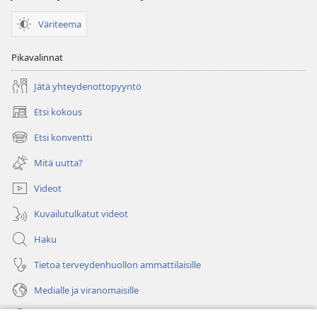
Väriteema
Pikavalinnat
Jätä yhteydenottopyyntö
Etsi kokous
(avaa
uuden
Etsi konventti
(avaa
ikkunan)
uuden
Mitä uutta?
ikkunan)
Videot
Kuvailutulkatut videot
Haku
Tietoa terveydenhuollon ammattilaisille
Medialle ja viranomaisille
Ohje