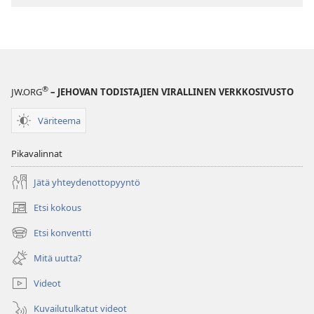
latausvaihtoehdot
VARTIOTORNI
–
TUTKITTAVA
15. tammikuuta
2005
®
JW.ORG
– JEHOVAN TODISTAJIEN VIRALLINEN VERKKOSIVUSTO
Väriteema
Pikavalinnat
Jätä yhteydenottopyyntö
Etsi kokous
(avaa
uuden
Etsi konventti
(avaa
ikkunan)
uuden
Mitä uutta?
ikkunan)
Videot
Kuvailutulkatut videot