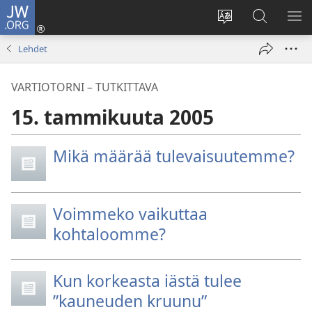
JW.ORG
Kirjaudu
(avaa
Vaihda
Hae
NÄ
uuden
sivuston
JW.ORG-
VA
Lehdet
ikkunan)
kieli
sivustolta
VARTIOTORNI – TUTKITTAVA
15. tammikuuta 2005
Mikä määrää tulevaisuutemme?
Voimmeko vaikuttaa
kohtaloomme?
Kun korkeasta iästä tulee
”kauneuden kruunu”