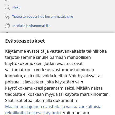
Haku
Tietoa terveydenhuollon ammattilaisille
Medialle ja viranomaisille
Ohje
Evästeasetukset
Lahjoitukset
(avaa
Käytämme evästeitä ja vastaavankaltaisia tekniikoita
uuden
tarjotaksemme sinulle parhaan mahdollisen
ikkunan)
Vartiotornin VERKKOKIRJASTO
käyttökokemuksen. Jotkin evästeet ovat
(avaa
välttämättömiä verkkosivustomme toiminnan
uuden
®
JW Hub
ikkunan)
kannalta, eikä niitä voida kieltää. Voit hyväksyä tai
(avaa
uuden
poistaa lisäevästeet, joita käytetään vain
®
JW Library
ikkunan)
käyttökokemuksesi parantamiseksi. Mitään näistä
tiedoista ei koskaan myydä tai käytetä markkinointiin.
Watchtower Library
Saat lisätietoa lukemalla dokumentin
Maailmanlaajuinen evästeitä ja vastaavankaltaisia
tekniikoita koskeva käytäntö
. Voit muokata