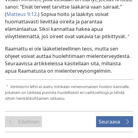
sanoi: ”Eivät terveet tarvitse lääkäriä vaan sairaat.”
(
Matteus 9:12
.) Sopiva hoito ja lääkitys voivat
huomattavasti lievittää oireita ja parantaa
elämänlaatua. Siksi kannattaa hakea apua
viivyttelemättä, jos oireet ovat vakavia tai pitkittyvät.
a
Raamattu ei ole lääketieteellinen teos, mutta sen
ohjeet voivat auttaa huolehtimaan mielenterveydestä.
Seuraavissa artikkeleissa käsitellään sitä, millaista
apua Raamatusta on mielenterveysongelmiin.
Vartiotorni-
lehti ei asetu minkään nimenomaisen hoidon kannalle.
a
Jokaisen on tärkeää punnita huolellisesti eri vaihtoehtoja ja tehdä
sitten henkilökohtainen ratkaisu.
Edellinen
Seuraava