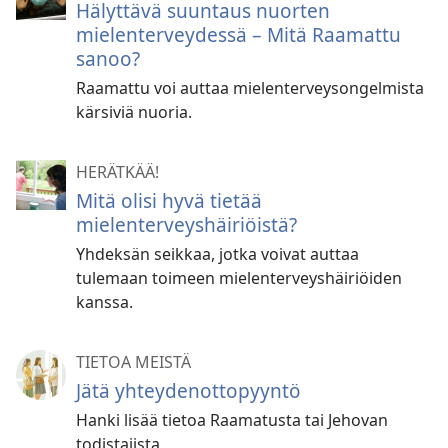
Hälyttävä suuntaus nuorten
mielenterveydessä – Mitä Raamattu
sanoo?
Raamattu voi auttaa mielenterveysongelmista
kärsiviä nuoria.
HERÄTKÄÄ!
Mitä olisi hyvä tietää
mielenterveyshäiriöistä?
Yhdeksän seikkaa, jotka voivat auttaa
tulemaan toimeen mielenterveyshäiriöiden
kanssa.
TIETOA MEISTÄ
Jätä yhteydenottopyyntö
Hanki lisää tietoa Raamatusta tai Jehovan
todistajista.