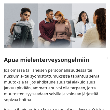
Apua mielenterveysongelmiin
Jos omassa tai läheisen persoonallisuudessa tai
nukkumis- tai syömistottumuksissa tapahtuu selviä
muutoksia tai jos ahdistuneisuus tai alakuloisuus
jatkuu pitkään, ammattiapu voi olla tarpeen, jotta
muutosten syy saadaan selville ja voidaan järjestää
sopivaa hoitoa.
Viisain ihminen, joka koskaan on elänyt, Jeesus Kristus,