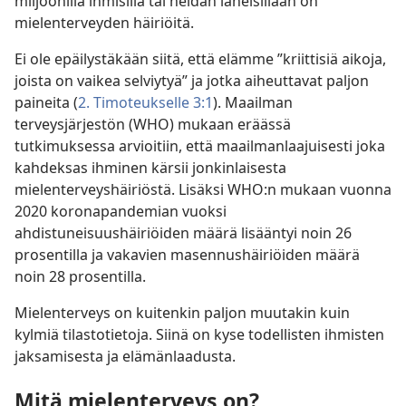
miljoonilla ihmisillä tai heidän läheisillään on
mielenterveyden häiriöitä.
Ei ole epäilystäkään siitä, että elämme ”kriittisiä aikoja,
joista on vaikea selviytyä” ja jotka aiheuttavat paljon
paineita (
2. Timoteukselle 3:1
). Maailman
terveysjärjestön (WHO) mukaan eräässä
tutkimuksessa arvioitiin, että maailmanlaajuisesti joka
kahdeksas ihminen kärsii jonkinlaisesta
mielenterveyshäiriöstä. Lisäksi WHO:n mukaan vuonna
2020 koronapandemian vuoksi
ahdistuneisuushäiriöiden määrä lisääntyi noin 26
prosentilla ja vakavien masennushäiriöiden määrä
noin 28 prosentilla.
Mielenterveys on kuitenkin paljon muutakin kuin
kylmiä tilastotietoja. Siinä on kyse todellisten ihmisten
jaksamisesta ja elämänlaadusta.
Mitä mielenterveys on?