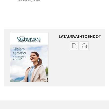
LATAUSVAIHTOEHDOT
Julkaisujen
Äänitteiden
latausvaihtoehdot
latausvaihto
VARTIOTORNI
VARTIOTORN
Mielenterveys
Mielentervey
–
–
Miten
Miten
Raamattu
Raamattu
voi
voi
auttaa?
auttaa?