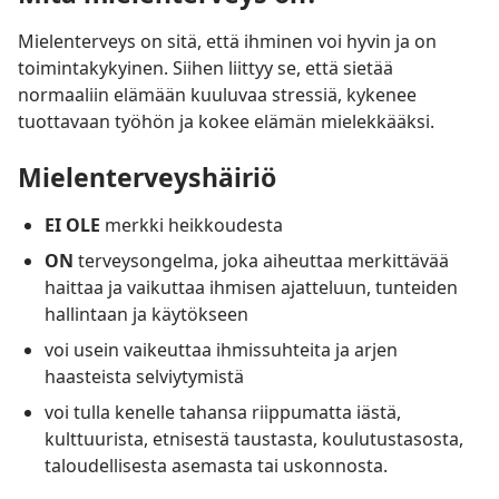
Mielenterveys on sitä, että ihminen voi hyvin ja on
toimintakykyinen. Siihen liittyy se, että sietää
normaaliin elämään kuuluvaa stressiä, kykenee
tuottavaan työhön ja kokee elämän mielekkääksi.
Mielenterveyshäiriö
EI OLE
merkki heikkoudesta
ON
terveysongelma, joka aiheuttaa merkittävää
haittaa ja vaikuttaa ihmisen ajatteluun, tunteiden
hallintaan ja käytökseen
voi usein vaikeuttaa ihmissuhteita ja arjen
haasteista selviytymistä
voi tulla kenelle tahansa riippumatta iästä,
kulttuurista, etnisestä taustasta, koulutustasosta,
taloudellisesta asemasta tai uskonnosta.