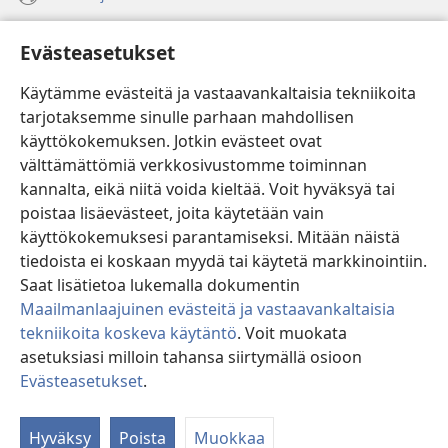
Ohje
Evästeasetukset
Lahjoitukset
(avaa
Käytämme evästeitä ja vastaavankaltaisia tekniikoita
uuden
tarjotaksemme sinulle parhaan mahdollisen
ikkunan)
Vartiotornin VERKKOKIRJASTO
käyttökokemuksen. Jotkin evästeet ovat
(avaa
välttämättömiä verkkosivustomme toiminnan
uuden
®
JW Hub
ikkunan)
kannalta, eikä niitä voida kieltää. Voit hyväksyä tai
(avaa
uuden
poistaa lisäevästeet, joita käytetään vain
®
JW Library
ikkunan)
käyttökokemuksesi parantamiseksi. Mitään näistä
tiedoista ei koskaan myydä tai käytetä markkinointiin.
Watchtower Library
Saat lisätietoa lukemalla dokumentin
Maailmanlaajuinen evästeitä ja vastaavankaltaisia
tekniikoita koskeva käytäntö
. Voit muokata
asetuksiasi milloin tahansa siirtymällä osioon
Copyright
© 2026 Watch Tower Bible and Tract Society of Pennsylvania.
Evästeasetukset
.
Nä
KÄYTTÖEHDOT
|
TIETOSUOJAKÄYTÄNTÖ
|
EVÄSTEASETUKSET
si
Hyväksy
Poista
Muokkaa