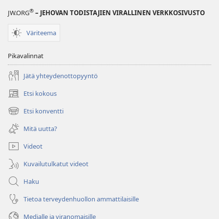
®
JW.ORG
– JEHOVAN TODISTAJIEN VIRALLINEN VERKKOSIVUSTO
Väriteema
Pikavalinnat
Jätä yhteydenottopyyntö
Etsi kokous
(avaa
uuden
Etsi konventti
(avaa
ikkunan)
uuden
Mitä uutta?
ikkunan)
Videot
Kuvailutulkatut videot
Haku
Tietoa terveydenhuollon ammattilaisille
Medialle ja viranomaisille