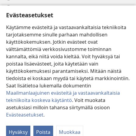
Ohje
Evästeasetukset
Lahjoitukset
(avaa
Käytämme evästeitä ja vastaavankaltaisia tekniikoita
uuden
tarjotaksemme sinulle parhaan mahdollisen
ikkunan)
Vartiotornin VERKKOKIRJASTO
käyttökokemuksen. Jotkin evästeet ovat
(avaa
välttämättömiä verkkosivustomme toiminnan
uuden
®
JW Hub
ikkunan)
kannalta, eikä niitä voida kieltää. Voit hyväksyä tai
(avaa
uuden
poistaa lisäevästeet, joita käytetään vain
®
JW Library
ikkunan)
käyttökokemuksesi parantamiseksi. Mitään näistä
tiedoista ei koskaan myydä tai käytetä markkinointiin.
Watchtower Library
Saat lisätietoa lukemalla dokumentin
Maailmanlaajuinen evästeitä ja vastaavankaltaisia
tekniikoita koskeva käytäntö
. Voit muokata
asetuksiasi milloin tahansa siirtymällä osioon
Copyright
© 2026 Watch Tower Bible and Tract Society of Pennsylvania.
Evästeasetukset
.
Nä
KÄYTTÖEHDOT
|
TIETOSUOJAKÄYTÄNTÖ
|
EVÄSTEASETUKSET
si
Hyväksy
Poista
Muokkaa