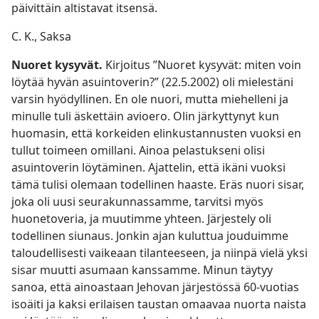
päivittäin altistavat itsensä.
C. K., Saksa
Nuoret kysyvät.
Kirjoitus ”Nuoret kysyvät: miten voin
löytää hyvän asuintoverin?” (22.5.2002) oli mielestäni
varsin hyödyllinen. En ole nuori, mutta miehelleni ja
minulle tuli äskettäin avioero. Olin järkyttynyt kun
huomasin, että korkeiden elinkustannusten vuoksi en
tullut toimeen omillani. Ainoa pelastukseni olisi
asuintoverin löytäminen. Ajattelin, että ikäni vuoksi
tämä tulisi olemaan todellinen haaste. Eräs nuori sisar,
joka oli uusi seurakunnassamme, tarvitsi myös
huonetoveria, ja muutimme yhteen. Järjestely oli
todellinen siunaus. Jonkin ajan kuluttua jouduimme
taloudellisesti vaikeaan tilanteeseen, ja niinpä vielä yksi
sisar muutti asumaan kanssamme. Minun täytyy
sanoa, että ainoastaan Jehovan järjestössä 60-vuotias
isoäiti ja kaksi erilaisen taustan omaavaa nuorta naista