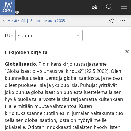
JW.ORG
Kirjaudu
(avaa
Vaihda
Hae
NÄ
uuden
sivuston
JW.ORG-
VA
Herätkää! | 8. tammikuuta 2003
ikkunan)
kieli
sivustolta
LUE
Lukijoiden kirjeitä
Globalisaatio.
Pidin kansikirjoitussarjastanne
”Globalisaatio – siunaus vai kirous?” (22.5.2002). Olen
kuunnellut useita luentoja globalisaatiosta, ja ne ovat
olleet puolueellisia ja yksipuolisia. Puhujat yrittävät
joko puhua globalisaation puolesta luettelemalla sen
hyviä puolia tai arvostella sitä tarjoamatta kuitenkaan
tilalle mitään muuta vaihtoehtoa. Kuten
kirjoituksissanne tuotiin esiin, Jumalan valtakunta tuo
sellaisen globalisaation, josta on hyötyä meille
jokaiselle. Odotan innokkaasti tällaisten hyödyllisten