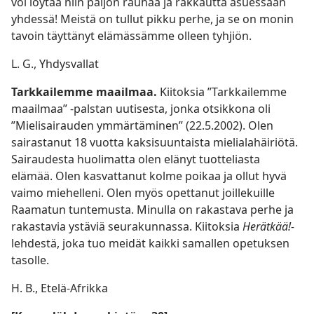
voi löytää niin paljon rauhaa ja rakkautta asuessaan
yhdessä! Meistä on tullut pikku perhe, ja se on monin
tavoin täyttänyt elämässämme olleen tyhjiön.
L. G., Yhdysvallat
Tarkkailemme maailmaa.
Kiitoksia ”Tarkkailemme
maailmaa” -palstan uutisesta, jonka otsikkona oli
”Mielisairauden ymmärtäminen” (22.5.2002). Olen
sairastanut 18 vuotta kaksisuuntaista mielialahäiriötä.
Sairaudesta huolimatta olen elänyt tuotteliasta
elämää. Olen kasvattanut kolme poikaa ja ollut hyvä
vaimo miehelleni. Olen myös opettanut joillekuille
Raamatun tuntemusta. Minulla on rakastava perhe ja
rakastavia ystäviä seurakunnassa. Kiitoksia
Herätkää!-
lehdestä, joka tuo meidät kaikki samallen opetuksen
tasolle.
H. B., Etelä-Afrikka