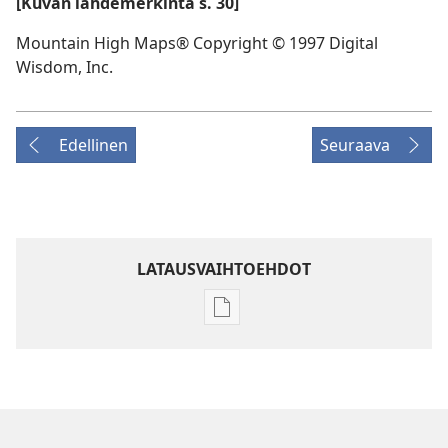
[Kuvan lähdemerkintä s. 30]
Mountain High Maps® Copyright © 1997 Digital
Wisdom, Inc.
Edellinen
Seuraava
LATAUSVAIHTOEHDOT
Julkaisujen
latausvaihtoehdot
LEHDET
8. tammikuuta
2003