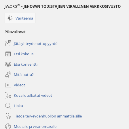
®
JW.ORG
– JEHOVAN TODISTAJIEN VIRALLINEN VERKKOSIVUSTO
Väriteema
Pikavalinnat
Jätä yhteydenottopyyntö
Etsi kokous
(avaa
uuden
Etsi konventti
(avaa
ikkunan)
uuden
Mitä uutta?
ikkunan)
Videot
Kuvailutulkatut videot
Haku
Tietoa terveydenhuollon ammattilaisille
Medialle ja viranomaisille