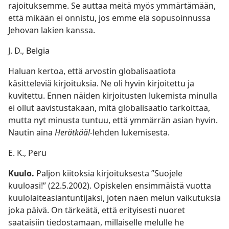
rajoituksemme. Se auttaa meitä myös ymmärtämään,
että mikään ei onnistu, jos emme elä sopusoinnussa
Jehovan lakien kanssa.
J. D., Belgia
Haluan kertoa, että arvostin globalisaatiota
käsitteleviä kirjoituksia. Ne oli hyvin kirjoitettu ja
kuvitettu. Ennen näiden kirjoitusten lukemista minulla
ei ollut aavistustakaan, mitä globalisaatio tarkoittaa,
mutta nyt minusta tuntuu, että ymmärrän asian hyvin.
Nautin aina
Herätkää!-
lehden lukemisesta.
E. K., Peru
Kuulo.
Paljon kiitoksia kirjoituksesta ”Suojele
kuuloasi!” (22.5.2002). Opiskelen ensimmäistä vuotta
kuulolaiteasiantuntijaksi, joten näen melun vaikutuksia
joka päivä. On tärkeätä, että erityisesti nuoret
saataisiin tiedostamaan, millaiselle melulle he