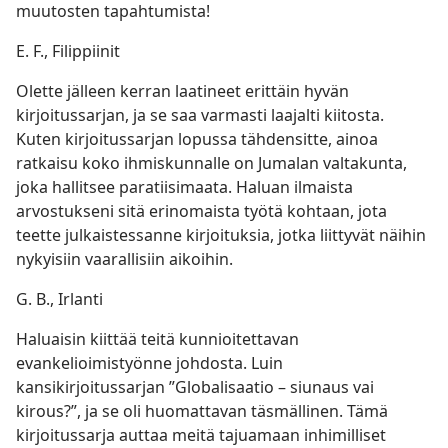
muutosten tapahtumista!
E. F., Filippiinit
Olette jälleen kerran laatineet erittäin hyvän
kirjoitussarjan, ja se saa varmasti laajalti kiitosta.
Kuten kirjoitussarjan lopussa tähdensitte, ainoa
ratkaisu koko ihmiskunnalle on Jumalan valtakunta,
joka hallitsee paratiisimaata. Haluan ilmaista
arvostukseni sitä erinomaista työtä kohtaan, jota
teette julkaistessanne kirjoituksia, jotka liittyvät näihin
nykyisiin vaarallisiin aikoihin.
G. B., Irlanti
Haluaisin kiittää teitä kunnioitettavan
evankelioimistyönne johdosta. Luin
kansikirjoitussarjan ”Globalisaatio – siunaus vai
kirous?”, ja se oli huomattavan täsmällinen. Tämä
kirjoitussarja auttaa meitä tajuamaan inhimilliset