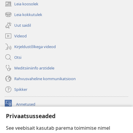
Leia koosolek
(avab
uue
Leia kokkutulek
(avab
akna)
uue
Uut saidil
akna)
Videod
Kirjeldustõlkega videod
Otsi
Meditsiiniinfo arstidele
Rahvusvaheline kommunikatsioon
Spikker
Annetused
(avab
uue
Privaatsusseaded
akna)
Vahitorni VEEBIRAAMATUKOGU
(avab
See veebisait kasutab parema toimimise nimel
uue
®