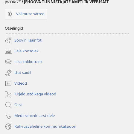
®
JW.ORG
/ JEHOOVA TUNNISTAJATE AMETLIK VEEBISAIT
Välimuse sätted
Otselingid
Soovin lisainfot
Leia koosolek
(avab
uue
Leia kokkutulek
(avab
akna)
uue
Uut saidil
akna)
Videod
Kirjeldustõlkega videod
Otsi
Meditsiiniinfo arstidele
Rahvusvaheline kommunikatsioon