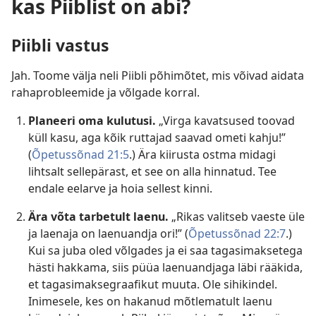
kas Piiblist on abi?
Piibli vastus
Jah. Toome välja neli Piibli põhimõtet, mis võivad aidata
rahaprobleemide ja võlgade korral.
Planeeri oma kulutusi.
„Virga kavatsused toovad
küll kasu, aga kõik ruttajad saavad ometi kahju!”
(
Õpetussõnad 21:5
.) Ära kiirusta ostma midagi
lihtsalt sellepärast, et see on alla hinnatud. Tee
endale eelarve ja hoia sellest kinni.
Ära võta tarbetult laenu.
„Rikas valitseb vaeste üle
ja laenaja on laenuandja ori!” (
Õpetussõnad 22:7
.)
Kui sa juba oled võlgades ja ei saa tagasimaksetega
hästi hakkama, siis püüa laenuandjaga läbi rääkida,
et tagasimaksegraafikut muuta. Ole sihikindel.
Inimesele, kes on hakanud mõtlematult laenu