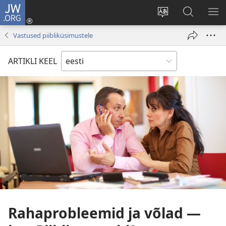
JW.ORG
Logi
sisse
Muuda
Otsi
NÄ
(avab
veebisaidi
saidilt
ME
Vastused piibliküsimustele
uue
keelt
JW.ORG
akna)
ARTIKLI KEEL
Rahaprobleemid ja võlad —