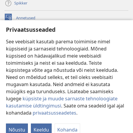
Spikker
Annetused
(avab
uue
Privaatsusseaded
akna)
Vahitorni VEEBIRAAMATUKOGU
(avab
See veebisait kasutab parema toimimise nimel
uue
®
JW Hub
küpsiseid ja sarnaseid tehnoloogiaid. Mõned
akna)
(avab
küpsised on hädavajalikud meie veebisaidi
uue
®
JW Library
akna)
toimimiseks ja neist ei saa keelduda. Teiste
küpsistega võite aga nõustuda või neist keelduda.
Watchtower Library
Need on mõeldud selleks, et teil oleks veebisaiti
mugavam kasutada. Neid andmeid ei kasutata
müügiks ega turunduseks. Lisateabe saamiseks
lugege
küpsiste ja muude sarnaste tehnoloogiate
Copyright
© 2026 Watch Tower Bible and Tract Society of Pennsylvania.
kasutamise üldtingimusi
. Saate oma seadeid igal ajal
KASUTUSTINGIMUSED
|
ANDMEKAITSETINGIMUSED
|
kohandada
privaatsusseadetes
.
PRIVAATSUSSEADED
Nõustu
Keeldu
Kohanda