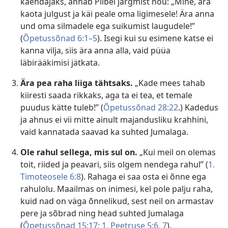
käendajaks, annab Piibel järgmist nõu: „Mine, ära
kaota julgust ja käi peale oma ligimesele! Ära anna
und oma silmadele ega suikumist laugudele!”
(
Õpetussõnad 6:1–5
). Isegi kui su esimene katse ei
kanna vilja, siis ära anna alla, vaid püüa
läbirääkimisi jätkata.
Ära pea raha liiga tähtsaks.
„Kade mees tahab
kiiresti saada rikkaks, aga ta ei tea, et temale
puudus kätte tuleb!” (
Õpetussõnad 28:22
.) Kadedus
ja ahnus ei vii mitte ainult majandusliku krahhini,
vaid kannatada saavad ka suhted Jumalaga.
Ole rahul sellega, mis sul on.
„Kui meil on olemas
toit, riided ja peavari, siis olgem nendega rahul” (
1.
Timoteosele 6:8
). Rahaga ei saa osta ei õnne ega
rahulolu. Maailmas on inimesi, kel pole palju raha,
kuid nad on väga õnnelikud, sest neil on armastav
pere ja sõbrad ning head suhted Jumalaga
(
Õpetussõnad 15:17;
1. Peetruse 5:6, 7
).