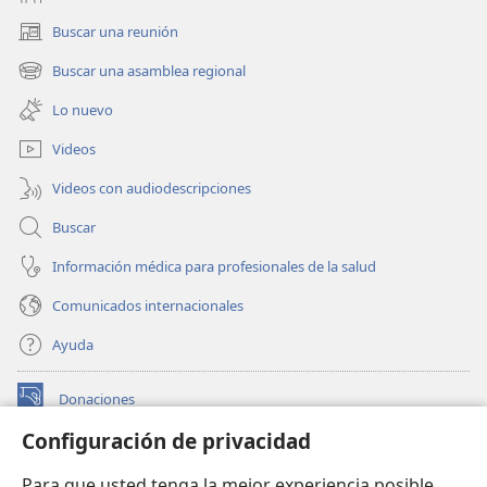
Buscar una reunión
(abre
una
Buscar una asamblea regional
(abre
nueva
una
ventana)
Lo nuevo
nueva
ventana)
Videos
Videos con audiodescripciones
Buscar
Información médica para profesionales de la salud
Comunicados internacionales
Ayuda
Donaciones
(abre
una
Configuración de privacidad
nueva
BIBLIOTECA EN LÍNEA Watchtower™
(abre
ventana)
Para que usted tenga la mejor experiencia posible,