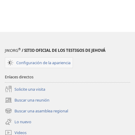
®
JW.ORG
/ SITIO OFICIAL DE LOS TESTIGOS DE JEHOVÁ
Configuración de la apariencia
Enlaces directos
Solicite una visita
Buscar una reunión
(abre
una
Buscar una asamblea regional
(abre
nueva
una
ventana)
Lo nuevo
nueva
ventana)
Videos