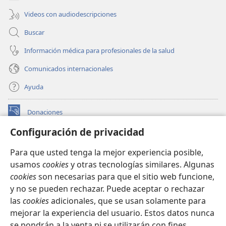
Videos con audiodescripciones
Buscar
Información médica para profesionales de la salud
Comunicados internacionales
Ayuda
Donaciones
(abre
una
Configuración de privacidad
nueva
BIBLIOTECA EN LÍNEA Watchtower™
(abre
ventana)
Para que usted tenga la mejor experiencia posible,
una
®
JW Hub
usamos
cookies
y otras tecnologías similares. Algunas
nueva
(abre
ventana)
cookies
son necesarias para que el sitio web funcione,
una
®
JW Library
nueva
y no se pueden rechazar. Puede aceptar o rechazar
ventana)
las
cookies
adicionales, que se usan solamente para
Watchtower Library
mejorar la experiencia del usuario. Estos datos nunca
se pondrán a la venta ni se utilizarán con fines