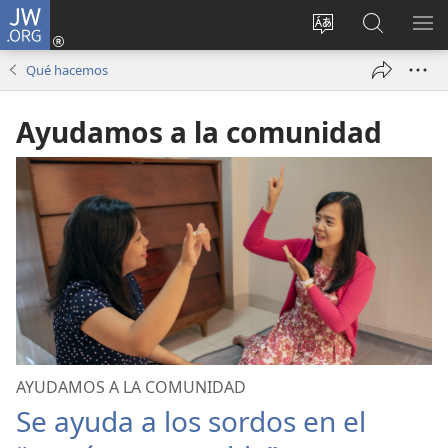
JW.ORG
Iniciar
sesión
Cambiar
Búsqueda
MO
(abre
idioma
en
ME
Qué hacemos
una
del sitio
jw.org
nueva
Ayudamos a la comunidad
ventana)
AYUDAMOS A LA COMUNIDAD
Se ayuda a los sordos en el