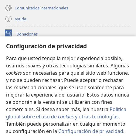
Comunicados internacionales
Ayuda
Donaciones
(abre
una
Configuración de privacidad
nueva
BIBLIOTECA EN LÍNEA Watchtower™
(abre
ventana)
Para que usted tenga la mejor experiencia posible,
una
®
JW Hub
usamos
cookies
y otras tecnologías similares. Algunas
nueva
(abre
ventana)
cookies
son necesarias para que el sitio web funcione,
una
®
JW Library
nueva
y no se pueden rechazar. Puede aceptar o rechazar
ventana)
las
cookies
adicionales, que se usan solamente para
Watchtower Library
mejorar la experiencia del usuario. Estos datos nunca
se pondrán a la venta ni se utilizarán con fines
comerciales. Si desea saber más, lea nuestra
Política
global sobre el uso de
cookies
y otras tecnologías
.
Copyright
© 2026 Watch Tower Bible and Tract Society of Pennsylvania.
También puede personalizar en cualquier momento
CONDICIONES DE USO
|
POLÍTICA DE PRIVACIDAD
|
su configuración en la
Configuración de privacidad
.
CONFIGURACIÓN DE PRIVACIDAD