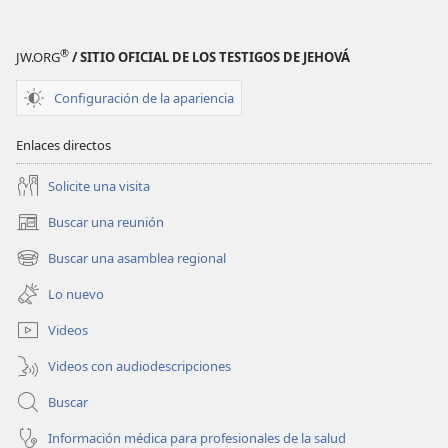
®
JW.ORG
/ SITIO OFICIAL DE LOS TESTIGOS DE JEHOVÁ
Configuración de la apariencia
Enlaces directos
Solicite una visita
Buscar una reunión
(abre
una
Buscar una asamblea regional
(abre
nueva
una
ventana)
Lo nuevo
nueva
ventana)
Videos
Videos con audiodescripciones
Buscar
Información médica para profesionales de la salud