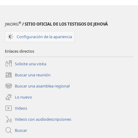
el
el
dinero?
dinero?
®
JW.ORG
/ SITIO OFICIAL DE LOS TESTIGOS DE JEHOVÁ
Configuración de la apariencia
Enlaces directos
Solicite una visita
Buscar una reunión
(abre
una
Buscar una asamblea regional
(abre
nueva
una
ventana)
Lo nuevo
nueva
ventana)
Videos
Videos con audiodescripciones
Buscar