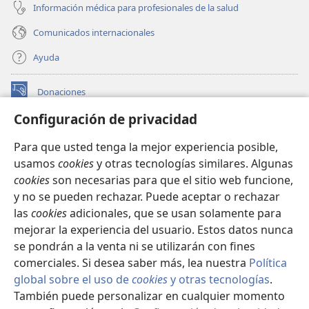
Información médica para profesionales de la salud
Comunicados internacionales
Ayuda
Donaciones
(abre
una
Configuración de privacidad
nueva
BIBLIOTECA EN LÍNEA Watchtower™
(abre
ventana)
Para que usted tenga la mejor experiencia posible,
una
®
JW Hub
usamos
cookies
y otras tecnologías similares. Algunas
nueva
(abre
ventana)
cookies
son necesarias para que el sitio web funcione,
una
®
JW Library
nueva
y no se pueden rechazar. Puede aceptar o rechazar
ventana)
las
cookies
adicionales, que se usan solamente para
Watchtower Library
mejorar la experiencia del usuario. Estos datos nunca
se pondrán a la venta ni se utilizarán con fines
comerciales. Si desea saber más, lea nuestra
Política
global sobre el uso de
cookies
y otras tecnologías
.
Copyright
© 2026 Watch Tower Bible and Tract Society of Pennsylvania.
También puede personalizar en cualquier momento
CONDICIONES DE USO
|
POLÍTICA DE PRIVACIDAD
|