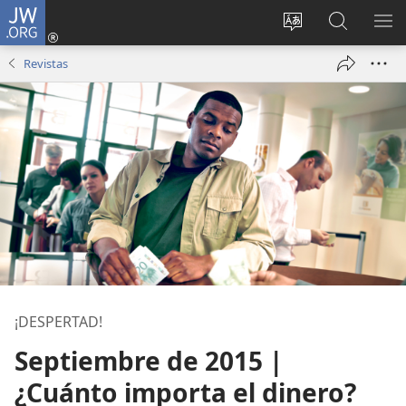
JW.ORG
Iniciar
sesión
Cambiar
Búsqueda
MO
(abre
idioma
en
ME
Revistas
una
del sitio
jw.org
nueva
ventana)
¡DESPERTAD!
Septiembre de 2015 |
¿Cuánto importa el dinero?