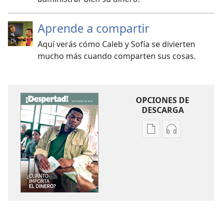
Aprende a compartir
Aquí verás cómo Caleb y Sofía se divierten
mucho más cuando comparten sus cosas.
OPCIONES DE
DESCARGA
Opciones
Opciones
de
de
descarga
descarga
de
de
publicaciones
audio
¡DESPERTAD!
¡DESPERTAD!
¿Cuánto
¿Cuánto
importa
importa